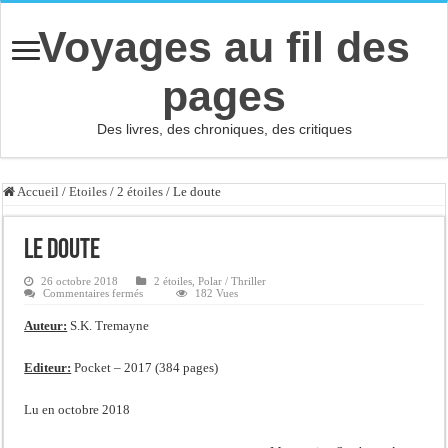
Voyages au fil des
pages
Des livres, des chroniques, des critiques
Accueil
/
Etoiles
/
2 étoiles
/
Le doute
Le doute
26 octobre 2018
2 étoiles
,
Polar / Thriller
sur
Commentaires fermés
182 Vues
Le
doute
Auteur:
S.K. Tremayne
Editeur:
Pocket – 2017 (384 pages)
Lu en octobre 2018