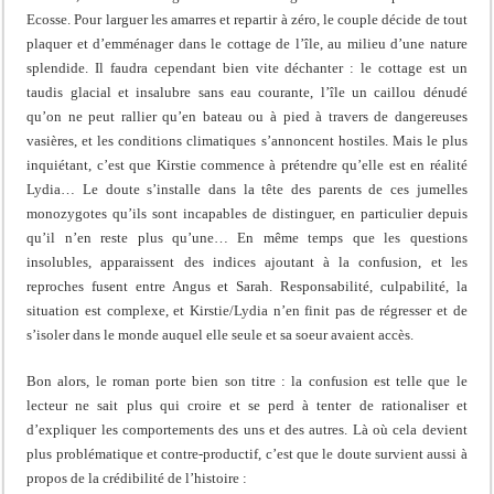
Ecosse. Pour larguer les amarres et repartir à zéro, le couple décide de tout
plaquer et d’emménager dans le cottage de l’île, au milieu d’une nature
splendide. Il faudra cependant bien vite déchanter : le cottage est un
taudis glacial et insalubre sans eau courante, l’île un caillou dénudé
qu’on ne peut rallier qu’en bateau ou à pied à travers de dangereuses
vasières, et les conditions climatiques s’annoncent hostiles. Mais le plus
inquiétant, c’est que Kirstie commence à prétendre qu’elle est en réalité
Lydia… Le doute s’installe dans la tête des parents de ces jumelles
monozygotes qu’ils sont incapables de distinguer, en particulier depuis
qu’il n’en reste plus qu’une… En même temps que les questions
insolubles, apparaissent des indices ajoutant à la confusion, et les
reproches fusent entre Angus et Sarah. Responsabilité, culpabilité, la
situation est complexe, et Kirstie/Lydia n’en finit pas de régresser et de
s’isoler dans le monde auquel elle seule et sa soeur avaient accès.
Bon alors, le roman porte bien son titre : la confusion est telle que le
lecteur ne sait plus qui croire et se perd à tenter de rationaliser et
d’expliquer les comportements des uns et des autres. Là où cela devient
plus problématique et contre-productif, c’est que le doute survient aussi à
propos de la crédibilité de l’histoire :