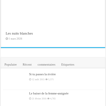
Les nuits blanches
1 mars 2026
Populaire
Récent
commentaires
Etiquettes
Si tu passes la rivière
12 août 2015
5,571
Le baiser de la femme-araignée
21 février 2016
4,765