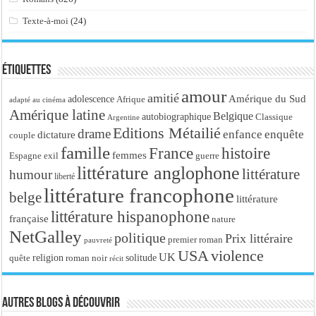
Texte-à-moi
(24)
Étiquettes
amour
amitié
Amérique du Sud
adolescence
Afrique
adapté au cinéma
Amérique latine
Belgique
autobiographique
Classique
Argentine
Editions Métailié
drame
enfance
enquête
dictature
couple
famille
France
histoire
femmes
Espagne
exil
guerre
littérature anglophone
littérature
humour
liberté
littérature francophone
belge
littérature
littérature hispanophone
française
nature
NetGalley
politique
Prix littéraire
premier roman
pauvreté
USA
violence
UK
religion
roman noir
solitude
quête
récit
Autres blogs à découvrir