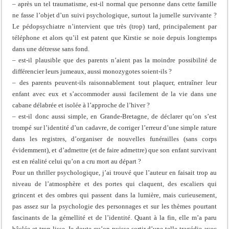
– après un tel traumatisme, est-il normal que personne dans cette famille
ne fasse l’objet d’un suivi psychologique, surtout la jumelle survivante ?
Le pédopsychiatre n’intervient que très (trop) tard, principalement par
téléphone et alors qu’il est patent que Kirstie se noie depuis longtemps
dans une détresse sans fond.
– est-il plausible que des parents n’aient pas la moindre possibilité de
différencier leurs jumeaux, aussi monozygotes soient-ils ?
– des parents peuvent-ils raisonnablement tout plaquer, entraîner leur
enfant avec eux et s’accommoder aussi facilement de la vie dans une
cabane délabrée et isolée à l’approche de l’hiver ?
– est-il donc aussi simple, en Grande-Bretagne, de déclarer qu’on s’est
trompé sur l’identité d’un cadavre, de corriger l’erreur d’une simple rature
dans les registres, d’organiser de nouvelles funérailles (sans corps
évidemment), et d’admettre (et de faire admettre) que son enfant survivant
est en réalité celui qu’on a cru mort au départ ?
Pour un thriller psychologique, j’ai trouvé que l’auteur en faisait trop au
niveau de l’atmosphère et des portes qui claquent, des escaliers qui
grincent et des ombres qui passent dans la lumière, mais curieusement,
pas assez sur la psychologie des personnages et sur les thèmes pourtant
fascinants de la gémellité et de l’identité. Quant à la fin, elle m’a paru
bâclée et trop lisse. Je doute qu’on puisse sortir d’une telle tragédie avec