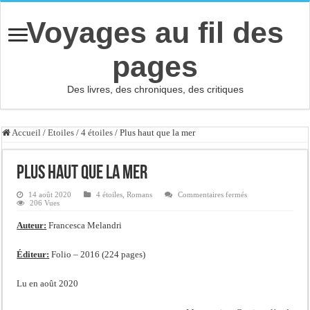
Voyages au fil des
pages
Des livres, des chroniques, des critiques
Accueil
/
Etoiles
/
4 étoiles
/
Plus haut que la mer
Plus haut que la mer
sur
14 août 2020
4 étoiles
,
Romans
Commentaires fermés
Plus
206 Vues
haut
que
Auteur:
Francesca Melandri
la
mer
Éditeur:
Folio – 2016 (224 pages)
Lu en août 2020