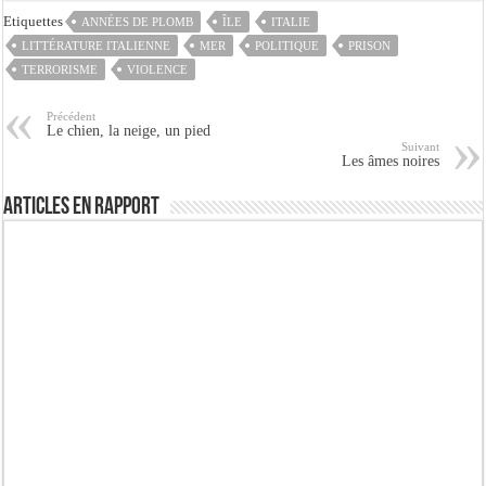
Etiquettes
ANNÉES DE PLOMB
ÎLE
ITALIE
LITTÉRATURE ITALIENNE
MER
POLITIQUE
PRISON
TERRORISME
VIOLENCE
Précédent
Le chien, la neige, un pied
Suivant
Les âmes noires
Articles en rapport