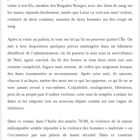
visite à son fils, membre des Brigades Rouges, avec des litres de sang sur
les mains, répandu froidement, tandis que Luisa va voir son mari violent,
criminel de droit commun, assassin de deux hommes sur des coups de
sang.
Après la visite au parloir, le vent est tel qu’ils ne peuvent quitter l’Île. On
met à leur disposition quelques pièces aménagées dans un bâtiment
désaffecté de l’administration, où ils passent la nuit sous la surveillance
de Nitti, agent carcéral. Au fil des heures se tisse alors entre eux une
certaine complicité, fugace mais intense, de celles qui surgissent lorsque
des âmes tourmentées se reconnaissent. Après cette nuit, ils sauront,
chacun à sa façon, mettre des mots sur ce qui les oppresse, ce qu’ils ne se
sont jamais avoué à eux-mêmes. Culpabilité, soulagement, libération,
peur de sa propre part d’ombre violente, cette nuit de tempête a remué les
âmes et les emporte vers un nouveau départ comme sur une vague de
résilience.
Dans ce roman, dans l’Italie des années 70-80, la violence de la nature
indomptable semble répondre à la violence des hommes « maîtrisée » en
l’occurrence par une prison de haute sécurité. Dans ce contexte