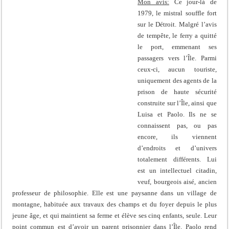
Mon avis:
Ce jour-là de
1979, le mistral souffle fort
sur le Détroit. Malgré l’avis
de tempête, le ferry a quitté
le port, emmenant ses
passagers vers l’Île. Parmi
ceux-ci, aucun touriste,
uniquement des agents de la
prison de haute sécurité
construite sur l’Île, ainsi que
Luisa et Paolo. Ils ne se
connaissent pas, ou pas
encore, ils viennent
d’endroits et d’univers
totalement différents. Lui
est un intellectuel citadin,
veuf, bourgeois aisé, ancien
professeur de philosophie. Elle est une paysanne dans un village de
montagne, habituée aux travaux des champs et du foyer depuis le plus
jeune âge, et qui maintient sa ferme et élève ses cinq enfants, seule. Leur
point commun est d’avoir un parent prisonnier dans l’Île. Paolo rend