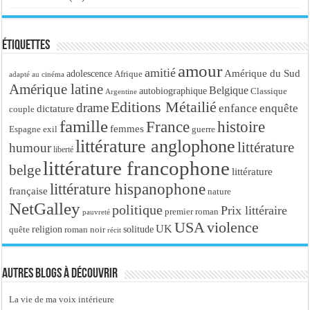
Étiquettes
amour
amitié
Amérique du Sud
adolescence
Afrique
adapté au cinéma
Amérique latine
Belgique
autobiographique
Classique
Argentine
Editions Métailié
drame
enfance
enquête
dictature
couple
famille
France
histoire
femmes
Espagne
exil
guerre
littérature anglophone
littérature
humour
liberté
littérature francophone
belge
littérature
littérature hispanophone
française
nature
NetGalley
politique
Prix littéraire
premier roman
pauvreté
USA
violence
UK
religion
roman noir
solitude
quête
récit
Autres blogs à découvrir
La vie de ma voix intérieure