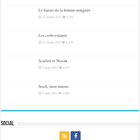
Le baiser de la femme-araignée
21 février 2016
4,765
Les cerfs-volants
22 juillet 2016
4,470
Scarlett et Novak
5 mars 2021
4,017
Soufi, mon amour
9 août 2015
3,696
Social