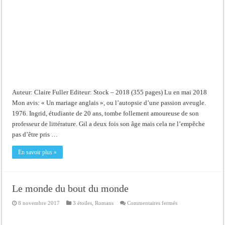
Auteur: Claire Fuller Editeur: Stock – 2018 (355 pages) Lu en mai 2018
Mon avis: « Un mariage anglais », ou l’autopsie d’une passion aveugle.
1976. Ingrid, étudiante de 20 ans, tombe follement amoureuse de son
professeur de littérature. Gil a deux fois son âge mais cela ne l’empêche
pas d’être pris …
En savoir plus »
Le monde du bout du monde
sur
8 novembre 2017
3 étoiles
,
Romans
Commentaires fermés
Le
monde
du