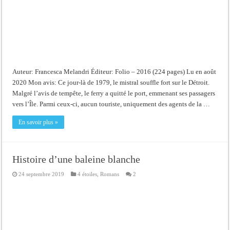
Auteur: Francesca Melandri Éditeur: Folio – 2016 (224 pages) Lu en août
2020 Mon avis: Ce jour-là de 1979, le mistral souffle fort sur le Détroit.
Malgré l’avis de tempête, le ferry a quitté le port, emmenant ses passagers
vers l’Île. Parmi ceux-ci, aucun touriste, uniquement des agents de la …
En savoir plus »
Histoire d’une baleine blanche
24 septembre 2019
4 étoiles
,
Romans
2