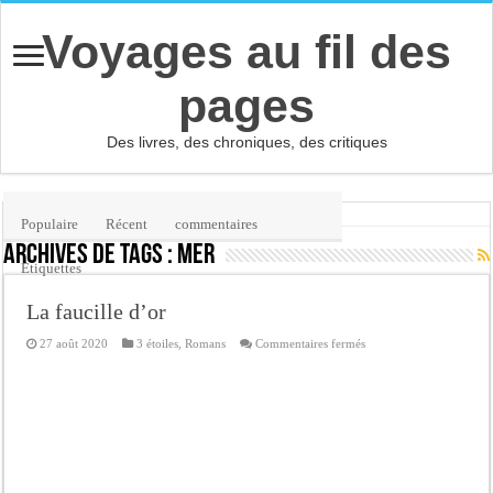
Voyages au fil des
pages
Des livres, des chroniques, des critiques
Accueil
/
Étiquette :
mer
Populaire
Récent
commentaires
Archives de tags :
mer
Etiquettes
La faucille d’or
sur
27 août 2020
3 étoiles
,
Romans
Commentaires fermés
La
faucille
d’or