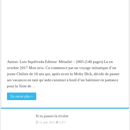
bout
du
monde
Auteur: Luis Sepúlveda Editeur: Métailié – 2005 (140 pages) Lu en
octobre 2017 Mon avis: Ca commence par un voyage initiatique d’un
jeune Chilien de 16 ans qui, après avoir lu Moby Dick, décide de passer
ses vacances en tant qu’aide-cuisinier à bord d’un baleinier en partance
pour la Terre de …
En savoir plus »
Si tu passes la rivière
12 août 2015
5,571