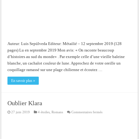
Auteur: Luis Sepúlveda Editeur: Métailié – 12 septembre 2019 (128
pages) Lu en septembre 2019 Mon avis: « On raconte beaucoup
d’histoires au sud du monde« . Par exemple celle d’une vieille baleine
blanche, un cachalot couleur de lune. Approchez de votre oreille un
coquillage ramassé sur une plage chilienne et écoutez …
En savoir plus »
Oublier Klara
sur
27 juin 2019
4 étoiles
,
Romans
Commentaires fermés
Oublier
Klara