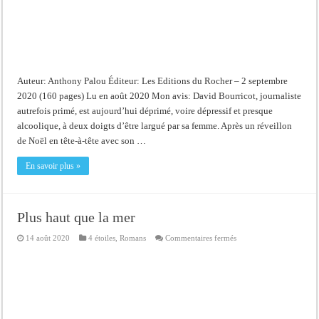
Auteur: Anthony Palou Éditeur: Les Editions du Rocher – 2 septembre
2020 (160 pages) Lu en août 2020 Mon avis: David Bourricot, journaliste
autrefois primé, est aujourd’hui déprimé, voire dépressif et presque
alcoolique, à deux doigts d’être largué par sa femme. Après un réveillon
de Noël en tête-à-tête avec son …
En savoir plus »
Plus haut que la mer
sur
14 août 2020
4 étoiles
,
Romans
Commentaires fermés
Plus
haut
que
la
mer