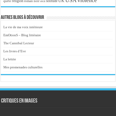
USA
violence
UK
religion
roman noir
solitude
quête
récit
Autres blogs à découvrir
La vie de ma voix intérieure
EmOtionS – Blog littéraire
The Cannibal Lecteur
Les livres d’Eve
La lettrie
Mes promenades culturelles
Critiques en images