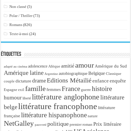
Non classé
(5)
Polar / Thriller
(73)
Romans
(826)
Texte-à-moi
(24)
Étiquettes
amour
amitié
Amérique du Sud
adolescence
Afrique
adapté au cinéma
Amérique latine
Belgique
autobiographique
Classique
Argentine
Editions Métailié
drame
enfance
enquête
dictature
couple
famille
France
histoire
femmes
Espagne
exil
guerre
littérature anglophone
littérature
humour
liberté
littérature francophone
belge
littérature
littérature hispanophone
française
nature
NetGalley
politique
Prix littéraire
premier roman
pauvreté