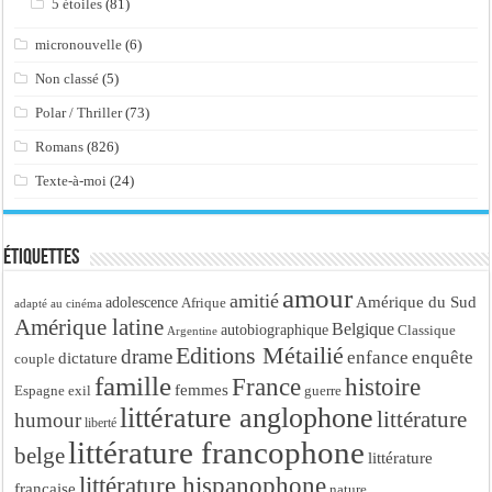
5 étoiles
(81)
micronouvelle
(6)
Non classé
(5)
Polar / Thriller
(73)
Romans
(826)
Texte-à-moi
(24)
Étiquettes
amour
amitié
Amérique du Sud
adolescence
Afrique
adapté au cinéma
Amérique latine
Belgique
autobiographique
Classique
Argentine
Editions Métailié
drame
enfance
enquête
dictature
couple
famille
France
histoire
femmes
Espagne
exil
guerre
littérature anglophone
littérature
humour
liberté
littérature francophone
belge
littérature
littérature hispanophone
française
nature