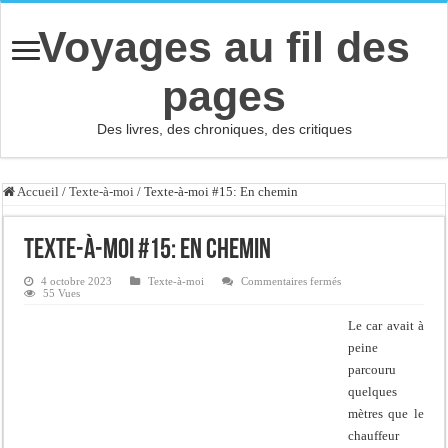
Voyages au fil des
pages
Des livres, des chroniques, des critiques
Accueil
/
Texte-à-moi
/
Texte-à-moi #15: En chemin
Texte-à-moi #15: En chemin
sur
4 octobre 2023
Texte-à-moi
Commentaires fermés
Texte-
55 Vues
à-
moi
Le car avait à
#15:
En
peine
chemin
parcouru
quelques
mètres que le
chauffeur