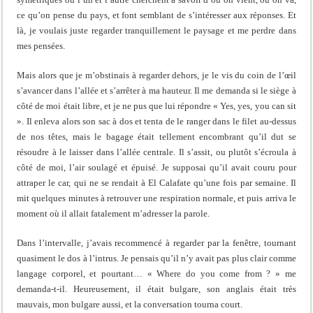
ce qu’on pense du pays, et font semblant de s’intéresser aux réponses. Et
là, je voulais juste regarder tranquillement le paysage et me perdre dans
mes pensées.
Mais alors que je m’obstinais à regarder dehors, je le vis du coin de l’œil
s’avancer dans l’allée et s’arrêter à ma hauteur. Il me demanda si le siège à
côté de moi était libre, et je ne pus que lui répondre « Yes, yes, you can sit
». Il enleva alors son sac à dos et tenta de le ranger dans le filet au-dessus
de nos têtes, mais le bagage était tellement encombrant qu’il dut se
résoudre à le laisser dans l’allée centrale. Il s’assit, ou plutôt s’écroula à
côté de moi, l’air soulagé et épuisé. Je supposai qu’il avait couru pour
attraper le car, qui ne se rendait à El Calafate qu’une fois par semaine. Il
mit quelques minutes à retrouver une respiration normale, et puis arriva le
moment où il allait fatalement m’adresser la parole.
Dans l’intervalle, j’avais recommencé à regarder par la fenêtre, tournant
quasiment le dos à l’intrus. Je pensais qu’il n’y avait pas plus clair comme
langage corporel, et pourtant… « Where do you come from ? » me
demanda-t-il. Heureusement, il était bulgare, son anglais était très
mauvais, mon bulgare aussi, et la conversation tourna court.