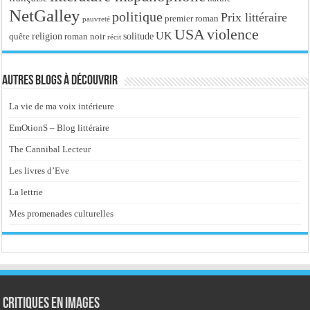
NetGalley
politique
Prix littéraire
premier roman
pauvreté
USA
violence
UK
religion
roman noir
solitude
quête
récit
Autres blogs à découvrir
La vie de ma voix intérieure
EmOtionS – Blog littéraire
The Cannibal Lecteur
Les livres d’Eve
La lettrie
Mes promenades culturelles
Critiques en images