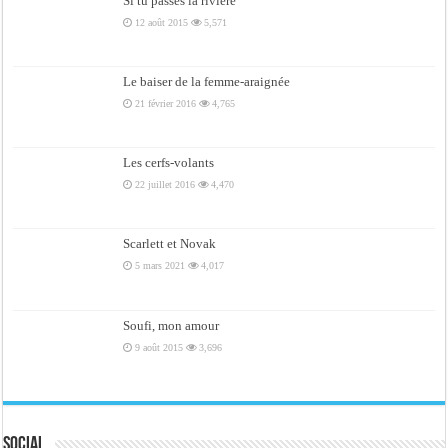
Si tu passes la rivière
12 août 2015
5,571
Le baiser de la femme-araignée
21 février 2016
4,765
Les cerfs-volants
22 juillet 2016
4,470
Scarlett et Novak
5 mars 2021
4,017
Soufi, mon amour
9 août 2015
3,696
Social