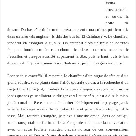
freina
brusquement
et ouvrit la
porte de
devant. Du bas-côté de la route arriva une voix masculine qui demanda
dans un mauvais anglais « is this the bus for El Calafate ? ». Le chauffeur
répondit en espagnol « si, si ». On entendit alors un bruit de bottines
frappant lourdement le caoutchouc des deux ou trois marches de
l’escalier, et presque aussitôt apparurent la tête, puis le haut, puis le bas
du corps d’un jeune homme hors d’haleine et portant un gros sac à dos.
Encore tout essoufflé, il remercia le chauffeur d’un signe de tête et d’un
grand sourire, et se planta dans l’allée centrale du car, à la recherche d’un
siège libre. Du regard, il balaya la rangée de sièges à sa gauche. Lorsque
je vis que ses yeux allaient se diriger vers l’autre côté, c’est-à-dire le mien,
je détournai la tête et me mis à admirer frénétiquement le paysage par la
fenêtre. Le siège à côté de moi était libre et je voulais surtout qu’il le
reste. Moi, touriste étrangère, je n’avais aucune envie, dans ce car qui
nous transportait au fin fond de la Patagonie, d’entamer la conversation
avec un autre touriste étranger. J’avais horreur de ces conversations
symétriques où l’un et l’autre cherchent à savoir d’où on vient, où on va,