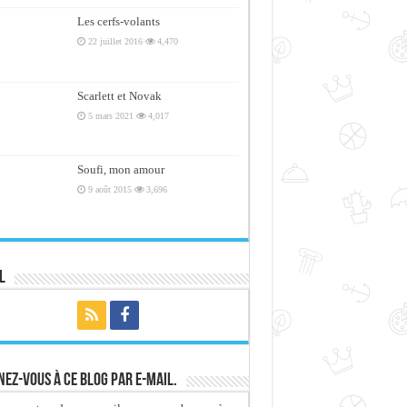
Les cerfs-volants
22 juillet 2016
4,470
Scarlett et Novak
5 mars 2021
4,017
Soufi, mon amour
9 août 2015
3,696
l
ez-vous à ce blog par e-mail.