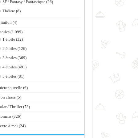
SF / Fantasy / Fantastique
(26)
Théâtre
(8)
itation
(4)
toiles
(1 099)
1 étoile
(32)
2 étoiles
(126)
3 étoiles
(369)
4 étoiles
(491)
5 étoiles
(81)
icronouvelle
(6)
on classé
(5)
olar / Thriller
(73)
Romans
(826)
exte-à-moi
(24)