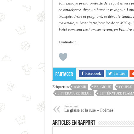
Tom Lanoye prend prétexte de ce fait divers 
ce cataclysme. Avec un humour ravageur, Lano
trompée, drôle et poignant, se déroule tandis 
maximale, suivent la trajectoire de ce MiG qui
Voici comment les hommes vivent, en Flandre o
Evaluation :
Facebook
Twitter
Partager
Etiquettes
AMOUR
BELGIQUE
COUPLE
LITTÉRATURE BELGE
LITTÉRATURE FLAM
Précédent
La glaise et la suie – Poèmes
Articles en rapport