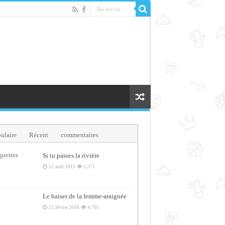
ulaire
Récent
commentaires
quettes
Si tu passes la rivière
12 août 2015
5,571
Le baiser de la femme-araignée
21 février 2016
4,765