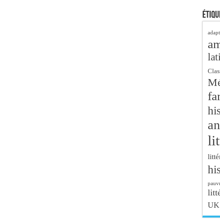
Étiqu
adapt
a
lat
Clas
Mé
fa
hi
an
li
litt
hi
pauvr
litt
UK