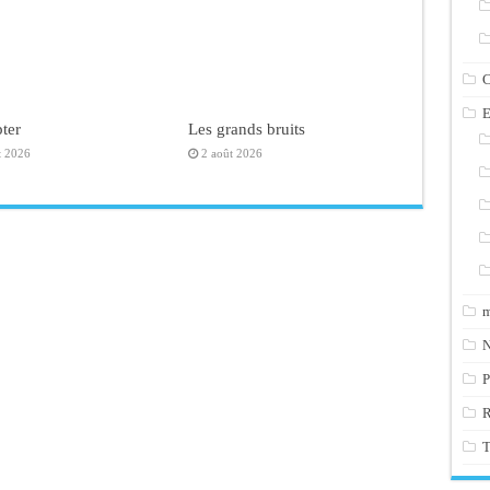
C
E
ter
Les grands bruits
t 2026
2 août 2026
m
N
P
T