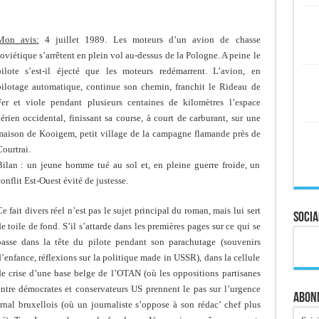
Mon avis:
4 juillet 1989. Les moteurs d’un avion de chasse
oviétique s’arrêtent en plein vol au-dessus de la Pologne. A peine le
pilote s’est-il éjecté que les moteurs redémarrent. L’avion, en
pilotage automatique, continue son chemin, franchit le Rideau de
Fer et viole pendant plusieurs centaines de kilomètres l’espace
érien occidental, finissant sa course, à court de carburant, sur une
maison de Kooigem, petit village de la campagne flamande près de
ourtrai.
Bilan : un jeune homme tué au sol et, en pleine guerre froide, un
onflit Est-Ouest évité de justesse.
e fait divers réel n’est pas le sujet principal du roman, mais lui sert
Socia
e toile de fond. S’il s’attarde dans les premières pages sur ce qui se
passe dans la tête du pilote pendant son parachutage (souvenirs
’enfance, réflexions sur la politique made in USSR), dans la cellule
de crise d’une base belge de l’OTAN (où les oppositions partisanes
entre démocrates et conservateurs US prennent le pas sur l’urgence
Abonn
urnal bruxellois (où un journaliste s’oppose à son rédac’ chef plus