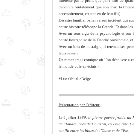
intéressé par le profit que par l’info de qu
découvre brutalement que son mari la trompe
accessoirement, est une ex de leur fils).
Désastre familial banal versus incident qui au
petite histoire téléscope la Grande. Et dans les
Avec un sens aigu de la psychologie et son h
petite-bourgeoise de la Flandre provinciale, e
Avec un brin de nostalgie, il renvoie ses pers
leurs rêves ?
Un roman tragi-comique où l’on découvre « co
le monde vole en éclats ».
#LisezVousLeBelge
Présentation par l’éditeur:
Le 4 juillet 1989, en pleine guerre froide, un
de Flandre, près de Courtrai, en Belgique. C
conflit entre les blocs de l’Ouest et de l’Est.