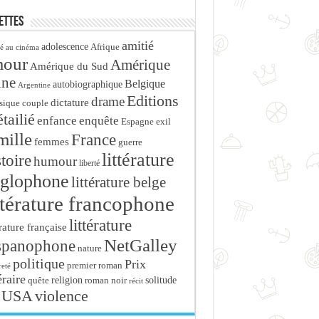
ettes
amitié
adolescence
Afrique
é au cinéma
mour
Amérique
Amérique du Sud
ine
Belgique
autobiographique
Argentine
Editions
drame
dictature
sique
couple
tailié
enfance
enquête
Espagne
exil
mille
France
femmes
guerre
littérature
stoire
humour
liberté
glophone
littérature belge
ttérature francophone
littérature
érature française
NetGalley
spanophone
nature
politique
Prix
premier roman
eté
éraire
religion
roman noir
solitude
quête
récit
USA
violence