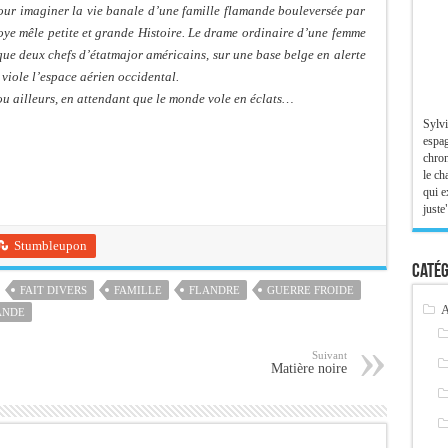
pour imaginer la vie banale d’une famille flamande bouleversée par
ye mêle petite et grande Histoire. Le drame ordinaire d’une femme
que deux chefs d’étatmajor américains, sur une base belge en alerte
 viole l’espace aérien occidental.
u ailleurs, en attendant que le monde vole en éclats…
Sylvi
espag
chron
le ch
qui e
juste"
Stumbleupon
Catég
FAIT DIVERS
FAMILLE
FLANDRE
GUERRE FROIDE
A
ANDE
Suivant
Matière noire