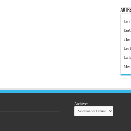
Autre
La v
EmOt
The 
Les 
La le
Mes 
Archives