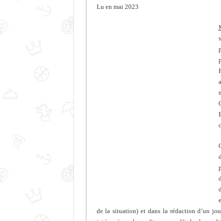
Lu en mai 2023
s
a
C
c
C
d
d
de la situation) et dans la rédaction d’un jo