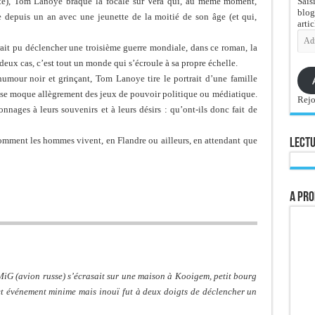
Sais
alité), Tom Lanoye braque la focale sur Vera qui, au même moment,
blog
 depuis un an avec une jeunette de la moitié de son âge (et qui,
artic
Adre
e-
rait pu déclencher une troisième guerre mondiale, dans ce roman, la
mail
 deux cas, c’est tout un monde qui s’écroule à sa propre échelle.
umour noir et grinçant, Tom Lanoye tire le portrait d’une famille
t se moque allègrement des jeux de pouvoir politique ou médiatique.
Rejo
onnages à leurs souvenirs et à leurs désirs : qu’ont-ils donc fait de
mment les hommes vivent, en Flandre ou ailleurs, en attendant que
Lectu
A pro
 MiG (avion russe) s’écrasait sur une maison à Kooigem, petit bourg
et événement minime mais inouï fut à deux doigts de déclencher un