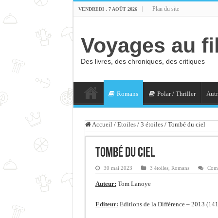
Plan du site
VENDREDI , 7 AOÛT 2026
Voyages au fi
Des livres, des chroniques, des critiques
Romans
Polar / Thriller
Autr
Accueil
/
Etoiles
/
3 étoiles
/
Tombé du ciel
Tombé du ciel
30 mai 2023
3 étoiles
,
Romans
Comm
Auteur:
Tom Lanoye
Editeur:
Editions de la Différence – 2013 (141