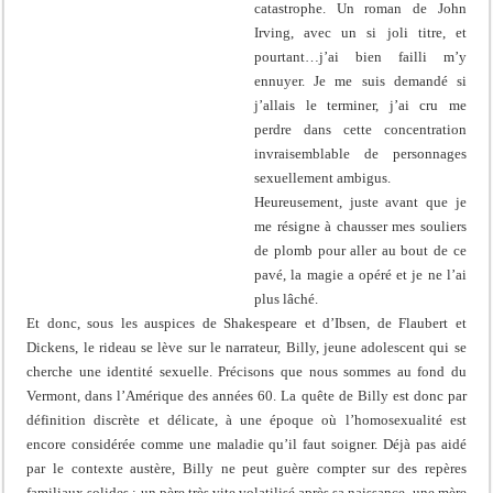
catastrophe. Un roman de John
Irving, avec un si joli titre, et
pourtant…j’ai bien failli m’y
ennuyer. Je me suis demandé si
j’allais le terminer, j’ai cru me
perdre dans cette concentration
invraisemblable de personnages
sexuellement ambigus.
Heureusement, juste avant que je
me résigne à chausser mes souliers
de plomb pour aller au bout de ce
pavé, la magie a opéré et je ne l’ai
plus lâché.
Et donc, sous les auspices de Shakespeare
et d’Ibsen, de Flaubert
et
Dickens, le rideau se lève sur le narrateur, Billy, jeune adolescent qui se
cherche une identité sexuelle. Précisons que nous sommes au fond du
Vermont, dans l’Amérique des années 60. La quête de Billy est donc par
définition discrète et délicate, à une époque où l’homosexualité est
encore considérée comme une maladie qu’il faut soigner. Déjà pas aidé
par le contexte austère, Billy ne peut guère compter sur des repères
familiaux solides : un père très vite volatilisé après sa naissance, une mère