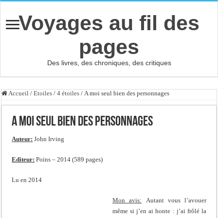
Voyages au fil des
pages
Des livres, des chroniques, des critiques
Accueil
/
Etoiles
/
4 étoiles
/
A moi seul bien des personnages
A moi seul bien des personnages
Auteur:
John Irving
Editeur:
Poins – 2014 (589 pages)
Lu en 2014
Mon avis:
Autant vous l’avouer
même si j’en ai honte : j’ai frôlé la