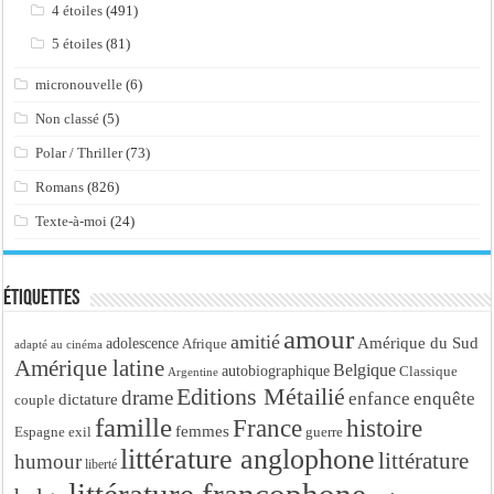
4 étoiles
(491)
5 étoiles
(81)
micronouvelle
(6)
Non classé
(5)
Polar / Thriller
(73)
Romans
(826)
Texte-à-moi
(24)
Étiquettes
amour
amitié
Amérique du Sud
adolescence
Afrique
adapté au cinéma
Amérique latine
Belgique
autobiographique
Classique
Argentine
Editions Métailié
drame
enfance
enquête
dictature
couple
famille
France
histoire
femmes
Espagne
exil
guerre
littérature anglophone
littérature
humour
liberté