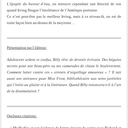
L’épopée du buveur d’eau
, on retrouve cependant une férocité de ton
quand Irving flingue l’intolérance de l’Amérique puritaine.
Ce n’est peut-être pas le meilleur Irving, mais à ce niveau-là, on est de
toute façon bien au-dessus de la moyenne…
Présentation par l’éditeur:
Adolescent ardent et confus, Billy rêve de devenir écrivain. Des béguins
secrets pour son beau-père ou ses camarades de classe le bouleversent.
Comment lutter contre ces « erreurs d’aiguillage amoureux » ? Il tait
aussi son attirance pour Miss Frost, bibliothécaire aux seins juvéniles
qui l’initie au plaisir et à la littérature. Quand Billy renoncera-t-il à l’art
de la dissimulation ?
Quelques citations:
– «
Mr Hadley et son laideron de femme étaient de sortie avec Richard et