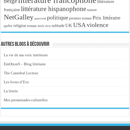
littérature francophone
belge
littérature
littérature hispanophone
française
nature
NetGalley
politique
Prix littéraire
premier roman
pauvreté
USA
violence
UK
religion
roman noir
solitude
quête
récit
Autres blogs à découvrir
La vie de ma voix intérieure
EmOtionS – Blog littéraire
The Cannibal Lecteur
Les livres d’Eve
La lettrie
Mes promenades culturelles