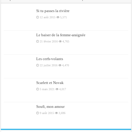
Si tu passes la rivière
12 août 2015
5,571
Le baiser de la femme-araignée
21 février 2016
4,765
Les cerfs-volants
22 juillet 2016
4,470
Scarlett et Novak
5 mars 2021
4,017
Soufi, mon amour
9 août 2015
3,696