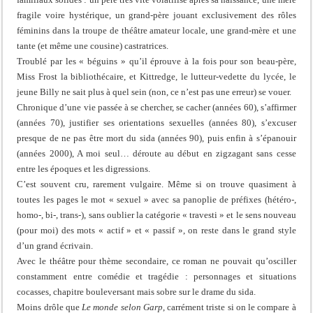
fragile voire hystérique, un grand-père jouant exclusivement des rôles
féminins dans la troupe de théâtre amateur locale, une grand-mère et une
tante (et même une cousine) castratrices.
Troublé par les « béguins » qu’il éprouve à la fois pour son beau-père,
Miss Frost la bibliothécaire, et Kittredge, le lutteur-vedette du lycée, le
jeune Billy ne sait plus à quel sein (non, ce n’est pas une erreur) se vouer.
Chronique d’une vie passée à se chercher, se cacher (années 60), s’affirmer
(années 70), justifier ses orientations sexuelles (années 80), s’excuser
presque de ne pas être mort du sida (années 90), puis enfin à s’épanouir
(années 2000), A moi seul… déroute au début en zigzagant sans cesse
entre les époques et les digressions.
C’est souvent cru, rarement vulgaire. Même si on trouve quasiment à
toutes les pages le mot « sexuel » avec sa panoplie de préfixes (hétéro-,
homo-, bi-, trans-), sans oublier la catégorie « travesti » et le sens nouveau
(pour moi) des mots « actif » et « passif », on reste dans le grand style
d’un grand écrivain.
Avec le théâtre pour thème secondaire, ce roman ne pouvait qu’osciller
constamment entre comédie et tragédie : personnages et situations
cocasses, chapitre bouleversant mais sobre sur le drame du sida.
Moins drôle que
Le monde selon Garp
, carrément triste si on le compare à