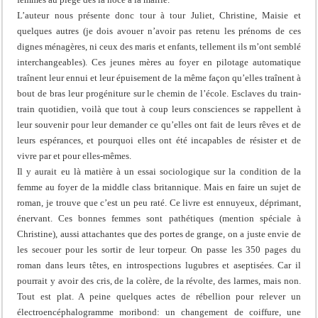
L’auteur nous présente donc tour à tour Juliet, Christine, Maisie et
quelques autres (je dois avouer n’avoir pas retenu les prénoms de ces
dignes ménagères, ni ceux des maris et enfants, tellement ils m’ont semblé
interchangeables). Ces jeunes mères au foyer en pilotage automatique
traînent leur ennui et leur épuisement de la même façon qu’elles traînent à
bout de bras leur progéniture sur le chemin de l’école. Esclaves du train-
train quotidien, voilà que tout à coup leurs consciences se rappellent à
leur souvenir pour leur demander ce qu’elles ont fait de leurs rêves et de
leurs espérances, et pourquoi elles ont été incapables de résister et de
vivre par et pour elles-mêmes.
Il y aurait eu là matière à un essai sociologique sur la condition de la
femme au foyer de la middle class britannique. Mais en faire un sujet de
roman, je trouve que c’est un peu raté. Ce livre est ennuyeux, déprimant,
énervant. Ces bonnes femmes sont pathétiques (mention spéciale à
Christine), aussi attachantes que des portes de grange, on a juste envie de
les secouer pour les sortir de leur torpeur. On passe les 350 pages du
roman dans leurs têtes, en introspections lugubres et aseptisées. Car il
pourrait y avoir des cris, de la colère, de la révolte, des larmes, mais non.
Tout est plat. A peine quelques actes de rébellion pour relever un
électroencéphalogramme moribond: un changement de coiffure, une