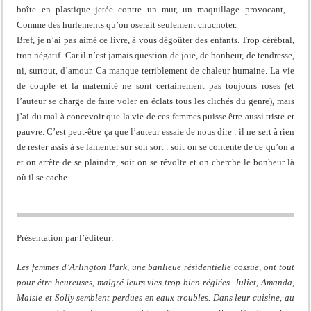
boîte en plastique jetée contre un mur, un maquillage provocant,…
Comme des hurlements qu’on oserait seulement chuchoter.
Bref, je n’ai pas aimé ce livre, à vous dégoûter des enfants. Trop cérébral,
trop négatif. Car il n’est jamais question de joie, de bonheur, de tendresse,
ni, surtout, d’amour. Ca manque terriblement de chaleur humaine. La vie
de couple et la maternité ne sont certainement pas toujours roses (et
l’auteur se charge de faire voler en éclats tous les clichés du genre), mais
j’ai du mal à concevoir que la vie de ces femmes puisse être aussi triste et
pauvre. C’est peut-être ça que l’auteur essaie de nous dire : il ne sert à rien
de rester assis à se lamenter sur son sort : soit on se contente de ce qu’on a
et on arrête de se plaindre, soit on se révolte et on cherche le bonheur là
où il se cache.
Présentation par l’éditeur:
Les femmes d’Arlington Park, une banlieue résidentielle cossue, ont tout
pour être heureuses, malgré leurs vies trop bien réglées. Juliet, Amanda,
Maisie et Solly semblent perdues en eaux troubles. Dans leur cuisine, au