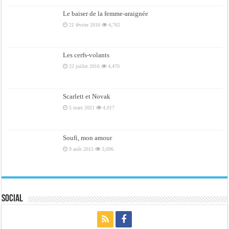
Le baiser de la femme-araignée
21 février 2016
4,765
Les cerfs-volants
22 juillet 2016
4,470
Scarlett et Novak
5 mars 2021
4,017
Soufi, mon amour
9 août 2015
3,696
Social