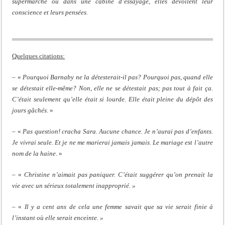
supermarché ou dans une cabine d’essayage, elles dévoilent leur
conscience et leurs pensées.
Quelques citations:
– «
Pourquoi Barnaby ne la détesterait-il pas? Pourquoi pas, quand elle
se détestait elle-même? Non, elle ne se détestait pas; pas tout à fait ça.
C’était seulement qu’elle était si lourde. Elle était pleine du dépôt des
jours gâchés
. »
– «
Pas question! cracha Sara. Aucune chance. Je n’aurai pas d’enfants.
Je vivrai seule. Et je ne me marierai jamais jamais. Le mariage est l’autre
nom de la haine
. »
– «
Christine n’aimait pas paniquer. C’était suggérer qu’on prenait la
vie avec un sérieux totalement inapproprié. »
– «
Il y a cent ans de cela une femme savait que sa vie serait finie à
l’instant où elle serait enceinte. »