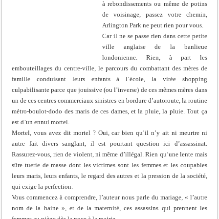
à rebondissements ou même de potins
de voisinage, passez votre chemin,
Arlington Park ne peut rien pour vous.
Car il ne se passe rien dans cette petite
ville anglaise de la banlieue
londonienne. Rien, à part les
embouteillages du centre-ville, le parcours du combattant des mères de
famille conduisant leurs enfants à l’école, la virée shopping
culpabilisante parce que jouissive (ou l’inverse) de ces mêmes mères dans
un de ces centres commerciaux sinistres en bordure d’autoroute, la routine
métro-boulot-dodo des maris de ces dames, et la pluie, la pluie. Tout ça
est d’un ennui mortel.
Mortel, vous avez dit mortel ? Oui, car bien qu’il n’y ait ni meurtre ni
autre fait divers sanglant, il est pourtant question ici d’assassinat.
Rassurez-vous, rien de violent, ni même d’illégal. Rien qu’une lente mais
sûre tuerie de masse dont les victimes sont les femmes et les coupables
leurs maris, leurs enfants, le regard des autres et la pression de la société,
qui exige la perfection.
Vous commencez à comprendre, l’auteur nous parle du mariage, « l’autre
nom de la haine », et de la maternité, ces assassins qui prennent les
femmes au piège dès la noce à la mairie.