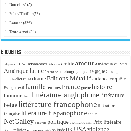
Non classé
(5)
Polar / Thriller
(73)
Romans
(826)
Texte-à-moi
(24)
Étiquettes
amour
amitié
Amérique du Sud
adolescence
Afrique
adapté au cinéma
Amérique latine
Belgique
autobiographique
Classique
Argentine
Editions Métailié
drame
enfance
enquête
dictature
couple
famille
France
histoire
femmes
Espagne
exil
guerre
littérature anglophone
littérature
humour
liberté
littérature francophone
belge
littérature
littérature hispanophone
française
nature
NetGalley
politique
Prix littéraire
premier roman
pauvreté
USA
violence
UK
religion
roman noir
solitude
quête
récit