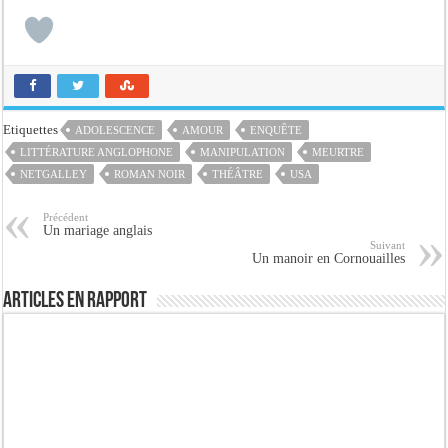
Etiquettes
ADOLESCENCE
AMOUR
ENQUÊTE
LITTÉRATURE ANGLOPHONE
MANIPULATION
MEURTRE
NETGALLEY
ROMAN NOIR
THÉÂTRE
USA
Précédent
Un mariage anglais
Suivant
Un manoir en Cornouailles
Articles en rapport