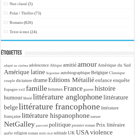
Non classé
(5)
Polar / Thriller
(73)
Romans
(826)
Texte-à-moi
(24)
Étiquettes
amour
amitié
Amérique du Sud
adolescence
Afrique
adapté au cinéma
Amérique latine
Belgique
autobiographique
Classique
Argentine
Editions Métailié
drame
enfance
enquête
dictature
couple
famille
France
histoire
femmes
Espagne
exil
guerre
littérature anglophone
littérature
humour
liberté
littérature francophone
belge
littérature
littérature hispanophone
française
nature
NetGalley
politique
Prix littéraire
premier roman
pauvreté
USA
violence
UK
religion
roman noir
solitude
quête
récit