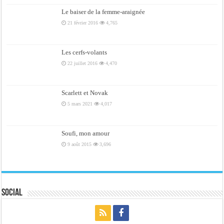
Le baiser de la femme-araignée
21 février 2016
4,765
Les cerfs-volants
22 juillet 2016
4,470
Scarlett et Novak
5 mars 2021
4,017
Soufi, mon amour
9 août 2015
3,696
Social