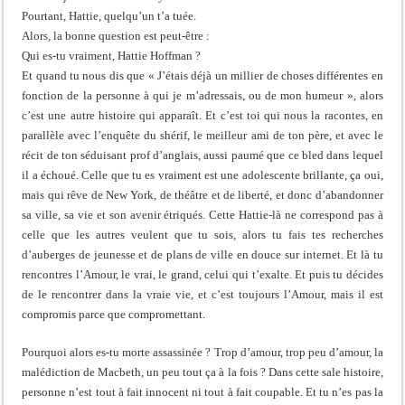
Pourtant, Hattie, quelqu’un t’a tuée.
Alors, la bonne question est peut-être :
Qui es-tu vraiment, Hattie Hoffman ?
Et quand tu nous dis que « J’étais déjà un millier de choses différentes en
fonction de la personne à qui je m’adressais, ou de mon humeur », alors
c’est une autre histoire qui apparaît. Et c’est toi qui nous la racontes, en
parallèle avec l’enquête du shérif, le meilleur ami de ton père, et avec le
récit de ton séduisant prof d’anglais, aussi paumé que ce bled dans lequel
il a échoué. Celle que tu es vraiment est une adolescente brillante, ça oui,
mais qui rêve de New York, de théâtre et de liberté, et donc d’abandonner
sa ville, sa vie et son avenir étriqués. Cette Hattie-là ne correspond pas à
celle que les autres veulent que tu sois, alors tu fais tes recherches
d’auberges de jeunesse et de plans de ville en douce sur internet. Et là tu
rencontres l’Amour, le vrai, le grand, celui qui t’exalte. Et puis tu décides
de le rencontrer dans la vraie vie, et c’est toujours l’Amour, mais il est
compromis parce que compromettant.
Pourquoi alors es-tu morte assassinée ? Trop d’amour, trop peu d’amour, la
malédiction de Macbeth, un peu tout ça à la fois ? Dans cette sale histoire,
personne n’est tout à fait innocent ni tout à fait coupable. Et tu n’es pas la