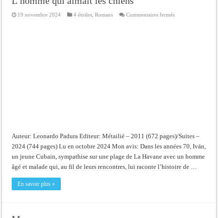
L’homme qui aimait les chiens
sur
19 novembre 2024
4 étoiles
,
Romans
Commentaires fermés
L’homme
qui
aimait
les
chiens
Auteur: Leonardo Padura Editeur: Métailié – 2011 (672 pages)/Suites –
2024 (744 pages) Lu en octobre 2024 Mon avis: Dans les années 70, Iván,
un jeune Cubain, sympathise sur une plage de La Havane avec un homme
âgé et malade qui, au fil de leurs rencontres, lui raconte l’histoire de …
En savoir plus »