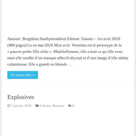
Auteure: Bergthóra Snæbjörnsdóttir Editeur: Grasset – 1er avril 2026
(480 pages) Lu en mai 2026 Mon avis: Veronika est le prototype de la
« pauvre petite fille riche ». Matériellement, elle a tout ce qu’elle veut,
mais elle souffre d’un manque affectif abyssal et d’une image d’elle-même
calamiteuse. Elle a grandi en Islande …
En savoir plus »
Explosives
7 janvier 2026
3 étoiles
,
Romans
0