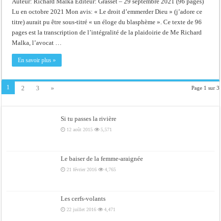
Auteur: Richard Malka Editeur: Grasset – 29 septembre 2021 (96 pages)
Lu en octobre 2021 Mon avis: « Le droit d’emmerder Dieu » (j’adore ce
titre) aurait pu être sous-titré « un éloge du blasphème ». Ce texte de 96
pages est la transcription de l’intégralité de la plaidoirie de Me Richard
Malka, l’avocat …
En savoir plus »
1
2
3
»
Page 1 sur 3
Si tu passes la rivière
12 août 2015
5,571
Le baiser de la femme-araignée
21 février 2016
4,765
Les cerfs-volants
22 juillet 2016
4,471