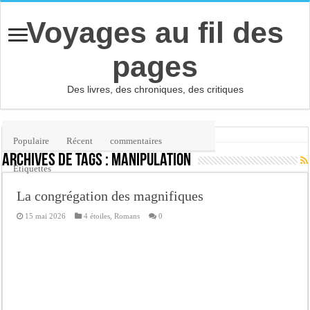
Voyages au fil des
pages
Des livres, des chroniques, des critiques
Accueil
/
Étiquette :
manipulation
Populaire
Récent
commentaires
Archives de tags :
manipulation
Etiquettes
La congrégation des magnifiques
15 mai 2026
4 étoiles
,
Romans
0