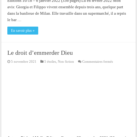
Editions 10/18 – 6 janvier 2022 (336 pages) Lu en février 2022 Mon
avis: Giorgia et Filippo vivent ensemble depuis trois ans, quelque part
dans la banlieue de Milan. Elle travaille dans un supermarché, il a repris
le bar …
En savoir plus »
Le droit d’emmerder Dieu
sur
5 novembre 2021
5 étoiles
,
Non fiction
Commentaires fermés
Le
droit
d’emmerder
Dieu