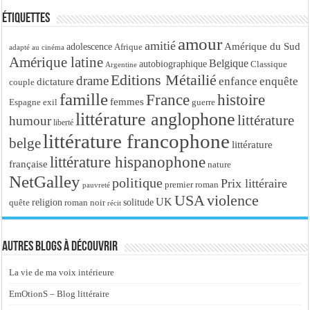
Étiquettes
amour
amitié
Amérique du Sud
adolescence
Afrique
adapté au cinéma
Amérique latine
Belgique
autobiographique
Classique
Argentine
Editions Métailié
drame
enfance
enquête
dictature
couple
famille
France
histoire
femmes
Espagne
exil
guerre
littérature anglophone
littérature
humour
liberté
littérature francophone
belge
littérature
littérature hispanophone
française
nature
NetGalley
politique
Prix littéraire
premier roman
pauvreté
USA
violence
UK
religion
roman noir
solitude
quête
récit
Autres blogs à découvrir
La vie de ma voix intérieure
EmOtionS – Blog littéraire