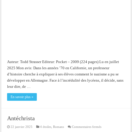
Auteur: Todd Strasser Editeur: Pocket – 2009 (224 pages) Lu en juillet
2025 Mon avis: Dans les années ’70 en Californie, un professeur
d’histoire cherche à expliquer à ses élèves comment le nazisme a pu se
développer en Allemagne. Face à l’incrédulité des lycéens, il décide, sans
leur dire, de …
En savoir plus »
Antéchrista
sur
22 janvier 2025
4 étoiles
,
Romans
Commentaires fermés
Antéchrista