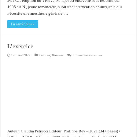
av. J.C. : éruption du Vésuve, Pompéi est ensevelie sous les cendres.
1995 : A.N., jeune romancière, subit une intervention chirurgicale qui
nécessite une anesthésie générale. …
En savoir plus »
L’exercice
sur
17 mars 2022
2 étoiles
,
Romans
Commentaires fermés
L’exercice
Auteur: Claudia Petrucci Editeur: Philippe Rey – 2021 (347 pages) /