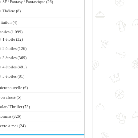
SF / Fantasy / Fantastique
(26)
Théâtre
(8)
itation
(4)
toiles
(1 099)
1 étoile
(32)
2 étoiles
(126)
3 étoiles
(369)
4 étoiles
(491)
5 étoiles
(81)
icronouvelle
(6)
on classé
(5)
olar / Thriller
(73)
Romans
(826)
exte-à-moi
(24)