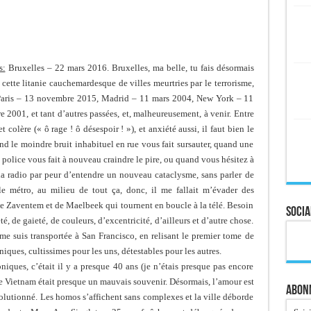
s:
Bruxelles – 22 mars 2016. Bruxelles, ma belle, tu fais désormais
 cette litanie cauchemardesque de villes meurtries par le terrorisme,
aris – 13 novembre 2015, Madrid – 11 mars 2004, New York – 11
 2001, et tant d’autres passées, et, malheureusement, à venir. Entre
 et colère (« ô rage ! ô désespoir ! »), et anxiété aussi, il faut bien le
nd le moindre bruit inhabituel en rue vous fait sursauter, quand une
 police vous fait à nouveau craindre le pire, ou quand vous hésitez à
la radio par peur d’entendre un nouveau cataclysme, sans parler de
le métro, au milieu de tout ça, donc, il me fallait m’évader des
e Zaventem et de Maelbeek qui tournent en boucle à la télé. Besoin
Socia
té, de gaieté, de couleurs, d’excentricité, d’ailleurs et d’autre chose.
 me suis transportée à San Francisco, en relisant le premier tome de
iques, cultissimes pour les uns, détestables pour les autres.
niques, c’était il y a presque 40 ans (je n’étais presque pas encore
le Vietnam était presque un mauvais souvenir. Désormais, l’amour est
Abonn
révolutionné. Les homos s’affichent sans complexes et la ville déborde