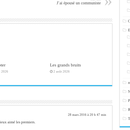
J’ai épousé un communiste
C
E
ter
Les grands bruits
t 2026
2 août 2026
m
N
P
28 mars 2016 à 20 h 47 min
T
eux aimé les premiers.