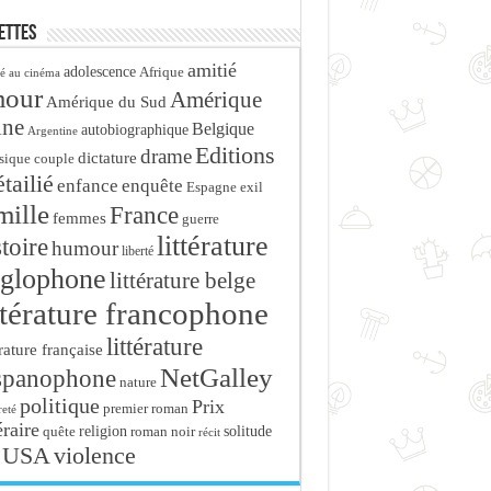
ettes
amitié
adolescence
Afrique
é au cinéma
mour
Amérique
Amérique du Sud
ine
Belgique
autobiographique
Argentine
Editions
drame
dictature
sique
couple
tailié
enfance
enquête
Espagne
exil
mille
France
femmes
guerre
littérature
stoire
humour
liberté
glophone
littérature belge
ttérature francophone
littérature
érature française
NetGalley
spanophone
nature
politique
Prix
premier roman
eté
éraire
religion
roman noir
solitude
quête
récit
USA
violence