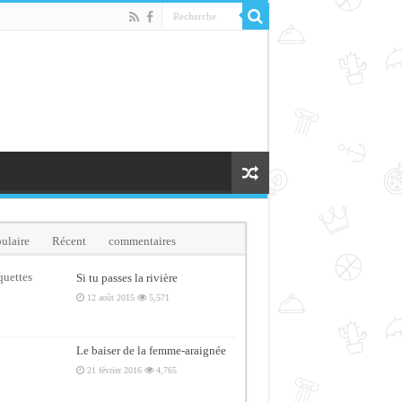
ulaire
Récent
commentaires
quettes
Si tu passes la rivière
12 août 2015
5,571
Le baiser de la femme-araignée
21 février 2016
4,765