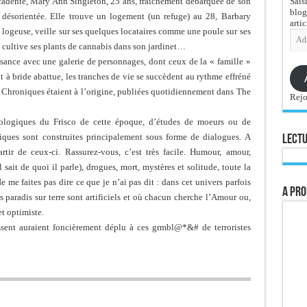
Sais
écadente, Mary Ann Singleton, 25 ans, fraîchement débarquée de son
blog
 désorientée. Elle trouve un logement (un refuge) au 28, Barbary
artic
ogeuse, veille sur ses quelques locataires comme une poule sur ses
Adre
e-
 cultive ses plants de cannabis dans son jardinet…
mail
sance avec une galerie de personnages, dont ceux de la « famille »
t à bride abattue, les tranches de vie se succèdent au rythme effréné
s Chroniques étaient à l’origine, publiées quotidiennement dans The
Rejo
iologiques du Frisco de cette époque, d’études de moeurs ou de
iques sont construites principalement sous forme de dialogues. A
Lectu
tir de ceux-ci. Rassurez-vous, c’est très facile. Humour, amour,
 sait de quoi il parle), drogues, mort, mystères et solitude, toute la
 me faites pas dire ce que je n’ai pas dit : dans cet univers parfois
A pro
s paradis sur terre sont artificiels et où chacun cherche l’Amour ou,
et optimiste.
aissent auraient foncièrement déplu à ces grmbl@*&# de terroristes