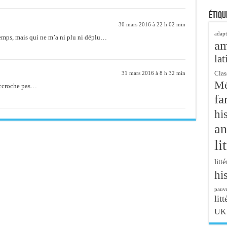
Étiqu
30 mars 2016 à 22 h 02 min
adapt
emps, mais qui ne m’a ni plu ni déplu…
a
lat
Clas
31 mars 2016 à 8 h 32 min
Mé
accroche pas…
fa
hi
an
li
litt
hi
pauvr
litt
UK