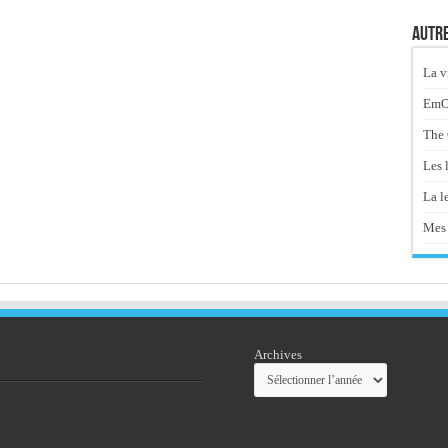
Autre
La v
EmOt
The 
Les 
La le
Mes 
Archives