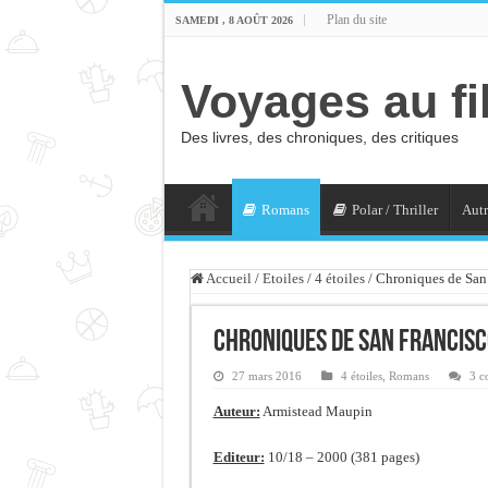
Plan du site
SAMEDI , 8 AOÛT 2026
Voyages au fi
Des livres, des chroniques, des critiques
Romans
Polar / Thriller
Autr
Accueil
/
Etoiles
/
4 étoiles
/
Chroniques de San 
Chroniques de San Francisc
27 mars 2016
4 étoiles
,
Romans
3 c
Auteur:
Armistead Maupin
Editeur:
10/18 – 2000 (381 pages)