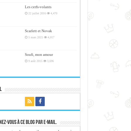
Les cerfs-volants
22 juillet 2016
4,470
Scarlett et Novak
5 mars 2021
4,017
Soufi, mon amour
9 août 2015
3,696
l
ez-vous à ce blog par e-mail.