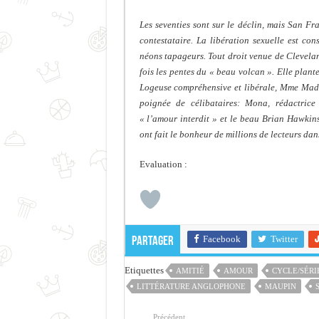
Les seventies sont sur le déclin, mais San Fr
contestataire. La libération sexuelle est co
néons tapageurs. Tout droit venue de Clevela
fois les pentes du « beau volcan ». Elle plan
Logeuse compréhensive et libérale, Mme Madri
poignée de célibataires: Mona, rédactrice 
« l’amour interdit » et le beau Brian Hawkins
ont fait le bonheur de millions de lecteurs dans
Evaluation :
Facebook
Twitter
Partager
Etiquettes
AMITIÉ
AMOUR
CYCLE/SÉRI
LITTÉRATURE ANGLOPHONE
MAUPIN
Précédent