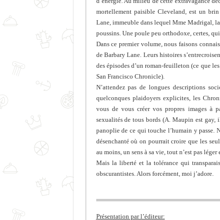
d’énergie. Au milieu de cette extravagance d
mortellement paisible Cleveland, est un brin
Lane, immeuble dans lequel Mme Madrigal, la l
poussins. Une poule peu orthodoxe, certes, qui
Dans ce premier volume, nous faisons connais
de Barbary Lane. Leurs histoires s’entrecroisen
des épisodes d’un roman-feuilleton (ce que le
San Francisco Chronicle).
N’attendez pas de longues descriptions soc
quelconques plaidoyers explicites, les Chron
vous de vous créer vos propres images à par
sexualités de tous bords (A. Maupin est gay, il
panoplie de ce qui touche l’humain y passe. Ne
désenchanté où on pourrait croire que les seul
au moins, un sens à sa vie, tout n’est pas léger 
Mais la liberté et la tolérance qui transpar
obscurantistes. Alors forcément, moi j’adore.
Présentation par l’éditeur: