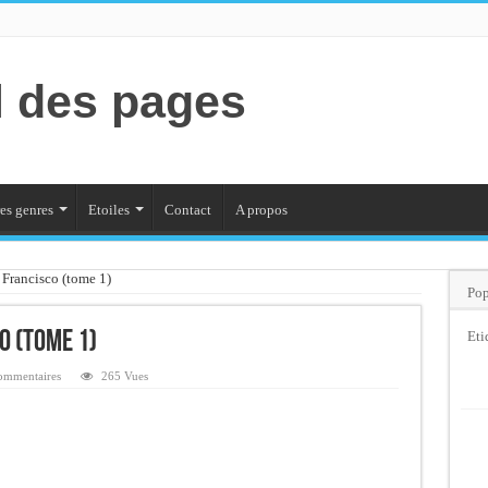
l des pages
es genres
Etoiles
Contact
A propos
Francisco (tome 1)
Pop
o (tome 1)
Eti
ommentaires
265 Vues