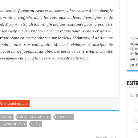
ancisco, la fureur au cœur et au corps, vibre encore d’une énergie
nsommée et s’affiche dans les rues aux couleurs d’enseignes et de
nd, Mary Ann Singleton, vingt-cinq ans, emprunte pour la première
te son camp au 28 Barbary Lane, un refuge pour » chats errants « .
gal règne en matriarche sur sur le vieux bâtiment qui abrite une
Sylvi
espag
publicitaire, son colocataire Michael, chômeur et disciple de
chron
, coureur de jupons insatiable. Les héros de cette tribu enchantée
le ch
 le monde entier, au fil des six volumes de cette saga.
qui e
juste"
Catég
A
Stumbleupon
E/SAGA
HOMOSEXUALITÉ
LIBERTÉ
SAN FRANCISCO
USA
Suivant