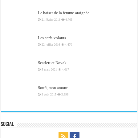
Le baiser de la femme-araignée
21 février 2016
4,765
Les cerfs-volants
22 juillet 2016
4,470
Scarlett et Novak
5 mars 2021
4,017
Soufi, mon amour
9 août 2015
3,696
Social