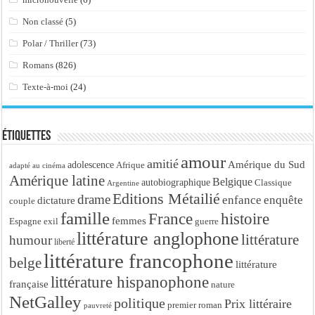
Non classé
(5)
Polar / Thriller
(73)
Romans
(826)
Texte-à-moi
(24)
Étiquettes
amour
amitié
Amérique du Sud
adolescence
Afrique
adapté au cinéma
Amérique latine
Belgique
autobiographique
Classique
Argentine
Editions Métailié
drame
enfance
enquête
dictature
couple
famille
France
histoire
femmes
Espagne
exil
guerre
littérature anglophone
littérature
humour
liberté
littérature francophone
belge
littérature
littérature hispanophone
française
nature
NetGalley
politique
Prix littéraire
premier roman
pauvreté