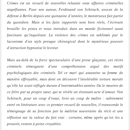
Crimes est un recueil de nouvelles relatant onze affaires criminelles
stupéfiantes. Pour son auteur, Ferdinand von Schirach, avocat de la
défense à Berlin depuis une quinzaine d’années, le monstrueux fait partie
du quotidien. Mais si les faits rapportés sont bien réels, l’écrivain
brouille les pistes et nous introduit dans un monde fictionnel aussi
fascinant qu’inquiétant. La violence des crimes est sublimée par le
laconisme d’un style presque chirurgical dont le mystérieux pouvoir
d’attraction hypnotise le lecteur.
Mais au-delà de la force spectaculaire d’une prose glaçante, ces récits
criminels témoignent d’une compréhension aiguë des motifs
psychologiques des criminels. Tel ce mari qui assassine sa femme de
manière effroyable, mais dont on découvre l’intolérable torture morale
qu’elle lui avait infligée durant d’interminables années. Ou le meurtre de
ce frère par sa propre sœur, qui se révèle un étonnant acte d’amour. Von
Schirach, pour un coup d’essai, livre un coup de maître : subitement
entré en littérature avec ce premier recueil de nouvelles, il transcende le
témoignage de sa fonction par la maîtrise souveraine du récit et une
réflexion sur la valeur du fait vrai : certains, même après qu’on les a
prouvés, restent à peine croyables.