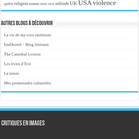
USA
violence
UK
religion
roman noir
solitude
quête
récit
Autres blogs à découvrir
La vie de ma voix intérieure
EmOtionS – Blog littéraire
The Cannibal Lecteur
Les livres d’Eve
La lettrie
Mes promenades culturelles
Critiques en images