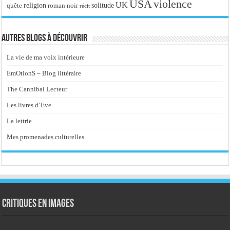
USA
violence
UK
religion
roman noir
solitude
quête
récit
Autres blogs à découvrir
La vie de ma voix intérieure
EmOtionS – Blog littéraire
The Cannibal Lecteur
Les livres d’Eve
La lettrie
Mes promenades culturelles
Critiques en images