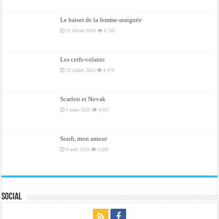
Le baiser de la femme-araignée
21 février 2016
4,765
Les cerfs-volants
22 juillet 2016
4,470
Scarlett et Novak
5 mars 2021
4,017
Soufi, mon amour
9 août 2015
3,696
Social