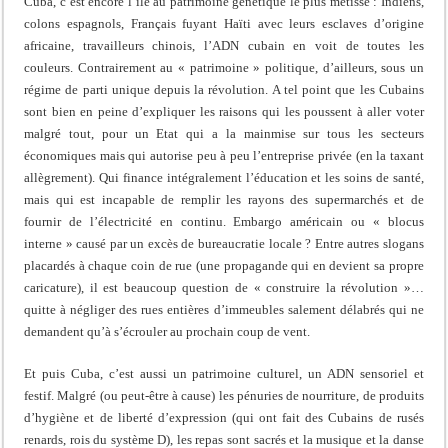
Cuba, c’est encore l’île au patrimoine génétique le plus métissé : Indiens,
colons espagnols, Français fuyant Haïti avec leurs esclaves d’origine
africaine, travailleurs chinois, l’ADN cubain en voit de toutes les
couleurs. Contrairement au « patrimoine » politique, d’ailleurs, sous un
régime de parti unique depuis la révolution. A tel point que les Cubains
sont bien en peine d’expliquer les raisons qui les poussent à aller voter
malgré tout, pour un Etat qui a la mainmise sur tous les secteurs
économiques mais qui autorise peu à peu l’entreprise privée (en la taxant
allègrement). Qui finance intégralement l’éducation et les soins de santé,
mais qui est incapable de remplir les rayons des supermarchés et de
fournir de l’électricité en continu. Embargo américain ou « blocus
interne » causé par un excès de bureaucratie locale ? Entre autres slogans
placardés à chaque coin de rue (une propagande qui en devient sa propre
caricature), il est beaucoup question de « construire la révolution »…
quitte à négliger des rues entières d’immeubles salement délabrés qui ne
demandent qu’à s’écrouler au prochain coup de vent.
Et puis Cuba, c’est aussi un patrimoine culturel, un ADN sensoriel et
festif. Malgré (ou peut-être à cause) les pénuries de nourriture, de produits
d’hygiène et de liberté d’expression (qui ont fait des Cubains de rusés
renards, rois du système D), les repas sont sacrés et la musique et la danse