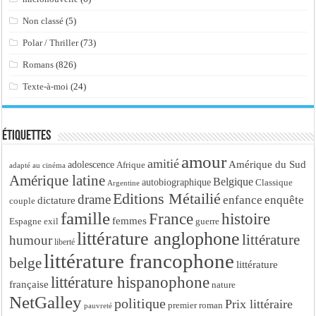
Non classé
(5)
Polar / Thriller
(73)
Romans
(826)
Texte-à-moi
(24)
Étiquettes
amour
amitié
Amérique du Sud
adolescence
Afrique
adapté au cinéma
Amérique latine
Belgique
autobiographique
Classique
Argentine
Editions Métailié
drame
enfance
enquête
dictature
couple
famille
France
histoire
femmes
Espagne
exil
guerre
littérature anglophone
littérature
humour
liberté
littérature francophone
belge
littérature
littérature hispanophone
française
nature
NetGalley
politique
Prix littéraire
premier roman
pauvreté