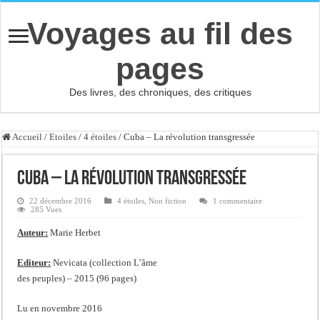
Voyages au fil des
pages
Des livres, des chroniques, des critiques
Accueil
/
Etoiles
/
4 étoiles
/
Cuba – La révolution transgressée
Cuba – La révolution transgressée
22 décembre 2016
4 étoiles
,
Non fiction
1 commentaire
285 Vues
Auteur:
Marie Herbet
Editeur:
Nevicata (collection L’âme
des peuples) – 2015 (96 pages)
Lu en novembre 2016