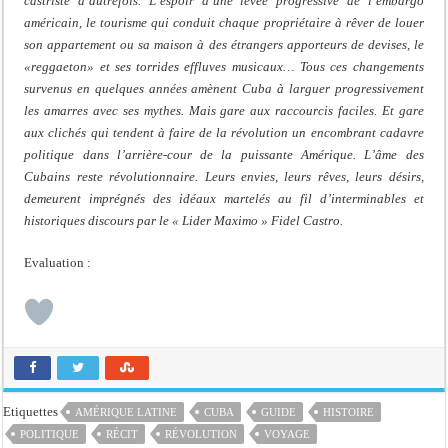
castriste d’autrefois. L’espoir d’une levée progressive de l’embargo
américain, le tourisme qui conduit chaque propriétaire à rêver de louer
son appartement ou sa maison à des étrangers apporteurs de devises, le
«reggaeton» et ses torrides effluves musicaux… Tous ces changements
survenus en quelques années amènent Cuba à larguer progressivement
les amarres avec ses mythes. Mais gare aux raccourcis faciles. Et gare
aux clichés qui tendent à faire de la révolution un encombrant cadavre
politique dans l’arrière-cour de la puissante Amérique. L’âme des
Cubains reste révolutionnaire. Leurs envies, leurs rêves, leurs désirs,
demeurent imprégnés des idéaux martelés au fil d’interminables et
historiques discours par le « Lider Maximo » Fidel Castro.
Evaluation :
Etiquettes
AMÉRIQUE LATINE
CUBA
GUIDE
HISTOIRE
POLITIQUE
RÉCIT
RÉVOLUTION
VOYAGE