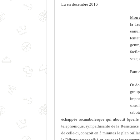
Lu en décembre 2016
Mon a
la Te
ennui
tenta
genre
facile
sexe, 
Faut c
Or do
group
impor
sous l
sabot
échappée rocambolesque qui aboutit (quelle 
téléphonique, sympathisante de la Résistance (
de celle-ci, conçoit en 5 minutes le plan brillan
le Débarquement allié en coupant les communi