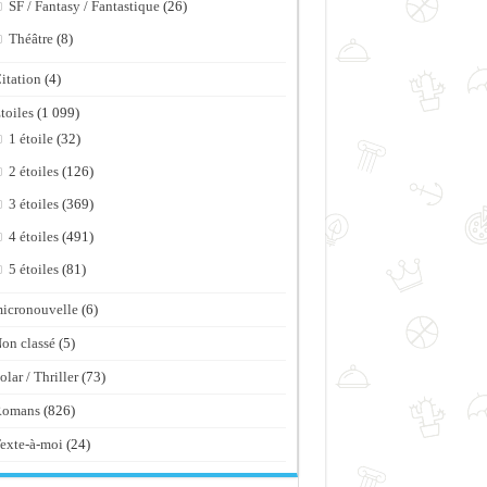
SF / Fantasy / Fantastique
(26)
Théâtre
(8)
itation
(4)
toiles
(1 099)
1 étoile
(32)
2 étoiles
(126)
3 étoiles
(369)
4 étoiles
(491)
5 étoiles
(81)
icronouvelle
(6)
on classé
(5)
olar / Thriller
(73)
Romans
(826)
exte-à-moi
(24)