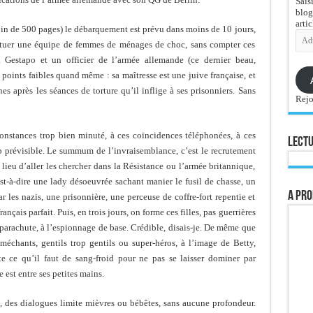
Sais
blog
artic
soin de 500 pages) le débarquement est prévu dans moins de 10 jours,
Adre
ituer une équipe de femmes de ménages de choc, sans compter ces
e-
mail
Gestapo et un officier de l’armée allemande (ce dernier beau,
s points faibles quand même : sa maîtresse est une juive française, et
es après les séances de torture qu’il inflige à ses prisonniers. Sans
Rejo
constances trop bien minuté, à ces coïncidences téléphonées, à ces
Lectu
op prévisible. Le summum de l’invraisemblance, c’est le recrutement
 lieu d’aller les chercher dans la Résistance ou l’armée britannique,
est-à-dire une lady désoeuvrée sachant manier le fusil de chasse, un
A pro
r les nazis, une prisonnière, une perceuse de coffre-fort repentie et
ais parfait. Puis, en trois jours, on forme ces filles, pas guerrières
n parachute, à l’espionnage de base. Crédible, disais-je. De même que
méchants, gentils trop gentils ou super-héros, à l’image de Betty,
uste ce qu’il faut de sang-froid pour ne pas se laisser dominer par
st entre ses petites mains.
lat, des dialogues limite mièvres ou bébêtes, sans aucune profondeur.