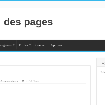
l des pages
es genres
Etoiles
Contact
A propos
e
Pop
Eti
2 commentaires
1,765 Vues