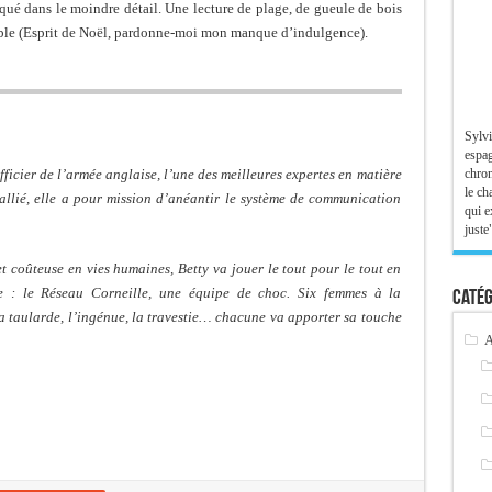
liqué dans le moindre détail. Une lecture de plage, de gueule de bois
nible (Esprit de Noël, pardonne-moi mon manque d’indulgence).
Sylvi
espag
chron
officier de l’armée anglaise, l’une des meilleures expertes en matière
le ch
llié, elle a pour mission d’anéantir le système de communication
qui e
juste"
t coûteuse en vies humaines, Betty va jouer le tout pour le tout en
e : le Réseau Corneille, une équipe de choc. Six femmes à la
Catég
la taularde, l’ingénue, la travestie… chacune va apporter sa touche
A