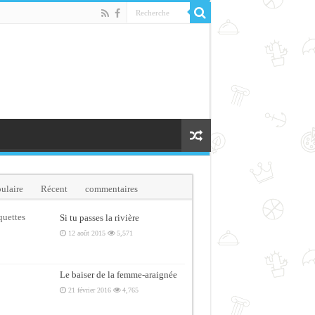
ulaire
Récent
commentaires
quettes
Si tu passes la rivière
12 août 2015
5,571
Le baiser de la femme-araignée
21 février 2016
4,765