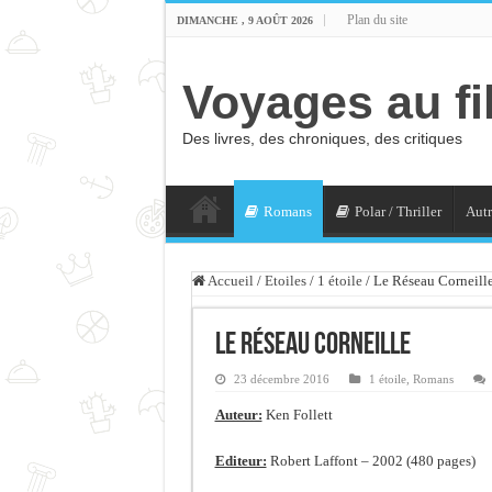
Plan du site
DIMANCHE , 9 AOÛT 2026
Voyages au fi
Des livres, des chroniques, des critiques
Romans
Polar / Thriller
Autr
Accueil
/
Etoiles
/
1 étoile
/
Le Réseau Corneill
Le Réseau Corneille
23 décembre 2016
1 étoile
,
Romans
Auteur:
Ken Follett
Editeur:
Robert Laffont – 2002 (480 pages)