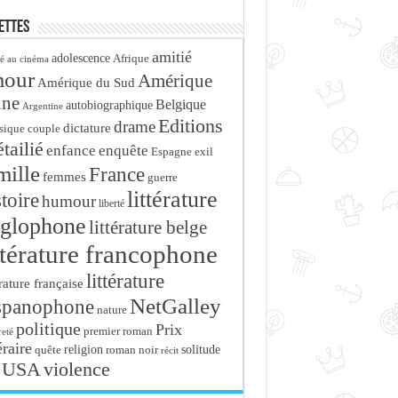
ettes
amitié
adolescence
Afrique
é au cinéma
mour
Amérique
Amérique du Sud
ine
Belgique
autobiographique
Argentine
Editions
drame
dictature
sique
couple
tailié
enfance
enquête
Espagne
exil
mille
France
femmes
guerre
littérature
stoire
humour
liberté
glophone
littérature belge
ttérature francophone
littérature
érature française
NetGalley
spanophone
nature
politique
Prix
premier roman
eté
éraire
religion
roman noir
solitude
quête
récit
USA
violence