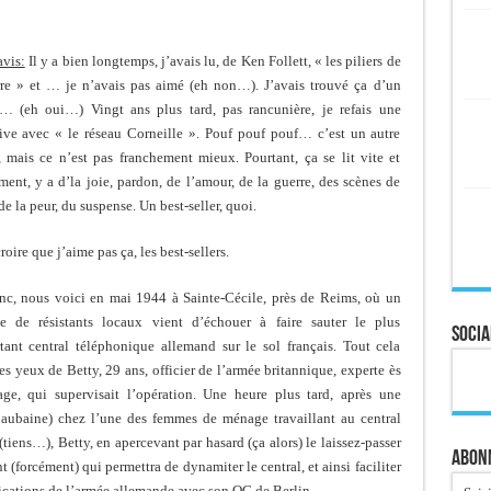
vis:
Il y a bien longtemps, j’avais lu, de Ken Follett, « les piliers de
rre » et … je n’avais pas aimé (eh non…). J’avais trouvé ça d’un
… (eh oui…) Vingt ans plus tard, pas rancunière, je refais une
tive avec « le réseau Corneille ». Pouf pouf pouf… c’est un autre
, mais ce n’est pas franchement mieux. Pourtant, ça se lit vite et
ment, y a d’la joie, pardon, de l’amour, de la guerre, des scènes de
de la peur, du suspense. Un best-seller, quoi.
roire que j’aime pas ça, les best-sellers.
nc, nous voici en mai 1944 à Sainte-Cécile, près de Reims, où un
e de résistants locaux vient d’échouer à faire sauter le plus
Socia
tant central téléphonique allemand sur le sol français. Tout cela
es yeux de Betty, 29 ans, officier de l’armée britannique, experte ès
age, qui supervisait l’opération. Une heure plus tard, après une
aubaine) chez l’une des femmes de ménage travaillant au central
tiens…), Betty, en apercevant par hasard (ça alors) le laissez-passer
Abonn
t (forcément) qui permettra de dynamiter le central, et ainsi faciliter
cations de l’armée allemande avec son QG de Berlin.