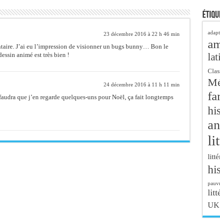
Étiqu
adapt
23 décembre 2016 à 22 h 46 min
a
aire. J’ai eu l’impression de visionner un bugs bunny… Bon le
lat
dessin animé est très bien !
Clas
Mé
24 décembre 2016 à 11 h 11 min
fa
faudra que j’en regarde quelques-uns pour Noël, ça fait longtemps
hi
an
li
litt
hi
pauvr
litt
UK