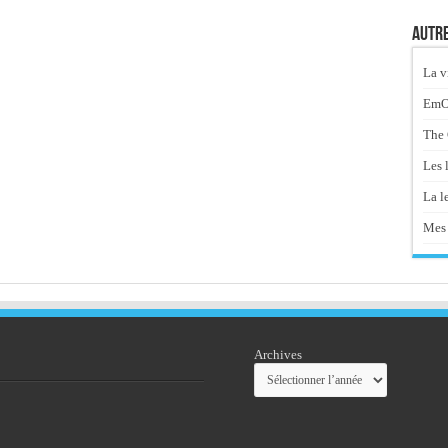
Autre
La v
EmOt
The 
Les 
La le
Mes 
Archives