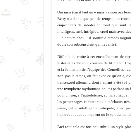
Oui mais (car il faut un « mais » sinon pas be
Betty n’a donc que peu de temps pour const
empêcheurs de saboter en rond que sont la 
intelligent, rusé, intrépide, cruel mais avec de
– le pauvre chou – il souffre d’atroces migrain
doute son subconscient qui travaille).
Difficile de croire à cet enchaînement de cir
historiettes d’amour cousues de fil blanc. Tr
et la formation de l’équipe des Corneilles : au
non, pas le temps, on fait avec ce qu’on a, c’
transsexuel allemand dont l’amant a été tué pa
une nymphette mythomane, toutes parlant un franç
pour un sou, à l’autodéfense, au tir, au saut e
les personnages caricaturaux : méchants très 
jeune, belle, intelligente, intrépide, avec j
l’amouououour au moment où le sort du monde e
Bref tout cela est fort peu subtil, un style p