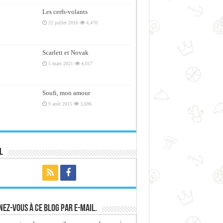
Les cerfs-volants
22 juillet 2016
4,470
Scarlett et Novak
5 mars 2021
4,017
Soufi, mon amour
9 août 2015
3,696
l
ez-vous à ce blog par e-mail.