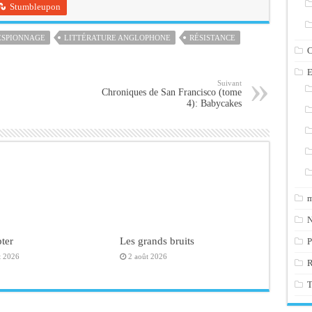
Stumbleupon
ESPIONNAGE
LITTÉRATURE ANGLOPHONE
RÉSISTANCE
C
E
Suivant
Chroniques de San Francisco (tome
4): Babycakes
m
N
ter
Les grands bruits
P
t 2026
2 août 2026
T