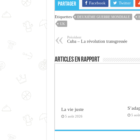
Facebook
Twitter
Partager
Etiquettes
DEUXIÈME GUERRE MONDIALE
UK
Précédent
Cuba – La révolution transgressée
Articles en rapport
S’adap
La vie juste
5 aoû
5 août 2026