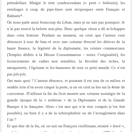
pétrodollars. Malgré le titre condescendant (« petit » bédouin), les
entubages à coup de pipe-lines sont réciproques entre Français et
Bahtaris*.
On nous parle aussi beaucoup du Liban, mais je ne sais pas pourquoi. Je
n’ai pas trouvé la belette non plus. Donc quelque chose a dû m’échapper
dans cette histoire. Pendant un moment, on croit que l’auteur veut
dénoncer à tour de bras et avec une certaine férocité les dérives de la
haute finance, la légèreté de la diplomatie, les centres commerciaux
(Temples dédiés à la Déesse Consommation – notez l’originalité), les
licenciements de cadres non rentables, la frivolité des riches, la
mesquinerie, l’égoïsme et les bassesses de tout ce petit monde. Ce n’est
pas joli-joli.
Oui mais quoi ? L’auteur dénonce, et pourtant il est issu de ce milieu et
semble loin d’en avoir claqué la porte, si on en croit sa bio sur la 4ème de
couverture. D’ailleurs la fin du livre montre une certaine nostalgie de la
grande époque de la « noblesse » de la Diplomatie et de la Grande
Banque à la française. Alors c’est moi qui n’ai rien compris (c’est fort
possible), ou bien il y a de la schizophrénie ou de l’aveuglement dans
l’air ?
Et que dire de la fin, où on suit un François vieillissant, retraité « forcé »,