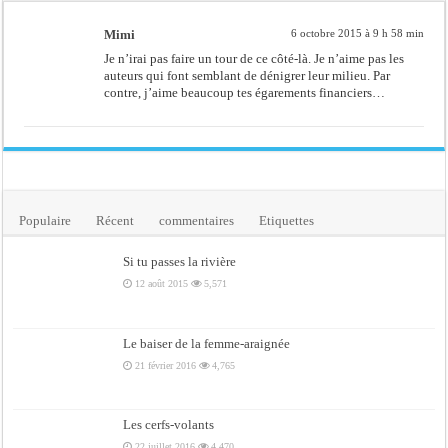
Mimi
6 octobre 2015 à 9 h 58 min
Je n’irai pas faire un tour de ce côté-là. Je n’aime pas les
auteurs qui font semblant de dénigrer leur milieu. Par
contre, j’aime beaucoup tes égarements financiers…
Populaire
Récent
commentaires
Etiquettes
Si tu passes la rivière
12 août 2015
5,571
Le baiser de la femme-araignée
21 février 2016
4,765
Les cerfs-volants
22 juillet 2016
4,470