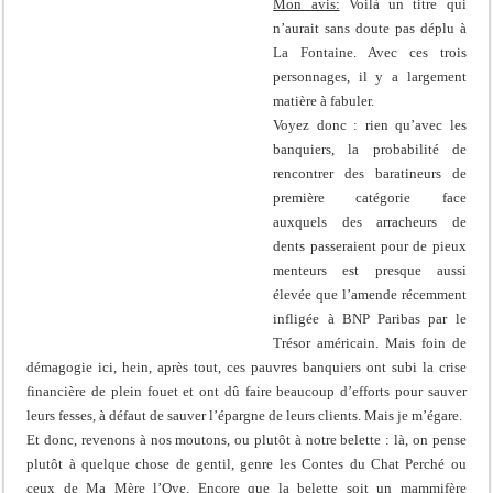
Mon avis:
Voilà un titre qui
n’aurait sans doute pas déplu à
La Fontaine. Avec ces trois
personnages, il y a largement
matière à fabuler.
Voyez donc : rien qu’avec les
banquiers, la probabilité de
rencontrer des baratineurs de
première catégorie face
auxquels des arracheurs de
dents passeraient pour de pieux
menteurs est presque aussi
élevée que l’amende récemment
infligée à BNP Paribas par le
Trésor américain. Mais foin de
démagogie ici, hein, après tout, ces pauvres banquiers ont subi la crise
financière de plein fouet et ont dû faire beaucoup d’efforts pour sauver
leurs fesses, à défaut de sauver l’épargne de leurs clients. Mais je m’égare.
Et donc, revenons à nos moutons, ou plutôt à notre belette : là, on pense
plutôt à quelque chose de gentil, genre les Contes du Chat Perché ou
ceux de Ma Mère l’Oye. Encore que la belette soit un mammifère