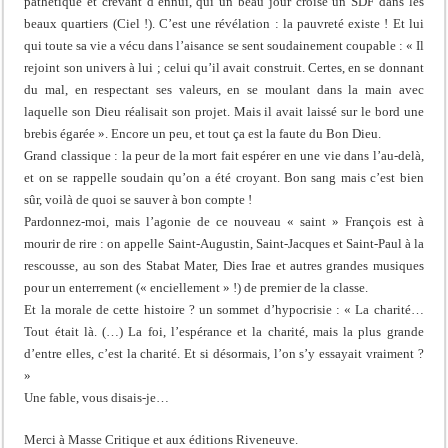
pathétique et crevant d’ennui, qui un beau jour croise un SDF dans les
beaux quartiers (Ciel !). C’est une révélation : la pauvreté existe ! Et lui
qui toute sa vie a vécu dans l’aisance se sent soudainement coupable : « Il
rejoint son univers à lui ; celui qu’il avait construit. Certes, en se donnant
du mal, en respectant ses valeurs, en se moulant dans la main avec
laquelle son Dieu réalisait son projet. Mais il avait laissé sur le bord une
brebis égarée ». Encore un peu, et tout ça est la faute du Bon Dieu.
Grand classique : la peur de la mort fait espérer en une vie dans l’au-delà,
et on se rappelle soudain qu’on a été croyant. Bon sang mais c’est bien
sûr, voilà de quoi se sauver à bon compte !
Pardonnez-moi, mais l’agonie de ce nouveau « saint » François est à
mourir de rire : on appelle Saint-Augustin, Saint-Jacques et Saint-Paul à la
rescousse, au son des Stabat Mater, Dies Irae et autres grandes musiques
pour un enterrement (« enciellement » !) de premier de la classe.
Et la morale de cette histoire ? un sommet d’hypocrisie : « La charité…
Tout était là. (…) La foi, l’espérance et la charité, mais la plus grande
d’entre elles, c’est la charité. Et si désormais, l’on s’y essayait vraiment ?
»
Une fable, vous disais-je…
Merci à Masse Critique et aux éditions Riveneuve.