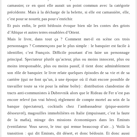
carnassier, ce en quoi elle aurait un point commun avec la catégorie
précédente. Mais à la décharge de la belette, si elle est carnassière, elle,
c’est pour se nourrir, pas pour s’enrichir.
Et puis enfin, le petit bédouin évoque bien sûr les contes des griots
d’Afrique et autres terres ensablées d’Orient.
Mais le livre, dans tout ça ? Comment met-il en scène ces trois
personnages ? Commençons par le plus simple : le banquier est facile à
identifier, c’est François. Difficile pourtant d’en faire un personnage
principal. Spectateur plutôt qu’acteur, plus ou moins innocent, plus ou
moins irresponsable, plus ou moins passif, il tient donc admirablement
son rôle de banquier. le livre relate quelques épisodes de sa vie et de sa
carrière (qui ne font qu’un, à une époque où il était encore possible de
travailler toute sa vie pour la même boîte) : distribution clandestine de
tracts anti-communistes à Dubrovnik alors que le Rideau de Fer n’est pas
encore relevé (un vrai héros), règlement de compte mortel au sein de la
banque (spectateur), cocktails chez l’ambassadeur (pique-assiette
désoeuvré), magouilles immobilières en Italie (impuissant, c’est la faute
de la mafia), mirage des missions économiques dans les Emirats
(ventilateur. Vous savez, le truc qui remue beaucoup d’air…). Voilà la
transition : qui dit Emirats, dit désert, et donc bédouin. Et donc aussi