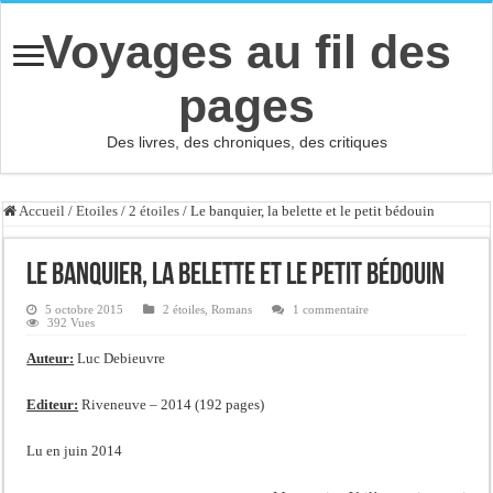
Voyages au fil des
pages
Des livres, des chroniques, des critiques
Accueil
/
Etoiles
/
2 étoiles
/
Le banquier, la belette et le petit bédouin
Le banquier, la belette et le petit bédouin
5 octobre 2015
2 étoiles
,
Romans
1 commentaire
392 Vues
Auteur:
Luc Debieuvre
Editeur:
Riveneuve – 2014 (192 pages)
Lu en juin 2014