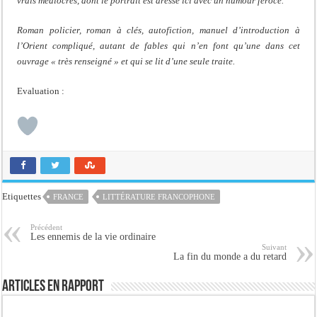
vrais médiocres, dont le portrait est dressé ici avec un humour féroce.
Roman policier, roman à clés, autofiction, manuel d’introduction à
l’Orient compliqué, autant de fables qui n’en font qu’une dans cet
ouvrage « très renseigné » et qui se lit d’une seule traite.
Evaluation :
Etiquettes
FRANCE
LITTÉRATURE FRANCOPHONE
Précédent
Les ennemis de la vie ordinaire
Suivant
La fin du monde a du retard
Articles en rapport