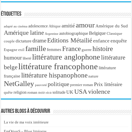
Étiquettes
amour
amitié
Amérique du Sud
adolescence
Afrique
adapté au cinéma
Amérique latine
Belgique
autobiographique
Classique
Argentine
Editions Métailié
drame
enfance
enquête
dictature
couple
famille
France
histoire
femmes
Espagne
exil
guerre
littérature anglophone
littérature
humour
liberté
littérature francophone
belge
littérature
littérature hispanophone
française
nature
NetGalley
politique
Prix littéraire
premier roman
pauvreté
USA
violence
UK
religion
roman noir
solitude
quête
récit
Autres blogs à découvrir
La vie de ma voix intérieure
EmOtionS – Blog littéraire