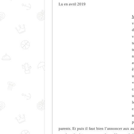
Lu en avril 2019
M
v
d
v
t
t
n
a
ê
u
«
c
u
l
c
n
p
parents. Et puis il faut bien l’annoncer aux a