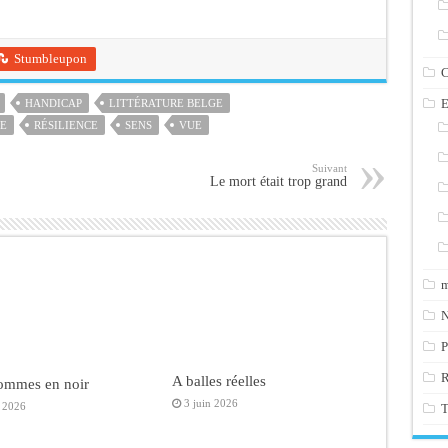
Stumbleupon
C
E
HANDICAP
LITTÉRATURE BELGE
E
RÉSILIENCE
SENS
VUE
Suivant
Le mort était trop grand
m
N
P
A balles réelles
ommes en noir
3 juin 2026
n 2026
T