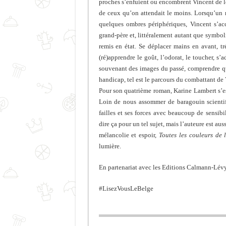
proches s’enfuient ou encombrent Vincent de le
de ceux qu’on attendait le moins. Lorsqu’un m
quelques ombres périphériques, Vincent s’a
grand-père et, littéralement autant que symboliq
remis en état. Se déplacer mains en avant, tr
(ré)apprendre le goût, l’odorat, le toucher, s’ad
souvenant des images du passé, comprendre qu’
handicap, tel est le parcours du combattant de V
Pour son quatrième roman, Karine Lambert s’e
Loin de nous assommer de baragouin scientifi
failles et ses forces avec beaucoup de sensibil
dire ça pour un tel sujet, mais l’auteure est au
mélancolie et espoir,
Toutes les couleurs de 
lumière.
En partenariat avec les Editions Calmann-Lévy
#LisezVousLeBelge