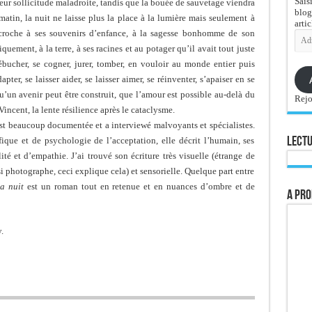
Sais
ur sollicitude maladroite, tandis que la bouée de sauvetage viendra
blog
atin, la nuit ne laisse plus la place à la lumière mais seulement à
artic
ccroche à ses souvenirs d’enfance, à la sagesse bonhomme de son
Adre
e-
uement, à la terre, à ses racines et au potager qu’il avait tout juste
mail
ébucher, se cogner, jurer, tomber, en vouloir au monde entier puis
apter, se laisser aider, se laisser aimer, se réinventer, s’apaiser en se
un avenir peut être construit, que l’amour est possible au-delà du
Rejo
incent, la lente résilience après le cataclysme.
st beaucoup documentée et a interviewé malvoyants et spécialistes.
que et de psychologie de l’acceptation, elle décrit l’humain, ses
Lectu
ité et d’empathie. J’ai trouvé son écriture très visuelle (étrange de
ssi photographe, ceci explique cela) et sensorielle. Quelque part entre
la nuit
est un roman tout en retenue et en nuances d’ombre et de
A pro
.