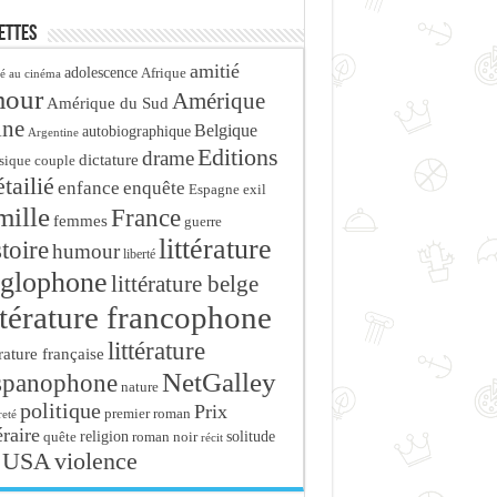
ettes
amitié
adolescence
Afrique
é au cinéma
mour
Amérique
Amérique du Sud
ine
Belgique
autobiographique
Argentine
Editions
drame
dictature
sique
couple
tailié
enfance
enquête
Espagne
exil
mille
France
femmes
guerre
littérature
stoire
humour
liberté
glophone
littérature belge
ttérature francophone
littérature
érature française
NetGalley
spanophone
nature
politique
Prix
premier roman
eté
éraire
religion
roman noir
solitude
quête
récit
USA
violence