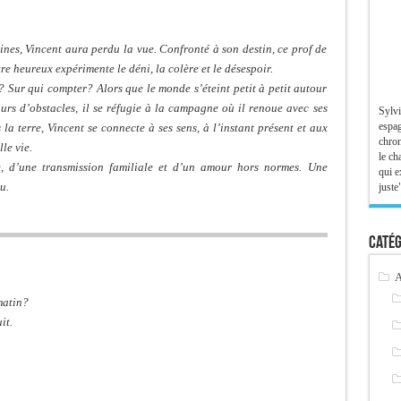
aines, Vincent aura perdu la vue. Confronté à son destin, ce prof de
re heureux expérimente le déni, la colère et le désespoir.
 Sur qui compter? Alors que le monde s’éteint petit à petit autour
urs d’obstacles, il se réfugie à la campagne où il renoue avec ses
Sylvi
espag
a terre, Vincent se connecte à ses sens, à l’instant présent et aux
chron
le vie.
le ch
ce, d’une transmission familiale et d’un amour hors normes. Une
qui e
u.
juste"
Catég
A
matin?
it.