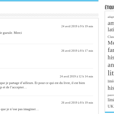
Étiqu
adapt
a
24 avril 2019 à 9 h 19 min
lat
e gueule. Merci
Clas
Mé
fa
26 avril 2019 à 8 h 17 min
hi
an
li
24 avril 2019 à 12 h 14 min
litt
e je partage d’ailleurs. Et pour ce qui est du livre, il est bien
hi
cap et de l’accepter…
pauvr
litt
26 avril 2019 à 8 h 19 min
UK
n que je n’ose pas imaginer…