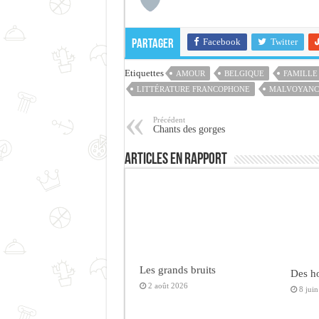
Facebook
Twitter
Partager
Etiquettes
AMOUR
BELGIQUE
FAMILLE
LITTÉRATURE FRANCOPHONE
MALVOYANC
Précédent
Chants des gorges
Articles en rapport
Les grands bruits
Des h
2 août 2026
8 jui