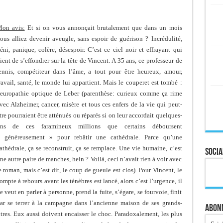
on avis:
Et si on vous annonçait brutalement que dans un mois
ous alliez devenir aveugle, sans espoir de guérison ? Incrédulité,
éni, panique, colère, désespoir. C’est ce ciel noir et effrayant qui
ient de s’effondrer sur la tête de Vincent. A 35 ans, ce professeur de
ennis, compétiteur dans l’âme, a tout pour être heureux, amour,
ravail, santé, le monde lui appartient. Mais le couperet est tombé :
europathie optique de Leber (parenthèse: curieux comme ça rime
vec Alzheimer, cancer, misère et tous ces enfers de la vie qui peut-
tre pourraient être atténués ou réparés si on leur accordait quelques-
ns de ces faramineux millions que certains déboursent
 généreusement » pour rebâtir une cathédrale. Parce qu’une
athédrale, ça se reconstruit, ça se remplace. Une vie humaine, c’est
Socia
ne autre paire de manches, hein ? Voilà, ceci n’avait rien à voir avec
e roman, mais c’est dit, le coup de gueule est clos). Pour Vincent, le
ompte à rebours avant les ténèbres est lancé, alors c’est l’urgence, il
e veut en parler à personne, prend la fuite, s’égare, se fourvoie, finit
ar se terrer à la campagne dans l’ancienne maison de ses grands-
Abonn
utres. Eux aussi doivent encaisser le choc. Paradoxalement, les plus