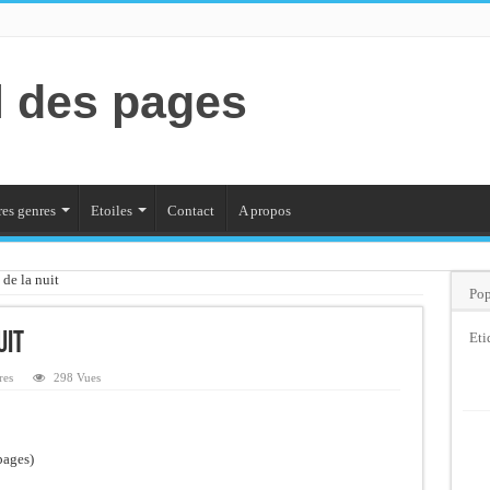
l des pages
es genres
Etoiles
Contact
A propos
 de la nuit
Pop
uit
Eti
res
298 Vues
pages)