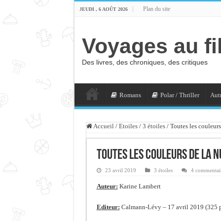
Plan du site
JEUDI , 6 AOÛT 2026
Voyages au fi
Des livres, des chroniques, des critiques
Romans
Polar / Thriller
Autr
Accueil
/
Etoiles
/
3 étoiles
/
Toutes les couleurs
Toutes les couleurs de la n
23 avril 2019
3 étoiles
4 commentai
Auteur:
Karine Lambert
Editeur:
Calmann-Lévy – 17 avril 2019 (325 