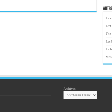
Autre
La v
EmOt
The 
Les 
La le
Mes 
Archives