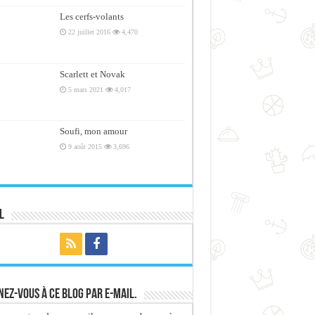
Les cerfs-volants
22 juillet 2016
4,470
Scarlett et Novak
5 mars 2021
4,017
Soufi, mon amour
9 août 2015
3,696
l
ez-vous à ce blog par e-mail.