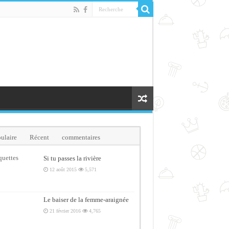
ulaire
Récent
commentaires
quettes
Si tu passes la rivière
12 août 2015
5,571
Le baiser de la femme-araignée
21 février 2016
4,765