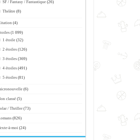
SF / Fantasy / Fantastique
(26)
Théâtre
(8)
itation
(4)
toiles
(1 099)
1 étoile
(32)
2 étoiles
(126)
3 étoiles
(369)
4 étoiles
(491)
5 étoiles
(81)
icronouvelle
(6)
on classé
(5)
olar / Thriller
(73)
Romans
(826)
exte-à-moi
(24)