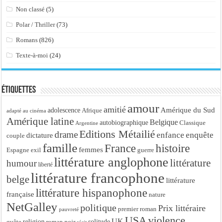
Non classé
(5)
Polar / Thriller
(73)
Romans
(826)
Texte-à-moi
(24)
Étiquettes
amour
amitié
Amérique du Sud
adolescence
Afrique
adapté au cinéma
Amérique latine
Belgique
autobiographique
Classique
Argentine
Editions Métailié
drame
enfance
enquête
dictature
couple
famille
France
histoire
femmes
Espagne
exil
guerre
littérature anglophone
littérature
humour
liberté
littérature francophone
belge
littérature
littérature hispanophone
française
nature
NetGalley
politique
Prix littéraire
premier roman
pauvreté
USA
violence
UK
religion
roman noir
solitude