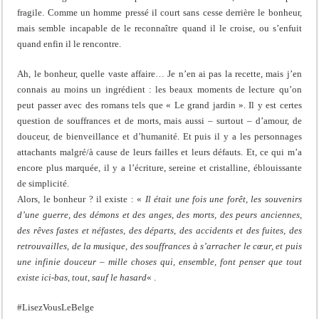
fragile. Comme un homme pressé il court sans cesse derrière le bonheur,
mais semble incapable de le reconnaître quand il le croise, ou s’enfuit
quand enfin il le rencontre.
Ah, le bonheur, quelle vaste affaire… Je n’en ai pas la recette, mais j’en
connais au moins un ingrédient : les beaux moments de lecture qu’on
peut passer avec des romans tels que « Le grand jardin ». Il y est certes
question de souffrances et de morts, mais aussi – surtout – d’amour, de
douceur, de bienveillance et d’humanité. Et puis il y a les personnages
attachants malgré/à cause de leurs failles et leurs défauts. Et, ce qui m’a
encore plus marquée, il y a l’écriture, sereine et cristalline, éblouissante
de simplicité.
Alors, le bonheur ? il existe : «
Il était une fois une forêt, les souvenirs
d’une guerre, des démons et des anges, des morts, des peurs anciennes,
des rêves fastes et néfastes, des départs, des accidents et des fuites, des
retrouvailles, de la musique, des souffrances à s’arracher le cœur, et puis
une infinie douceur – mille choses qui, ensemble, font penser que tout
existe ici-bas, tout, sauf le hasard
« .
#LisezVousLeBelge