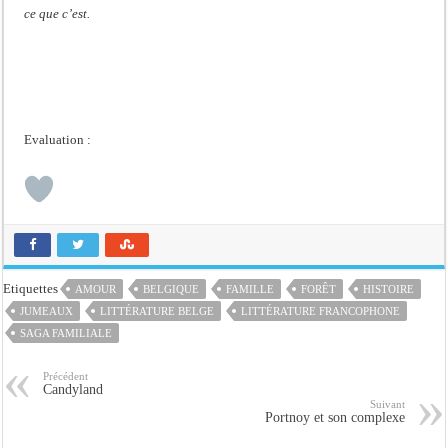
ce que c’est.
Evaluation :
Etiquettes
AMOUR
BELGIQUE
FAMILLE
FORÊT
HISTOIRE
JUMEAUX
LITTÉRATURE BELGE
LITTÉRATURE FRANCOPHONE
SAGA FAMILIALE
Précédent
Candyland
Suivant
Portnoy et son complexe