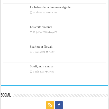
Le baiser de la femme-araignée
21 février 2016
4,765
Les cerfs-volants
22 juillet 2016
4,470
Scarlett et Novak
5 mars 2021
4,017
Soufi, mon amour
9 août 2015
3,696
Social