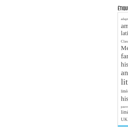
Étiqu
adapt
a
lat
Clas
Mé
fa
hi
an
li
litt
hi
pauvr
litt
UK