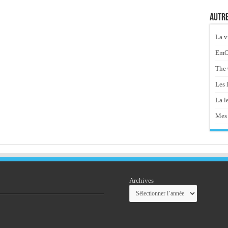
Autre
La v
EmOt
The 
Les 
La le
Mes 
Archives