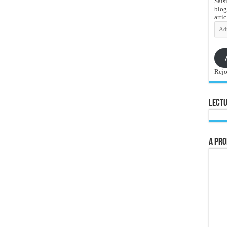
Sais
blog
artic
Adre
e-
mail
Rejo
Lectu
A pro