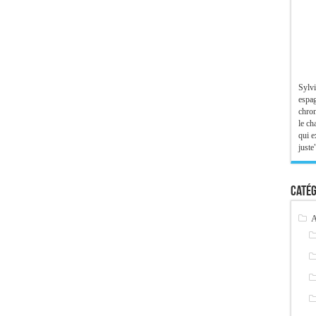
Sylvi
espag
chron
le ch
qui e
juste"
Catég
A