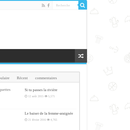
ulaire
Récent
commentaires
quettes
Si tu passes la rivière
12 août 2015
5,571
Le baiser de la femme-araignée
21 février 2016
4,765