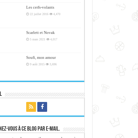
Les cerfs-volants
22 juillet 2016
4,470
Scarlett et Novak
5 mars 2021
4,017
Soufi, mon amour
9 août 2015
3,696
l
ez-vous à ce blog par e-mail.