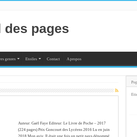
l des pages
es genres
Etoiles
Contact
A propos
Pop
Eti
Auteur: Gaël Faye Editeur: Le Livre de Poche – 2017
(224 pages) Prix Goncourt des Lycéens 2016 Lu en juin
2018 Mon avis: Il était une fois un petit pays dénommé