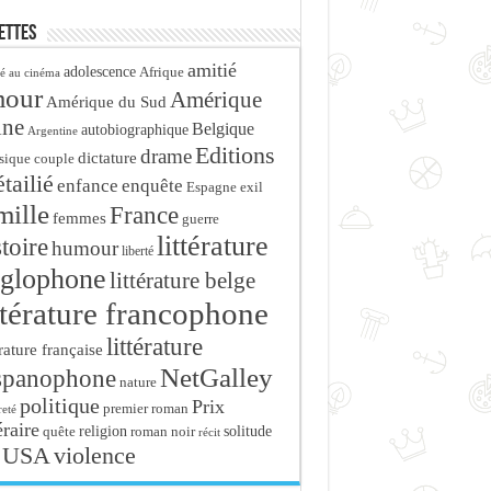
ettes
amitié
adolescence
Afrique
é au cinéma
mour
Amérique
Amérique du Sud
ine
Belgique
autobiographique
Argentine
Editions
drame
dictature
sique
couple
tailié
enfance
enquête
Espagne
exil
mille
France
femmes
guerre
littérature
stoire
humour
liberté
glophone
littérature belge
ttérature francophone
littérature
érature française
NetGalley
spanophone
nature
politique
Prix
premier roman
eté
éraire
religion
roman noir
solitude
quête
récit
USA
violence