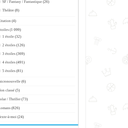
SF / Fantasy / Fantastique
(26)
Théâtre
(8)
itation
(4)
toiles
(1 099)
1 étoile
(32)
2 étoiles
(126)
3 étoiles
(369)
4 étoiles
(491)
5 étoiles
(81)
icronouvelle
(6)
on classé
(5)
olar / Thriller
(73)
Romans
(826)
exte-à-moi
(24)