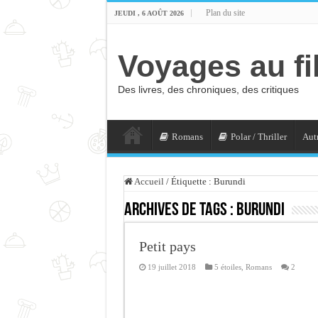
Plan du site
JEUDI , 6 AOÛT 2026
Voyages au fi
Des livres, des chroniques, des critiques
Romans
Polar / Thriller
Autr
Accueil
/
Étiquette :
Burundi
Archives de tags :
Burundi
Petit pays
19 juillet 2018
5 étoiles
,
Romans
2