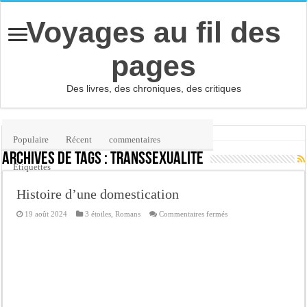
Voyages au fil des
pages
Des livres, des chroniques, des critiques
Accueil
/
Étiquette :
transsexualité
Populaire
Récent
commentaires
Archives de tags :
transsexualité
Etiquettes
Histoire d’une domestication
sur
19 août 2024
3 étoiles
,
Romans
Commentaires fermés
Histoire
d’une
domestication