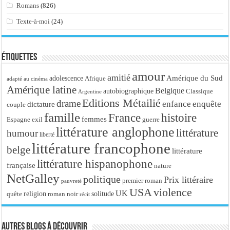
Romans
(826)
Texte-à-moi
(24)
Étiquettes
amour
amitié
Amérique du Sud
adolescence
Afrique
adapté au cinéma
Amérique latine
Belgique
autobiographique
Classique
Argentine
Editions Métailié
drame
enfance
enquête
dictature
couple
famille
France
histoire
femmes
Espagne
exil
guerre
littérature anglophone
littérature
humour
liberté
littérature francophone
belge
littérature
littérature hispanophone
française
nature
NetGalley
politique
Prix littéraire
premier roman
pauvreté
USA
violence
UK
religion
roman noir
solitude
quête
récit
Autres blogs à découvrir