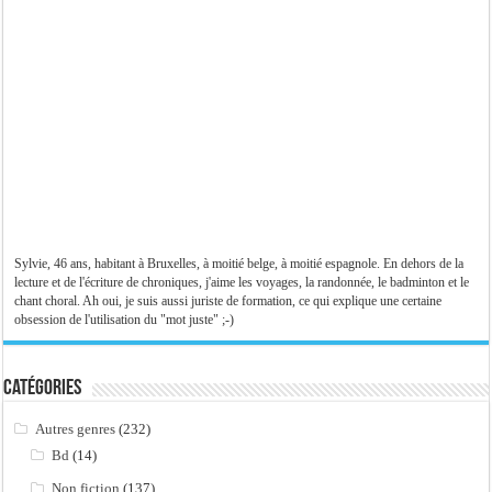
Sylvie, 46 ans, habitant à Bruxelles, à moitié belge, à moitié espagnole. En dehors de la
lecture et de l'écriture de chroniques, j'aime les voyages, la randonnée, le badminton et le
chant choral. Ah oui, je suis aussi juriste de formation, ce qui explique une certaine
obsession de l'utilisation du "mot juste" ;-)
Catégories
Autres genres
(232)
Bd
(14)
Non fiction
(137)