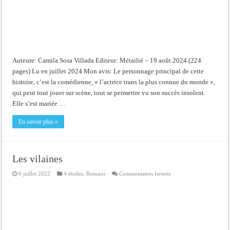
Auteure: Camila Sosa Villada Editeur: Métailié – 19 août 2024 (224
pages) Lu en juillet 2024 Mon avis: Le personnage principal de cette
histoire, c’est la comédienne, « l’actrice trans la plus connue du monde »,
qui peut tout jouer sur scène, tout se permettre vu son succès insolent.
Elle s’est mariée …
En savoir plus »
Les vilaines
sur
6 juillet 2022
4 étoiles
,
Romans
Commentaires fermés
Les
vilaines