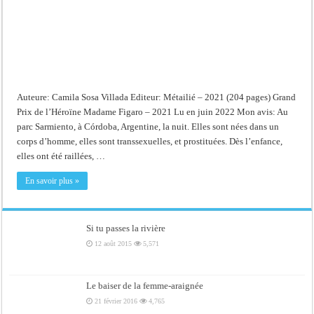
Auteure: Camila Sosa Villada Editeur: Métailié – 2021 (204 pages) Grand
Prix de l’Héroïne Madame Figaro – 2021 Lu en juin 2022 Mon avis: Au
parc Sarmiento, à Córdoba, Argentine, la nuit. Elles sont nées dans un
corps d’homme, elles sont transsexuelles, et prostituées. Dès l’enfance,
elles ont été raillées, …
En savoir plus »
Si tu passes la rivière
12 août 2015
5,571
Le baiser de la femme-araignée
21 février 2016
4,765