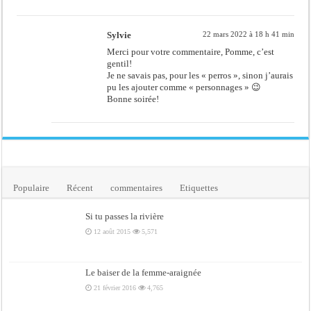
Sylvie
22 mars 2022 à 18 h 41 min
Merci pour votre commentaire, Pomme, c’est
gentil!
Je ne savais pas, pour les « perros », sinon j’aurais
pu les ajouter comme « personnages » 😉
Bonne soirée!
Populaire
Récent
commentaires
Etiquettes
Si tu passes la rivière
12 août 2015
5,571
Le baiser de la femme-araignée
21 février 2016
4,765