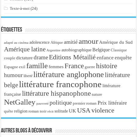
Texte-à-moi
(24)
Étiquettes
amour
amitié
Amérique du Sud
adolescence
Afrique
adapté au cinéma
Amérique latine
Belgique
autobiographique
Classique
Argentine
Editions Métailié
drame
enfance
enquête
dictature
couple
famille
France
histoire
femmes
Espagne
exil
guerre
littérature anglophone
littérature
humour
liberté
littérature francophone
belge
littérature
littérature hispanophone
française
nature
NetGalley
politique
Prix littéraire
premier roman
pauvreté
USA
violence
UK
religion
roman noir
solitude
quête
récit
Autres blogs à découvrir