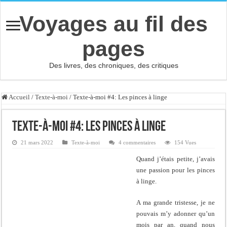
Voyages au fil des
pages
Des livres, des chroniques, des critiques
Accueil
/
Texte-à-moi
/
Texte-à-moi #4: Les pinces à linge
Texte-à-moi #4: Les pinces à linge
21 mars 2022
Texte-à-moi
4 commentaires
154 Vues
Quand j’étais petite, j’avais
une passion pour les pinces
à linge.
A ma grande tristesse, je ne
pouvais m’y adonner qu’un
mois par an, quand nous