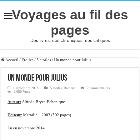
Voyages au fil des
pages
Des livres, des chroniques, des critiques
Accueil
/
Etoiles
/
5 étoiles
/
Un monde pour Julius
Un monde pour Julius
4 septembre 2015
5 étoiles
,
Romans
2 commentaires
1,080 Vues
Auteur:
Alfredo Bryce-Echenique
Editeur:
Métailié – 2003 (502 pages)
Lu en novembre 2014