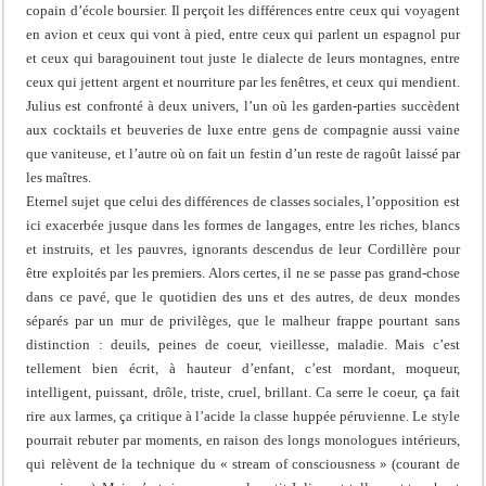
copain d’école boursier. Il perçoit les différences entre ceux qui voyagent
en avion et ceux qui vont à pied, entre ceux qui parlent un espagnol pur
et ceux qui baragouinent tout juste le dialecte de leurs montagnes, entre
ceux qui jettent argent et nourriture par les fenêtres, et ceux qui mendient.
Julius est confronté à deux univers, l’un où les garden-parties succèdent
aux cocktails et beuveries de luxe entre gens de compagnie aussi vaine
que vaniteuse, et l’autre où on fait un festin d’un reste de ragoût laissé par
les maîtres.
Eternel sujet que celui des différences de classes sociales, l’opposition est
ici exacerbée jusque dans les formes de langages, entre les riches, blancs
et instruits, et les pauvres, ignorants descendus de leur Cordillère pour
être exploités par les premiers. Alors certes, il ne se passe pas grand-chose
dans ce pavé, que le quotidien des uns et des autres, de deux mondes
séparés par un mur de privilèges, que le malheur frappe pourtant sans
distinction : deuils, peines de coeur, vieillesse, maladie. Mais c’est
tellement bien écrit, à hauteur d’enfant, c’est mordant, moqueur,
intelligent, puissant, drôle, triste, cruel, brillant. Ca serre le coeur, ça fait
rire aux larmes, ça critique à l’acide la classe huppée péruvienne. Le style
pourrait rebuter par moments, en raison des longs monologues intérieurs,
qui relèvent de la technique du « stream of consciousness » (courant de