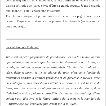
conscience). Mais c’est si savoureux, le petit Julius est tellement touchant
dans sa solitude que j’ai eu envie d’être sa grande soeur… Je me demande
quel monde il aurait choisi, une fois adulte…
J’ai été bien longue, et je pourrais encore écrire des pages, mais assez
causé… J’espère avoir réussi à vous pousser à le découvrir (en espagnol si
vous pouvez)…
Présentation par l’éditeur:
Julius est un petit garçon avec de grandes oreilles qui fait le douloureux
apprentissage du monde que les siens lui destinent. Pour Julius, ce
monde, habité par la mort de sa sœur aînée Cinthia, c’est d’abord sa
mère, délicieusement futile et adorée de tous; c’est cette famille de
richissimes hommes d’affaires péruviens et de parvenus ridicules, avec,
en contrepoint, des domestiques attentifs et dévoués. C’est la ville de
Lima, avec ses splendeurs oligarchiques et ses zones de misère, dans
l’admirable vision précise et stratifiée de l’auteur Le naufrage d’une
enfance qui découvre et la fêlure initiale de la mort et le scandale de
l’injustice sociale, débouche finalement sur la solitude.