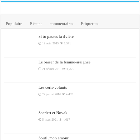
Populaire
Récent
commentaires
Etiquettes
Si tu passes la rivière
12 août 2015
5,571
Le baiser de la femme-araignée
21 février 2016
4,765
Les cerfs-volants
22 juillet 2016
4,470
Scarlett et Novak
5 mars 2021
4,017
Soufi, mon amour