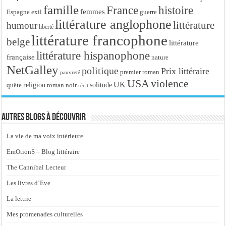
famille
France
histoire
femmes
Espagne
exil
guerre
littérature anglophone
littérature
humour
liberté
littérature francophone
belge
littérature
littérature hispanophone
française
nature
NetGalley
politique
Prix littéraire
premier roman
pauvreté
USA
violence
UK
religion
roman noir
solitude
quête
récit
Autres blogs à découvrir
La vie de ma voix intérieure
EmOtionS – Blog littéraire
The Cannibal Lecteur
Les livres d’Eve
La lettrie
Mes promenades culturelles