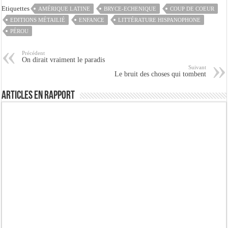
Etiquettes
AMÉRIQUE LATINE
BRYCE-ECHENIQUE
COUP DE COEUR
EDITIONS MÉTAILIÉ
ENFANCE
LITTÉRATURE HISPANOPHONE
PÉROU
Précédent
On dirait vraiment le paradis
Suivant
Le bruit des choses qui tombent
Articles en rapport