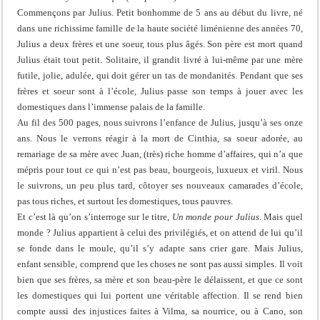
Commençons par Julius. Petit bonhomme de 5 ans au début du livre, né
dans une richissime famille de la haute société liménienne des années 70,
Julius a deux frères et une soeur, tous plus âgés. Son père est mort quand
Julius était tout petit. Solitaire, il grandit livré à lui-même par une mère
futile, jolie, adulée, qui doit gérer un tas de mondanités. Pendant que ses
frères et soeur sont à l’école, Julius passe son temps à jouer avec les
domestiques dans l’immense palais de la famille.
Au fil des 500 pages, nous suivrons l’enfance de Julius, jusqu’à ses onze
ans. Nous le verrons réagir à la mort de Cinthia, sa soeur adorée, au
remariage de sa mère avec Juan, (très) riche homme d’affaires, qui n’a que
mépris pour tout ce qui n’est pas beau, bourgeois, luxueux et viril. Nous
le suivrons, un peu plus tard, côtoyer ses nouveaux camarades d’école,
pas tous riches, et surtout les domestiques, tous pauvres.
Et c’est là qu’on s’interroge sur le titre,
Un monde pour Julius
. Mais quel
monde ? Julius appartient à celui des privilégiés, et on attend de lui qu’il
se fonde dans le moule, qu’il s’y adapte sans crier gare. Mais Julius,
enfant sensible, comprend que les choses ne sont pas aussi simples. Il voit
bien que ses frères, sa mère et son beau-père le délaissent, et que ce sont
les domestiques qui lui portent une véritable affection. Il se rend bien
compte aussi des injustices faites à Vilma, sa nourrice, ou à Cano, son