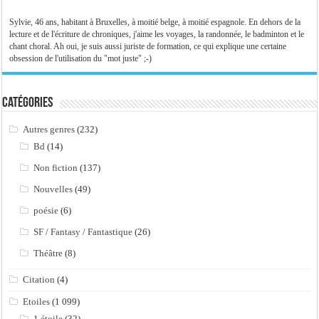
Sylvie, 46 ans, habitant à Bruxelles, à moitié belge, à moitié espagnole. En dehors de la
lecture et de l'écriture de chroniques, j'aime les voyages, la randonnée, le badminton et le
chant choral. Ah oui, je suis aussi juriste de formation, ce qui explique une certaine
obsession de l'utilisation du "mot juste" ;-)
Catégories
Autres genres
(232)
Bd
(14)
Non fiction
(137)
Nouvelles
(49)
poésie
(6)
SF / Fantasy / Fantastique
(26)
Théâtre
(8)
Citation
(4)
Etoiles
(1 099)
1 étoile
(32)