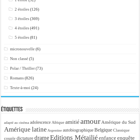
2 étoiles
(126)
3 étoiles
(369)
4 étoiles
(491)
5 étoiles
(81)
micronouvelle
(6)
Non classé
(5)
Polar / Thriller
(73)
Romans
(826)
Texte-à-moi
(24)
Étiquettes
amour
amitié
Amérique du Sud
adolescence
Afrique
adapté au cinéma
Amérique latine
Belgique
autobiographique
Classique
Argentine
Editions Métailié
drame
enfance
enquête
dictature
couple