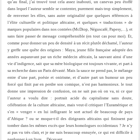
qu’au final, j’ai trouvé tout cela assez inabouti, un canevas peu étoffé
dans lequel l’auteur semble se contenter, purement mais trop simplement,
de renverser les rôles, sans autre originalité que quelques références à
l’élite culturelle et politique africaine, et quelques « traductions » de
marques populaires dans nos contrées (McDiop, Néguscafé, Papesy,…), et
sans faire passer de message compréhensible (en tout cas pour moi). Et,
comme pour donner un peu de densité à un récit plutôt décharné, l’auteur
y greffe une quête des origines : Maya, jeune fille française adoptée des
années auparavant par un riche médecin africain, la sauvant ainsi d’une
vie d’indigence, sait que sa mère biologique est toujours vivante, et part à
sa recherche dans un Paris dévasté. Mais la sauce ne prend pas, le mélange
entre d’une part, poésie et onirisme, et d’autre part un humour un peu
forcé qui finit par en perdre son comique, n’est pas harmonieux. le tout
donne une impression de confusion, on ne sait pas où on va, ni ce que
l’auteur a voulu dire : portrait acide du capitalisme sans doute,
célébration de la culture africaine, mais veut-il critiquer l’Euramérique et
s’en « venger » en lui infligeant le sort actuel de beaucoup de pays
d’Afrique ? ou se moque-t-il des dirigeants africains qui finissent par
tomber dans les mêmes excès que leurs homologues occidentaux ? Je n’y
ai pas vu très clair, et je me suis beaucoup ennuyée, ce qui est difficile à
pardonner à un livre… Décevant.