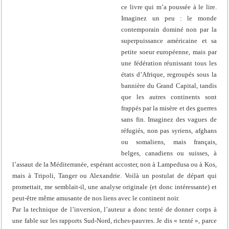
ce livre qui m’a poussée à le lire.
Imaginez un peu : le monde
contemporain dominé non par la
superpuissance américaine et sa
petite soeur européenne, mais par
une fédération réunissant tous les
états d’Afrique, regroupés sous la
bannière du Grand Capital, tandis
que les autres continents sont
frappés par la misère et des guerres
sans fin. Imaginez des vagues de
réfugiés, non pas syriens, afghans
ou somaliens, mais français,
belges, canadiens ou suisses, à
l’assaut de la Méditerranée, espérant accoster, non à Lampedusa ou à Kos,
mais à Tripoli, Tanger ou Alexandrie. Voilà un postulat de départ qui
promettait, me semblait-il, une analyse originale (et donc intéressante) et
peut-être même amusante de nos liens avec le continent noir.
Par la technique de l’inversion, l’auteur a donc tenté de donner corps à
une fable sur les rapports Sud-Nord, riches-pauvres. Je dis « tenté », parce