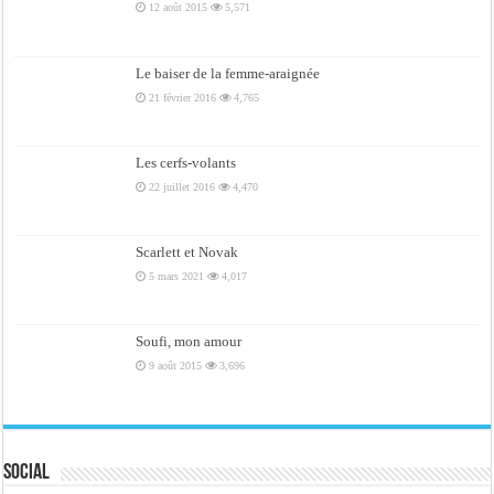
12 août 2015
5,571
Le baiser de la femme-araignée
21 février 2016
4,765
Les cerfs-volants
22 juillet 2016
4,470
Scarlett et Novak
5 mars 2021
4,017
Soufi, mon amour
9 août 2015
3,696
Social