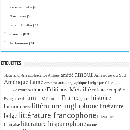
micronouvelle
(6)
Non classé
(5)
Polar / Thriller
(73)
Romans
(826)
Texte-à-moi
(24)
Étiquettes
amour
amitié
Amérique du Sud
adolescence
Afrique
adapté au cinéma
Amérique latine
Belgique
autobiographique
Classique
Argentine
Editions Métailié
drame
enfance
enquête
dictature
couple
famille
France
histoire
femmes
Espagne
exil
guerre
littérature anglophone
littérature
humour
liberté
littérature francophone
belge
littérature
littérature hispanophone
française
nature