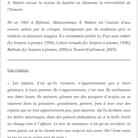
A. Waberi récuse la notion de fatalité en illustrant la réversibilité de
l’histoire.
Né en 1965 à Djibouti, Abdourahman A. Waberi est l’auteur d’une
oeuvre saluée par la critique, récompensée par de nombreux prix et
traduite en plusieurs langues. Il a notamment publié Le Pays sans ombre
(Le Serpent à plumes, 1994), Cahier nomade (Le Serpent à plumes, 1996),
Balbala (Le Serpent à plumes, 2000) et Transit (Gallimard, 2003).
Une citation:
« Les enfants, d’où qu’ils viennent, n’appartiennent pas à leurs
géniteurs, à leurs parents. Ils s’appartiennent, c’est tout. Ils enchantent
nos âmes lasses. Ils naissent, glissent sur des parquets d’acajou ou se
vautrent dans la poussière, grandissent, partent, font à leur tour des
enfants qui ne leur appartiennent pas, puis meurent. Qu’ils dorment sous
les dalles mauresques, dans des palaces dahoméens ou à la belle étoile
ne change rien à l’affaire. Le lieu de naissance n’est qu’un accident; la
vraie patrie, on se la choisit avec son corps et son coeur. On l’aime toute
sa vie ou on la quitte tout de suite ».