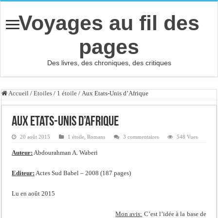
Voyages au fil des
pages
Des livres, des chroniques, des critiques
Accueil
/
Etoiles
/
1 étoile
/
Aux Etats-Unis d’Afrique
Aux Etats-Unis d’Afrique
20 août 2015
1 étoile
,
Romans
3 commentaires
548 Vues
Auteur:
Abdourahman A. Waberi
Editeur:
Actes Sud Babel – 2008 (187 pages)
Lu en août 2015
Mon avis:
C’est l’idée à la base de