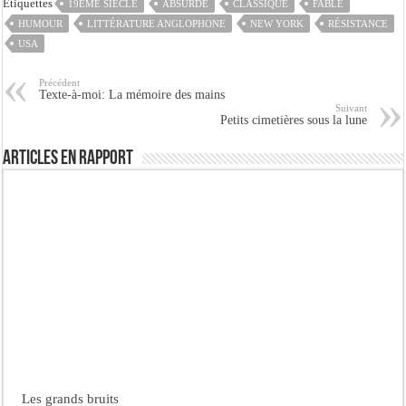
Etiquettes
19ÈME SIÈCLE
ABSURDE
CLASSIQUE
FABLE
HUMOUR
LITTÉRATURE ANGLOPHONE
NEW YORK
RÉSISTANCE
USA
Précédent
Texte-à-moi: La mémoire des mains
Suivant
Petits cimetières sous la lune
Articles en rapport
Les grands bruits