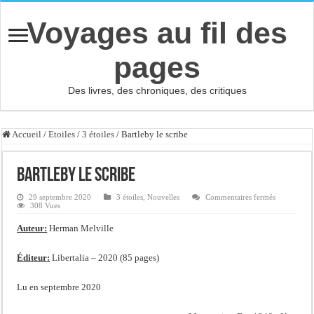
Voyages au fil des
pages
Des livres, des chroniques, des critiques
Accueil
/
Etoiles
/
3 étoiles
/
Bartleby le scribe
Bartleby le scribe
sur
29 septembre 2020
3 étoiles
,
Nouvelles
Commentaires fermés
Bartleby
308 Vues
le
scribe
Auteur:
Herman Melville
Éditeur:
Libertalia – 2020 (85 pages)
Lu en septembre 2020