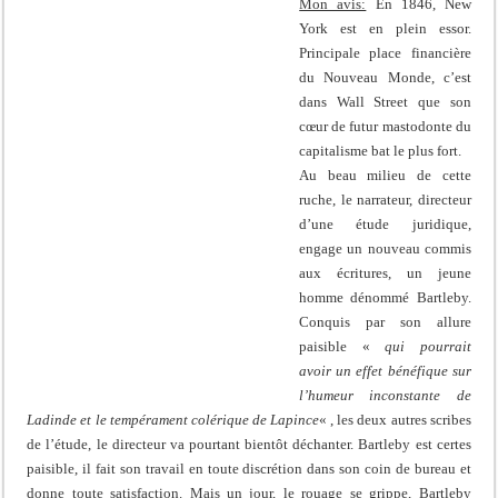
Mon avis:
En 1846, New
York est en plein essor.
Principale place financière
du Nouveau Monde, c’est
dans Wall Street que son
cœur de futur mastodonte du
capitalisme bat le plus fort.
Au beau milieu de cette
ruche, le narrateur, directeur
d’une étude juridique,
engage un nouveau commis
aux écritures, un jeune
homme dénommé Bartleby.
Conquis par son allure
paisible «
qui pourrait
avoir un effet bénéfique sur
l’humeur inconstante de
Ladinde et le tempérament colérique de Lapince
« , les deux autres scribes
de l’étude, le directeur va pourtant bientôt déchanter. Bartleby est certes
paisible, il fait son travail en toute discrétion dans son coin de bureau et
donne toute satisfaction. Mais un jour, le rouage se grippe, Bartleby