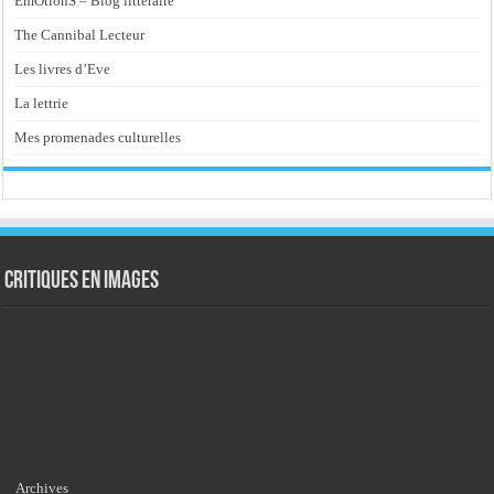
EmOtionS – Blog littéraire
The Cannibal Lecteur
Les livres d’Eve
La lettrie
Mes promenades culturelles
Critiques en images
Archives