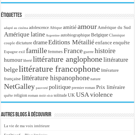
Étiquettes
amour
amitié
Amérique du Sud
adolescence
Afrique
adapté au cinéma
Amérique latine
Belgique
autobiographique
Classique
Argentine
Editions Métailié
drame
enfance
enquête
dictature
couple
famille
France
histoire
femmes
Espagne
exil
guerre
littérature anglophone
littérature
humour
liberté
littérature francophone
belge
littérature
littérature hispanophone
française
nature
NetGalley
politique
Prix littéraire
premier roman
pauvreté
USA
violence
UK
religion
roman noir
solitude
quête
récit
Autres blogs à découvrir
La vie de ma voix intérieure