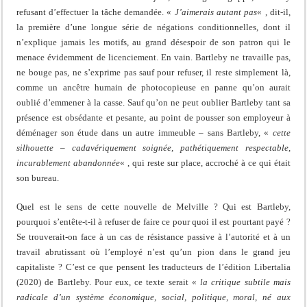
refusant d’effectuer la tâche demandée. «
J’aimerais autant pas
« , dit-il,
la première d’une longue série de négations conditionnelles, dont il
n’explique jamais les motifs, au grand désespoir de son patron qui le
menace évidemment de licenciement. En vain. Bartleby ne travaille pas,
ne bouge pas, ne s’exprime pas sauf pour refuser, il reste simplement là,
comme un ancêtre humain de photocopieuse en panne qu’on aurait
oublié d’emmener à la casse. Sauf qu’on ne peut oublier Bartleby tant sa
présence est obsédante et pesante, au point de pousser son employeur à
déménager son étude dans un autre immeuble – sans Bartleby, «
cette
silhouette – cadavériquement soignée, pathétiquement respectable,
incurablement abandonnée
« , qui reste sur place, accroché à ce qui était
son bureau.
Quel est le sens de cette nouvelle de Melville ? Qui est Bartleby,
pourquoi s’entête-t-il à refuser de faire ce pour quoi il est pourtant payé ?
Se trouverait-on face à un cas de résistance passive à l’autorité et à un
travail abrutissant où l’employé n’est qu’un pion dans le grand jeu
capitaliste ? C’est ce que pensent les traducteurs de l’édition Libertalia
(2020) de Bartleby. Pour eux, ce texte serait «
la critique subtile mais
radicale d’un système économique, social, politique, moral, né aux