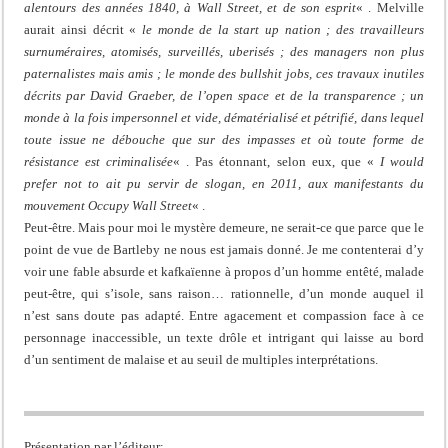
alentours des années 1840, à Wall Street, et de son esprit
« . Melville
aurait ainsi décrit «
le monde de la start up nation ; des travailleurs
surnuméraires, atomisés, surveillés, uberisés ; des managers non plus
paternalistes mais amis ; le monde des bullshit jobs, ces travaux inutiles
décrits par David Graeber, de l’open space et de la transparence ; un
monde à la fois impersonnel et vide, dématérialisé et pétrifié, dans lequel
toute issue ne débouche que sur des impasses et où toute forme de
résistance est criminalisée
« . Pas étonnant, selon eux, que «
I would
prefer not to ait pu servir de slogan, en 2011, aux manifestants du
mouvement Occupy Wall Street
« .
Peut-être. Mais pour moi le mystère demeure, ne serait-ce que parce que le
point de vue de Bartleby ne nous est jamais donné. Je me contenterai d’y
voir une fable absurde et kafkaïenne à propos d’un homme entêté, malade
peut-être, qui s’isole, sans raison… rationnelle, d’un monde auquel il
n’est sans doute pas adapté. Entre agacement et compassion face à ce
personnage inaccessible, un texte drôle et intrigant qui laisse au bord
d’un sentiment de malaise et au seuil de multiples interprétations.
Présentation par l’éditeur: