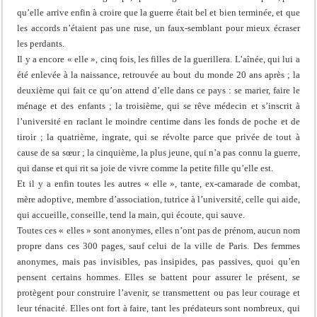
qu’elle arrive enfin à croire que la guerre était bel et bien terminée, et que
les accords n’étaient pas une ruse, un faux-semblant pour mieux écraser
les perdants.
Il y a encore « elle », cinq fois, les filles de la guerillera. L’aînée, qui lui a
été enlevée à la naissance, retrouvée au bout du monde 20 ans après ; la
deuxième qui fait ce qu’on attend d’elle dans ce pays : se marier, faire le
ménage et des enfants ; la troisième, qui se rêve médecin et s’inscrit à
l’université en raclant le moindre centime dans les fonds de poche et de
tiroir ; la quatrième, ingrate, qui se révolte parce que privée de tout à
cause de sa sœur ; la cinquième, la plus jeune, qui n’a pas connu la guerre,
qui danse et qui rit sa joie de vivre comme la petite fille qu’elle est.
Et il y a enfin toutes les autres « elle », tante, ex-camarade de combat,
mère adoptive, membre d’association, tutrice à l’université, celle qui aide,
qui accueille, conseille, tend la main, qui écoute, qui sauve.
Toutes ces « elles » sont anonymes, elles n’ont pas de prénom, aucun nom
propre dans ces 300 pages, sauf celui de la ville de Paris. Des femmes
anonymes, mais pas invisibles, pas insipides, pas passives, quoi qu’en
pensent certains hommes. Elles se battent pour assurer le présent, se
protègent pour construire l’avenir, se transmettent ou pas leur courage et
leur ténacité. Elles ont fort à faire, tant les prédateurs sont nombreux, qui