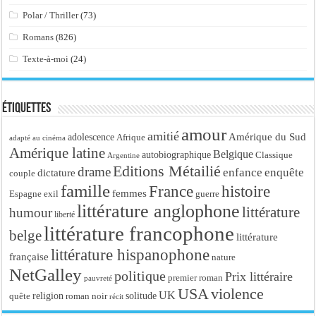
Polar / Thriller
(73)
Romans
(826)
Texte-à-moi
(24)
Étiquettes
amour
amitié
Amérique du Sud
adolescence
Afrique
adapté au cinéma
Amérique latine
Belgique
autobiographique
Classique
Argentine
Editions Métailié
drame
enfance
enquête
dictature
couple
famille
France
histoire
femmes
Espagne
exil
guerre
littérature anglophone
littérature
humour
liberté
littérature francophone
belge
littérature
littérature hispanophone
française
nature
NetGalley
politique
Prix littéraire
premier roman
pauvreté
USA
violence
UK
religion
roman noir
solitude
quête
récit