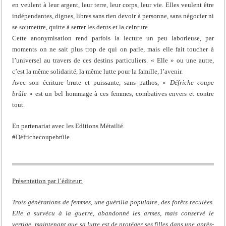
en veulent à leur argent, leur terre, leur corps, leur vie. Elles veulent être
indépendantes, dignes, libres sans rien devoir à personne, sans négocier ni
se soumettre, quitte à serrer les dents et la ceinture.
Cette anonymisation rend parfois la lecture un peu laborieuse, par
moments on ne sait plus trop de qui on parle, mais elle fait toucher à
l’universel au travers de ces destins particuliers. « Elle » ou une autre,
c’est la même solidarité, la même lutte pour la famille, l’avenir.
Avec son écriture brute et puissante, sans pathos, «
Défriche coupe
brûle
» est un bel hommage à ces femmes, combatives envers et contre
tout.
En partenariat avec les Editions Métailié.
#Défrichecoupebrûle
Présentation par l’éditeur:
Trois générations de femmes, une guérilla populaire, des forêts reculées.
Elle a survécu à la guerre, abandonné les armes, mais conservé le
vertige, maintenant que sa lutte est de protéger ses filles dans une après-