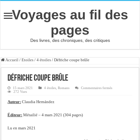
Voyages au fil des
pages
Des livres, des chroniques, des critiques
Accueil
/
Etoiles
/
4 étoiles
/
Défriche coupe brûle
Défriche coupe brûle
sur
15 mars 2021
4 étoiles
,
Romans
Commentaires fermés
Défriche
272 Vues
coupe
brûle
Auteur:
Claudia Hernández
Éditeur:
Métailié – 4 mars 2021 (304 pages)
Lu en mars 2021