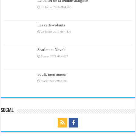
Le baiser de la femme-araignée
21 février 2016
4,765
Les cerfs-volants
22 juillet 2016
4,470
Scarlett et Novak
5 mars 2021
4,017
Soufi, mon amour
9 août 2015
3,696
Social