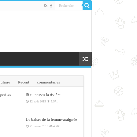
ulaire
Récent
commentaires
quettes
Si tu passes la rivière
12 août 2015
5,571
Le baiser de la femme-araignée
21 février 2016
4,765