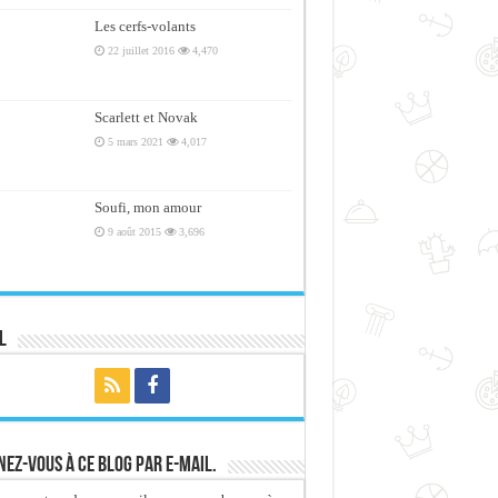
Les cerfs-volants
22 juillet 2016
4,470
Scarlett et Novak
5 mars 2021
4,017
Soufi, mon amour
9 août 2015
3,696
l
ez-vous à ce blog par e-mail.