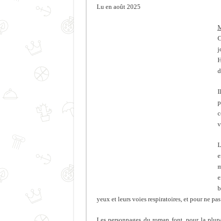
Lu en août 2025
M
C
j
H
d
I
p
c
v
L
e
m
e
b
yeux et leurs voies respiratoires, et pour ne pa
Les personnages du roman font, pour la plupart