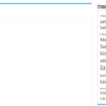
Étiqu
adapt
a
lat
Clas
Mé
fa
hi
an
li
litt
hi
pauvr
litt
UK