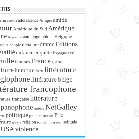
ettes
amitié
adolescence
Afrique
é au cinéma
mour
Amérique
Amérique du Sud
ine
Belgique
autobiographique
Argentine
Editions
drame
dictature
sique
couple
tailié
enfance
enquête
Espagne
exil
mille
France
femmes
guerre
littérature
stoire
humour
liberté
glophone
littérature belge
ttérature francophone
littérature
érature française
NetGalley
spanophone
nature
politique
Prix
premier roman
eté
éraire
religion
roman noir
solitude
quête
récit
USA
violence