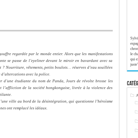
Sylvi
espag
chron
uffre regardée par le monde entier. Alors que les manifestations
le ch
qui e
nte se passe de l’eyeliner devant le miroir en bavardant avec sa
juste"
? Nourriture, vêtements, petits boulots… réserves d’eau souillées
 d’altercations avec la police.
our d’une étudiante du nom de Panda,
Jours de révolte
brosse les
Catég
 et l’affliction de la société hongkongaise, livrée à la violence des
ilante.
A
’une ville au bord de la désintégration, qui questionne l’héroïsme
nes ont remplacé les idéaux.