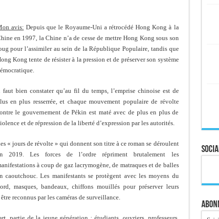
on avis:
Depuis que le Royaume-Uni a rétrocédé Hong Kong à la
hine en 1997, la Chine n’a de cesse de mettre Hong Kong sous son
oug pour l’assimiler au sein de la République Populaire, tandis que
ong Kong tente de résister à la pression et de préserver son système
émocratique.
l faut bien constater qu’au fil du temps, l’emprise chinoise est de
lus en plus resserrée, et chaque mouvement populaire de révolte
ontre le gouvernement de Pékin est maté avec de plus en plus de
iolence et de répression de la liberté d’expression par les autorités.
es « jours de révolte » qui donnent son titre à ce roman se déroulent
Socia
n 2019. Les forces de l’ordre répriment brutalement les
anifestations à coup de gaz lacrymogène, de matraques et de balles
n caoutchouc. Les manifestants se protègent avec les moyens du
ord, masques, bandeaux, chiffons mouillés pour préserver leurs
s être reconnus par les caméras de surveillance.
Abonn
, partie de la jeune génération : étudiants, ouvriers, professeurs,