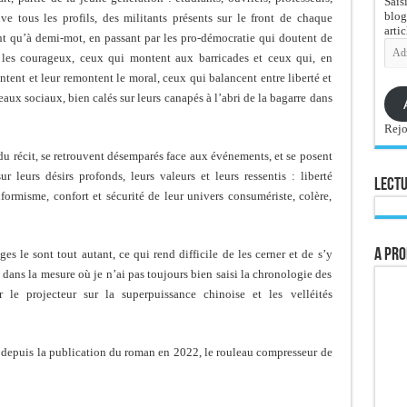
Sais
blog
uve tous les profils, des militants présents sur le front de chaque
artic
nt qu’à demi-mot, en passant par les pro-démocratie qui doutent de
Adre
hes, les courageux, ceux qui montent aux barricades et ceux qui, en
e-
mail
ntent et leur remontent le moral, ceux qui balancent entre liberté et
seaux sociaux, bien calés sur leurs canapés à l’abri de la bagarre dans
Rejo
u récit, se retrouvent désemparés face aux événements, et se posent
r leurs désirs profonds, leurs valeurs et leurs ressentis : liberté
Lectu
formisme, confort et sécurité de leur univers consumériste, colère,
A pro
s le sont tout autant, ce qui rend difficile de les cerner et de s’y
 dans la mesure où je n’ai pas toujours bien saisi la chronologie des
 le projecteur sur la superpuissance chinoise et les velléités
, depuis la publication du roman en 2022, le rouleau compresseur de