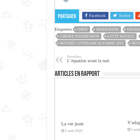
Facebook
Twitter
Partager
Etiquettes
CHINE
DÉMOCRATIE
ENGAG
LIBERTÉ D'EXPRESSION
LUTTE SOCIALE
RENTRÉE LITTÉRAIRE AUTOMNE 2025
RÉV
Précédent
L’équation avant la nuit
Articles en rapport
S’adap
La vie juste
5 aoû
5 août 2026