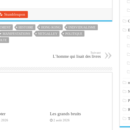
Stumbleupon
C
EMENT
HISTOIRE
HONG KONG
INDIVIDUALISME
E
MANIFESTATIONS
NETGALLEY
POLITIQUE
OLTE
Suivant
L’homme qui lisait des livres
m
N
P
ter
Les grands bruits
T
t 2026
2 août 2026