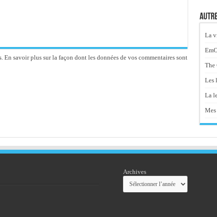
Autre
La v
EmOt
s.
En savoir plus sur la façon dont les données de vos commentaires sont
The 
Les 
La le
Mes 
Archives