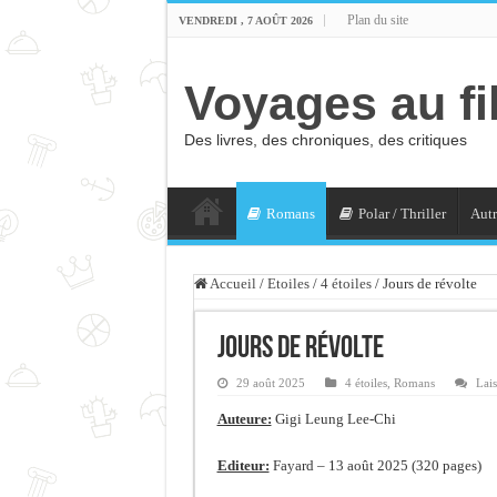
Plan du site
VENDREDI , 7 AOÛT 2026
Voyages au fi
Des livres, des chroniques, des critiques
Romans
Polar / Thriller
Autr
Accueil
/
Etoiles
/
4 étoiles
/
Jours de révolte
Jours de révolte
29 août 2025
4 étoiles
,
Romans
Lai
Auteure:
Gigi Leung Lee-Chi
Editeur:
Fayard – 13 août 2025 (320 pages)