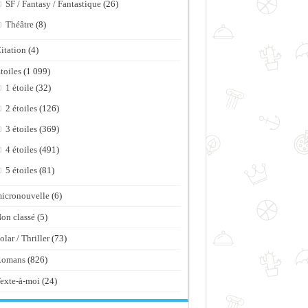
SF / Fantasy / Fantastique
(26)
Théâtre
(8)
itation
(4)
toiles
(1 099)
1 étoile
(32)
2 étoiles
(126)
3 étoiles
(369)
4 étoiles
(491)
5 étoiles
(81)
icronouvelle
(6)
on classé
(5)
olar / Thriller
(73)
Romans
(826)
exte-à-moi
(24)