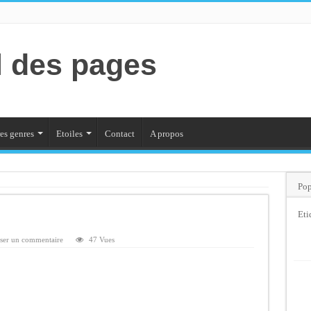
l des pages
es genres
Etoiles
Contact
A propos
Pop
Eti
sser un commentaire
47 Vues