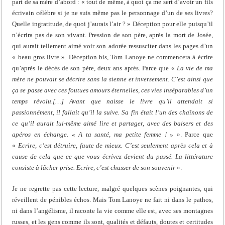
part de sa mère d’abord : « tout de même, à quoi ça me sert d’avoir un fils
écrivain célèbre si je ne suis même pas le personnage d’un de ses livres?
Quelle ingratitude, de quoi j’aurais l’air ? » Déception pour elle puisqu’il
n’écrira pas de son vivant. Pression de son père, après la mort de Josée,
qui aurait tellement aimé voir son adorée ressusciter dans les pages d’un
« beau gros livre ». Déception bis, Tom Lanoye ne commencera à écrire
qu’après le décès de son père, deux ans après. Parce que «
La vie de ma
mère ne pouvait se décrire sans la sienne et inversement. C’est ainsi que
ça se passe avec ces foutues amours éternelles, ces vies inséparables d’un
temps révolu.[…] Avant que naisse le livre qu’il attendait si
passionnément, il fallait qu’il la suive. Sa fin était l’un des chaînons de
ce qu’il aurait lui-même aimé lire et partager, avec des baisers et des
apéros en échange. « A ta santé, ma petite femme ! »
». Parce que
«
Ecrire, c’est détruire, faute de mieux. C’est seulement après cela et à
cause de cela que ce que vous écrivez devient du passé. La littérature
consiste à lâcher prise. Ecrire, c’est chasser de son souvenir
».
Je ne regrette pas cette lecture, malgré quelques scènes poignantes, qui
réveillent de pénibles échos. Mais Tom Lanoye ne fait ni dans le pathos,
ni dans l’angélisme, il raconte la vie comme elle est, avec ses montagnes
russes, et les gens comme ils sont, qualités et défauts, doutes et certitudes