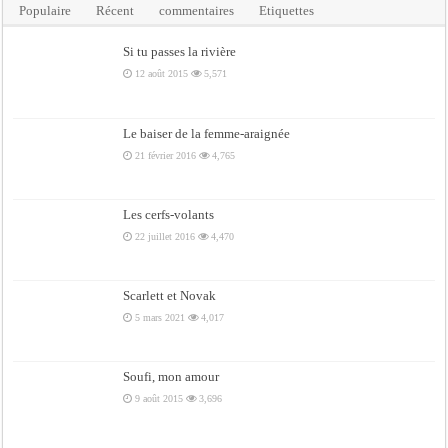
Populaire
Récent
commentaires
Etiquettes
Si tu passes la rivière
12 août 2015
5,571
Le baiser de la femme-araignée
21 février 2016
4,765
Les cerfs-volants
22 juillet 2016
4,470
Scarlett et Novak
5 mars 2021
4,017
Soufi, mon amour
9 août 2015
3,696