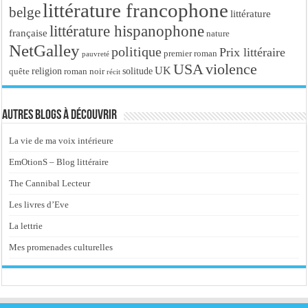
littérature francophone
belge
littérature
littérature hispanophone
française
nature
NetGalley
politique
Prix littéraire
premier roman
pauvreté
USA
violence
UK
religion
roman noir
solitude
quête
récit
Autres blogs à découvrir
La vie de ma voix intérieure
EmOtionS – Blog littéraire
The Cannibal Lecteur
Les livres d’Eve
La lettrie
Mes promenades culturelles