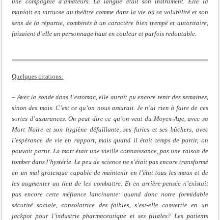
une
compagnie d’amateurs. La langue était son instrument. Elle la
maniait en virtuose au théâtre comme dans la vie où sa volubilité et son
sens de la répartie, combinés à un caractère bien trempé et autoritaire,
faisaient d’elle un personnage haut en couleur et parfois redoutable.
Quelques citations:
–
Avec la sonde dans l’estomac, elle aurait pu encore tenir des semaines,
sinon des mois. C’est ce qu’on nous assurait. Je n’ai rien à faire de ces
sortes d’assurances. On peut dire ce qu’on veut du Moyen-Age, avec sa
Mort Noire et son hygiène défaillante, ses furies et ses bûchers, avec
l’espérance de vie en rapport, mais quand il était temps de partir, on
pouvait partir. La mort était une vieille connaissance, pas une raison de
tomber dans l’hystérie. Le peu de science ne s’était pas encore transformé
en un mal grotesque capable de maintenir en l’état tous les maux et de
les augmenter au lieu de les combattre. Et en arrière-pensée n’existait
pas encore cette méfiance lancinante: quand donc notre formidable
sécurité sociale, consolatrice des faibles, s’est-elle convertie en un
jackpot pour l’industrie pharmaceutique et ses filiales? Les patients