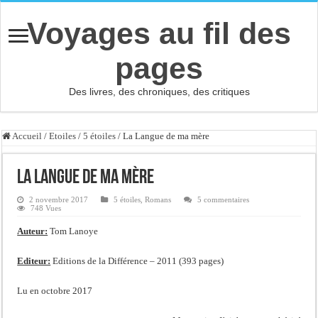
Voyages au fil des
pages
Des livres, des chroniques, des critiques
Accueil
/
Etoiles
/
5 étoiles
/
La Langue de ma mère
La Langue de ma mère
2 novembre 2017
5 étoiles
,
Romans
5 commentaires
748 Vues
Auteur:
Tom Lanoye
Editeur:
Editions de la Différence – 2011 (393 pages)
Lu en octobre 2017