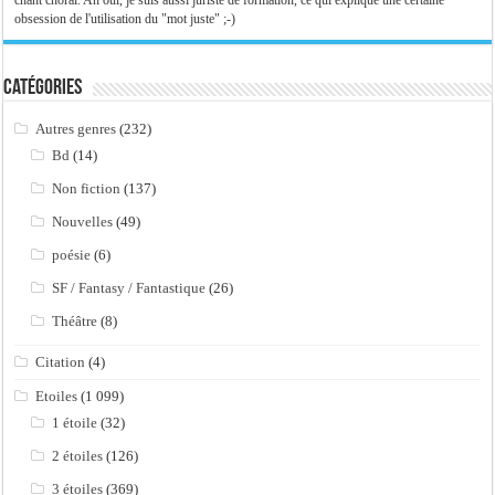
chant choral. Ah oui, je suis aussi juriste de formation, ce qui explique une certaine
obsession de l'utilisation du "mot juste" ;-)
Catégories
Autres genres
(232)
Bd
(14)
Non fiction
(137)
Nouvelles
(49)
poésie
(6)
SF / Fantasy / Fantastique
(26)
Théâtre
(8)
Citation
(4)
Etoiles
(1 099)
1 étoile
(32)
2 étoiles
(126)
3 étoiles
(369)