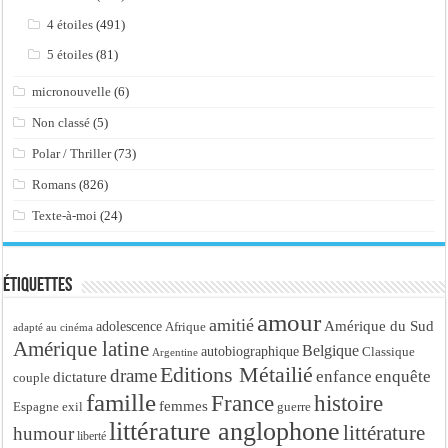
4 étoiles
(491)
5 étoiles
(81)
micronouvelle
(6)
Non classé
(5)
Polar / Thriller
(73)
Romans
(826)
Texte-à-moi
(24)
Étiquettes
amour
amitié
Amérique du Sud
adolescence
Afrique
adapté au cinéma
Amérique latine
Belgique
autobiographique
Classique
Argentine
Editions Métailié
drame
enfance
enquête
dictature
couple
famille
France
histoire
femmes
Espagne
exil
guerre
littérature anglophone
littérature
humour
liberté