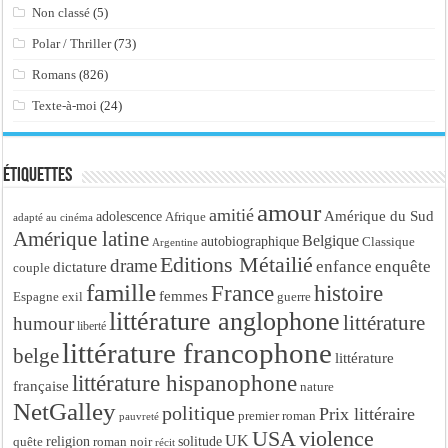
Non classé
(5)
Polar / Thriller
(73)
Romans
(826)
Texte-à-moi
(24)
Étiquettes
amour
amitié
Amérique du Sud
adolescence
Afrique
adapté au cinéma
Amérique latine
Belgique
autobiographique
Classique
Argentine
Editions Métailié
drame
enfance
enquête
dictature
couple
famille
France
histoire
femmes
Espagne
exil
guerre
littérature anglophone
littérature
humour
liberté
littérature francophone
belge
littérature
littérature hispanophone
française
nature
NetGalley
politique
Prix littéraire
premier roman
pauvreté
USA
violence
UK
religion
roman noir
solitude
quête
récit