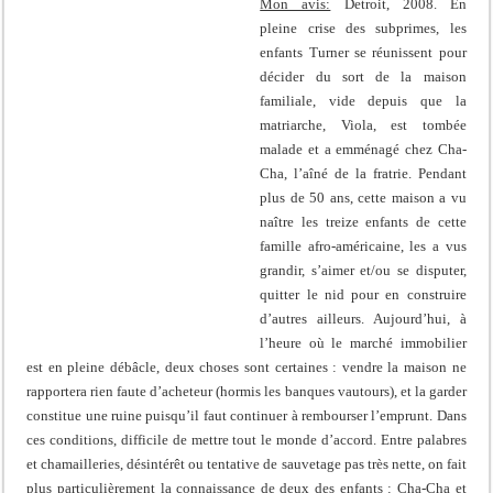
Mon avis:
Detroit, 2008. En
pleine crise des subprimes, les
enfants Turner se réunissent pour
décider du sort de la maison
familiale, vide depuis que la
matriarche, Viola, est tombée
malade et a emménagé chez Cha-
Cha, l’aîné de la fratrie. Pendant
plus de 50 ans, cette maison a vu
naître les treize enfants de cette
famille afro-américaine, les a vus
grandir, s’aimer et/ou se disputer,
quitter le nid pour en construire
d’autres ailleurs. Aujourd’hui, à
l’heure où le marché immobilier
est en pleine débâcle, deux choses sont certaines : vendre la maison ne
rapportera rien faute d’acheteur (hormis les banques vautours), et la garder
constitue une ruine puisqu’il faut continuer à rembourser l’emprunt. Dans
ces conditions, difficile de mettre tout le monde d’accord. Entre palabres
et chamailleries, désintérêt ou tentative de sauvetage pas très nette, on fait
plus particulièrement la connaissance de deux des enfants : Cha-Cha et