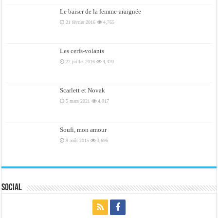
Le baiser de la femme-araignée
21 février 2016
4,765
Les cerfs-volants
22 juillet 2016
4,470
Scarlett et Novak
5 mars 2021
4,017
Soufi, mon amour
9 août 2015
3,696
Social