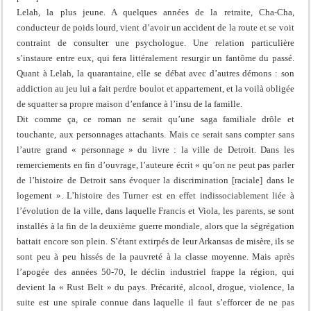
Lelah, la plus jeune. A quelques années de la retraite, Cha-Cha,
conducteur de poids lourd, vient d’avoir un accident de la route et se voit
contraint de consulter une psychologue. Une relation particulière
s’instaure entre eux, qui fera littéralement resurgir un fantôme du passé.
Quant à Lelah, la quarantaine, elle se débat avec d’autres démons : son
addiction au jeu lui a fait perdre boulot et appartement, et la voilà obligée
de squatter sa propre maison d’enfance à l’insu de la famille.
Dit comme ça, ce roman ne serait qu’une saga familiale drôle et
touchante, aux personnages attachants. Mais ce serait sans compter sans
l’autre grand « personnage » du livre : la ville de Detroit. Dans les
remerciements en fin d’ouvrage, l’auteure écrit « qu’on ne peut pas parler
de l’histoire de Detroit sans évoquer la discrimination [raciale] dans le
logement ». L’histoire des Turner est en effet indissociablement liée à
l’évolution de la ville, dans laquelle Francis et Viola, les parents, se sont
installés à la fin de la deuxième guerre mondiale, alors que la ségrégation
battait encore son plein. S’étant extirpés de leur Arkansas de misère, ils se
sont peu à peu hissés de la pauvreté à la classe moyenne. Mais après
l’apogée des années 50-70, le déclin industriel frappe la région, qui
devient la « Rust Belt » du pays. Précarité, alcool, drogue, violence, la
suite est une spirale connue dans laquelle il faut s’efforcer de ne pas