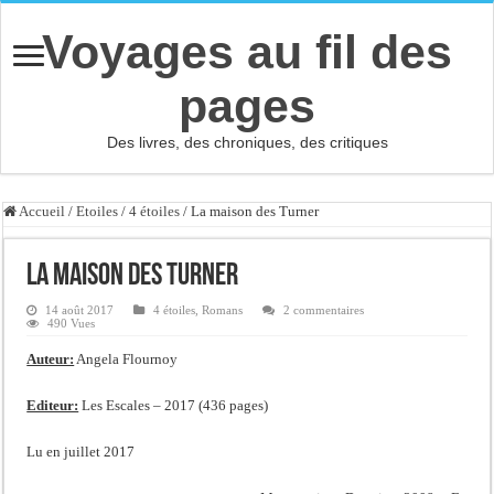
Voyages au fil des
pages
Des livres, des chroniques, des critiques
Accueil
/
Etoiles
/
4 étoiles
/
La maison des Turner
La maison des Turner
14 août 2017
4 étoiles
,
Romans
2 commentaires
490 Vues
Auteur:
Angela Flournoy
Editeur:
Les Escales – 2017 (436 pages)
Lu en juillet 2017