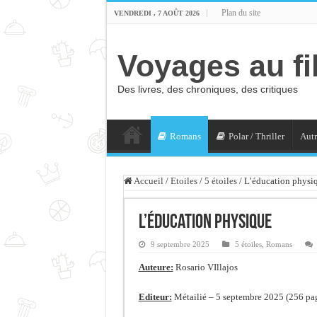
Plan du site
VENDREDI , 7 AOÛT 2026
Voyages au fi
Des livres, des chroniques, des critiques
Romans
Polar / Thriller
Autr
Accueil
/
Etoiles
/
5 étoiles
/
L’éducation physi
L’éducation physique
9 septembre 2025
5 étoiles
,
Romans
Auteure:
Rosario VIllajos
Editeur:
Métailié – 5 septembre 2025 (256 pa