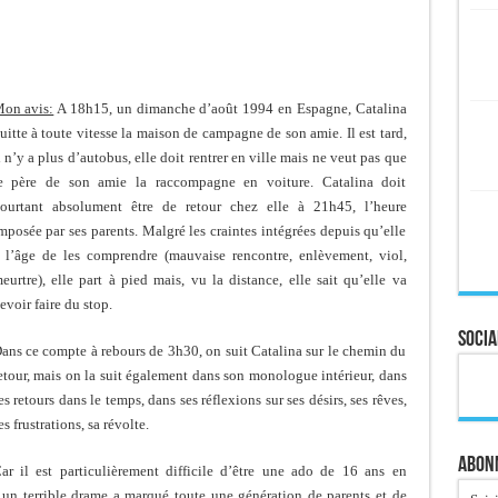
on avis:
A 18h15, un dimanche d’août 1994 en Espagne, Catalina
uitte à toute vitesse la maison de campagne de son amie. Il est tard,
l n’y a plus d’autobus, elle doit rentrer en ville mais ne veut pas que
e père de son amie la raccompagne en voiture. Catalina doit
ourtant absolument être de retour chez elle à 21h45, l’heure
mposée par ses parents. Malgré les craintes intégrées depuis qu’elle
 l’âge de les comprendre (mauvaise rencontre, enlèvement, viol,
eurtre), elle part à pied mais, vu la distance, elle sait qu’elle va
evoir faire du stop.
Socia
ans ce compte à rebours de 3h30, on suit Catalina sur le chemin du
etour, mais on la suit également dans son monologue intérieur, dans
es retours dans le temps, dans ses réflexions sur ses désirs, ses rêves,
es frustrations, sa révolte.
Abonn
ar il est particulièrement difficile d’être une ado de 16 ans en
un terrible drame a marqué toute une génération de parents et de