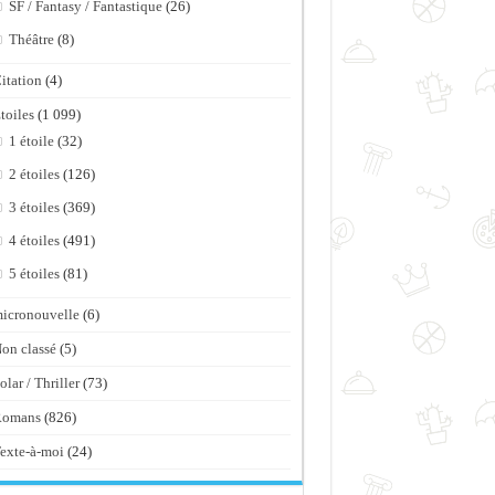
SF / Fantasy / Fantastique
(26)
Théâtre
(8)
itation
(4)
toiles
(1 099)
1 étoile
(32)
2 étoiles
(126)
3 étoiles
(369)
4 étoiles
(491)
5 étoiles
(81)
icronouvelle
(6)
on classé
(5)
olar / Thriller
(73)
Romans
(826)
exte-à-moi
(24)