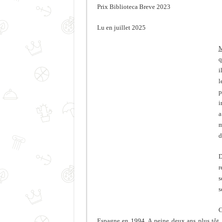
Prix Biblioteca Breve 2023
Lu en juillet 2025
M
q
i
l
p
i
a
m
d
D
r
s
s
C
Espagne en 1994. A peine deux ans plus tôt, 