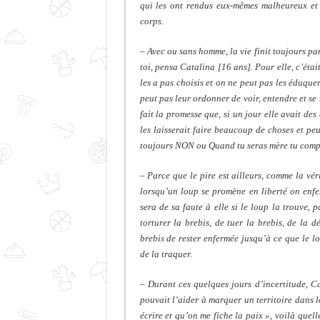
qui les ont rendus eux-mêmes malheureux et
corps.
– Avec ou sans homme, la vie finit toujours pa
toi, pensa Catalina [16 ans]. Pour elle, c’éta
les a pas choisis et on ne peut pas les éduque
peut pas leur ordonner de voir, entendre et se ta
fait la promesse que, si un jour elle avait des
les laisserait faire beaucoup de choses et peu
toujours NON ou Quand tu seras mère tu compr
– Parce que le pire est ailleurs, comme la vér
lorsqu’un loup se promène en liberté on enfer
sera de sa faute à elle si le loup la trouve, 
torturer la brebis, de tuer la brebis, de la 
brebis de rester enfermée jusqu’à ce que le l
de la traquer.
– Durant ces quelques jours d’incertitude, C
pouvait l’aider à marquer un territoire dans l
écrire et qu’on me fiche la paix », voilà quell