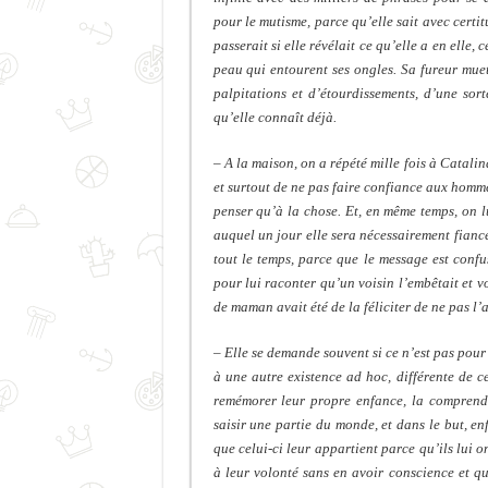
pour le mutisme, parce qu’elle sait avec certit
passerait si elle révélait ce qu’elle a en elle, 
peau qui entourent ses ongles. Sa fureur muet
palpitations et d’étourdissements, d’une sor
qu’elle connaît déjà.
– A la maison, on a répété mille fois à Catali
et surtout de ne pas faire confiance aux homme
penser qu’à la chose. Et, en même temps, on l
auquel un jour elle sera nécessairement fianc
tout le temps, parce que le message est confu
pour lui raconter qu’un voisin l’embêtait et v
de maman avait été de la féliciter de ne pas l’a
– Elle se demande souvent si ce n’est pas pour
à une autre existence ad hoc, différente de ce
remémorer leur propre enfance, la comprendr
saisir une partie du monde,
et dans le but, e
que celui-ci leur appartient parce qu’ils lui o
à leur volonté sans en avoir conscience et qu