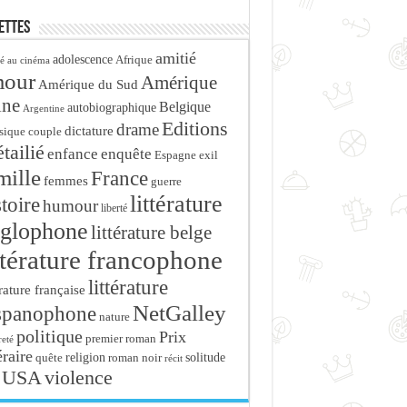
ettes
amitié
adolescence
Afrique
é au cinéma
mour
Amérique
Amérique du Sud
ine
Belgique
autobiographique
Argentine
Editions
drame
dictature
sique
couple
tailié
enfance
enquête
Espagne
exil
mille
France
femmes
guerre
littérature
stoire
humour
liberté
glophone
littérature belge
ttérature francophone
littérature
érature française
NetGalley
spanophone
nature
politique
Prix
premier roman
eté
éraire
religion
roman noir
solitude
quête
récit
USA
violence