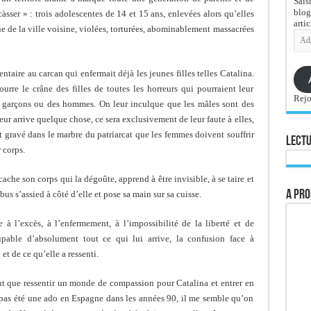
Sais
blog
lcàsser » : trois adolescentes de 14 et 15 ans, enlevées alors qu’elles
artic
ue de la ville voisine, violées, torturées, abominablement massacrées
Adre
e-
mail
taire au carcan qui enfermait déjà les jeunes filles telles Catalina.
rre le crâne des filles de toutes les horreurs qui pourraient leur
Rejo
des garçons ou des hommes. On leur inculque que les mâles sont des
leur arrive quelque chose, ce sera exclusivement de leur faute à elles,
st gravé dans le marbre du patriarcat que les femmes doivent souffrir
Lectu
 corps.
cache son corps qui la dégoûte, apprend à être invisible, à se taire et
A pro
us s’assied à côté d’elle et pose sa main sur sa cuisse.
 à l’excès, à l’enfermement, à l’impossibilité de la liberté et de
upable d’absolument tout ce qui lui arrive, la confusion face à
et de ce qu’elle a ressenti.
eut que ressentir un monde de compassion pour Catalina et entrer en
 pas été une ado en Espagne dans les années 90, il me semble qu’on