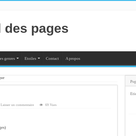
l des pages
es genres
Etoiles
Contact
A propos
que
Pop
Eti
Laisser un commentaire
69 Vues
ges)