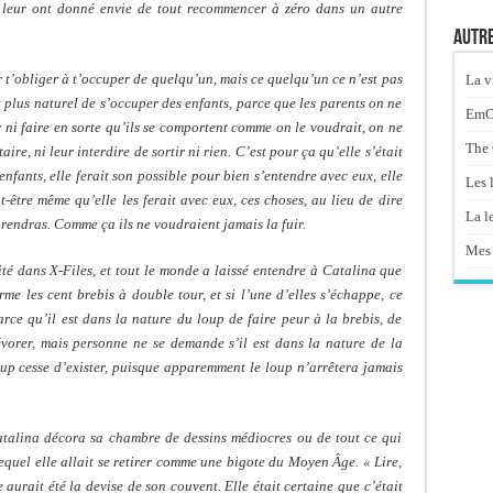
 leur ont donné envie de tout recommencer à zéro dans un autre
Autre
r t’obliger à t’occuper de quelqu’un, mais ce quelqu’un ce n’est pas
La v
it plus naturel de s’occuper des enfants, parce que les parents on ne
EmOt
r ni faire en sorte qu’ils se comportent comme on le voudrait, on ne
The 
ire, ni leur interdire de sortir ni rien. C’est pour ça qu’elle s’était
 enfants, elle ferait son possible pour bien s’entendre avec eux, elle
Les 
t-être même qu’elle les ferait avec eux, ces choses, au lieu de dire
La le
endras. Comme ça ils ne voudraient jamais la fuir.
Mes 
ité dans X-Files, et tout le monde a laissé entendre à Catalina que
me les cent brebis à double tour, et si l’une d’elles s’échappe, ce
parce qu’il est dans la nature du loup de faire peur à la brebis, de
dévorer, mais personne ne se demande s’il est dans la nature de la
oup cesse d’exister, puisque apparemment le loup n’arrêtera jamais
atalina décora sa chambre de dessins médiocres ou de tout ce qui
equel elle allait se retirer comme une bigote du Moyen Âge. « Lire,
e aurait été la devise de son couvent. Elle était certaine que c’était