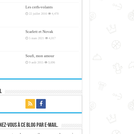
Les cerfs-volants
22 juillet 2016
4,470
Scarlett et Novak
5 mars 2021
4,017
Soufi, mon amour
9 août 2015
3,696
l
ez-vous à ce blog par e-mail.