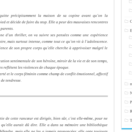
 quitte précipitamment la maison de sa copine avant qu’on la
C
pied et décide de faire du stop. Elle a peur des mauvaises rencontres
 parents.
E
ne d’un thriller, on va suivre ses pensées comme une expérience
oire, mais surtout intense, comme tout ce qu’on vit à l’adolescence.
cience de son propre corps qu’elle cherche à apprivoiser malgré le
cation sentimentale de son héroïne, miroir de la vie et de son temps,
s reflètent les violences de chaque époque.
berté et le corps féminin comme champ de conflit émotionnel, affectif
 de tendresse.
m
N
P
ie de cette rancœur est dirigée, bien sûr, c’est elle-même, pour ne
T
 qu’elle aurait dû dire. Elle a dans sa mémoire une bibliothèque
défendre, mais elle ne les a jamais prononcées: elle opte toujours