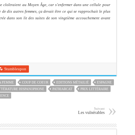
 se cloîtraient au Moyen Âge, car s’enfermer dans une cellule pour
de dix autres femmes, ça devait être ce qui se rapprochait le plus
trée dans son lit des suites de son vingtième accouchement avant
Stumbleupon
A FEMME
COUP DE COEUR
EDITIONS MÉTAILIÉ
ESPAGNE
TTÉRATURE HISPANOPHONE
PATRIARCAT
PRIX LITTÉRAIRE
LENCE
Suivant
Les vulnérables