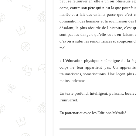
peut se retrouver en elle à un ou plusieurs ég
corps, contre son père qui n’est là que pour fai
mariée et a fait des enfants parce que c’est c
domination des hommes et la soumission des fem
désolant, le plus absurde de l’histoire, c’est 
sont pas les dangers qu’elle court en faisant 
d’avoir à subir les remontrances et soupçons d
mal.
« L’éducation physique » témoigne de la faç
corps ne leur appartient pas. Un apprentis
traumatismes, somatisations. Une leçon plus 
moins indemne.
Un texte profond, intelligent, puissant, boulev
l’universel.
En partenariat avec les Editions Métailié.