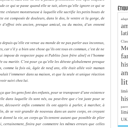
ude ce qui se passe quand elle se tait, alors qu’elle ignore ce qui se
Étiqu
cette créature monstrueuse à laquelle elle sacrifie les petits bouts de
te est composée de douleurs, dans le dos, le ventre et la gorge, de
adapt
a
te d’effroi très ancien, presque amical, ou du moins, d’un ennemi
lat
Clas
na depuis qu’elle est venue au monde de ne pas parler aux inconnus,
Mé
s, car s’il y a bien une chose qu’ils ont tous en commun, c’est de ne
fa
ui impose de respecter papa et Pablito [son frère aîné] et l’homme
ée ou mariée. C’est pour ça qu’elle les déteste globalement presque
hi
s, comme la fois où, âgée de neuf ans, elle était allée voir maman
an
oulait l’emmener dans sa maison, et que la seule et unique réaction
li
voir suivi chez lui.
litt
 ça que les gens font des enfants, pour se transposer d’une existence
hi
lle dans laquelle ils sont nés, ou peut-être que c’est juste pour se
e, découvrir enfin comment ils ont appris à parler, à marcher, à
pauvr
litt
nfin, de se voir grandir de nouveau dans un autre corps, en croyant
nt donné la vie, un corps qu’ils tentent autant que possible de plier
UK
i, certainement, finira par commettre les mêmes erreurs que celles