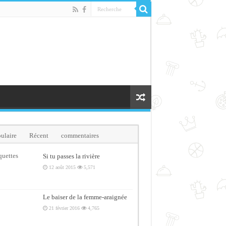
ulaire
Récent
commentaires
quettes
Si tu passes la rivière
12 août 2015
5,571
Le baiser de la femme-araignée
21 février 2016
4,765