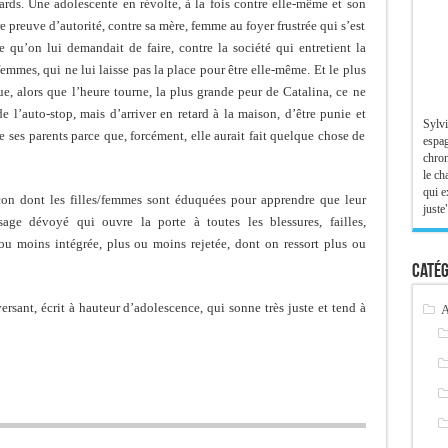
ards. Une adolescente en révolte, à la fois contre elle-même et son
re preuve d’autorité, contre sa mère, femme au foyer frustrée qui s’est
e qu’on lui demandait de faire, contre la société qui entretient la
mes, qui ne lui laisse pas la place pour être elle-même. Et le plus
que, alors que l’heure tourne, la plus grande peur de Catalina, ce ne
de l’auto-stop, mais d’arriver en retard à la maison, d’être punie et
Sylvi
e ses parents parce que, forcément, elle aurait fait quelque chose de
espag
chron
le ch
qui e
on dont les filles/femmes sont éduquées pour apprendre que leur
juste"
sage dévoyé qui ouvre la porte à toutes les blessures, failles,
ou moins intégrée, plus ou moins rejetée, dont on ressort plus ou
Catég
ersant, écrit à hauteur d’adolescence, qui sonne très juste et tend à
A