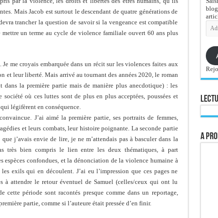
Sais
is par la violence, les droits et libertés des êtres humains, qu’ils
blog
ntes. Mais Jacob est surtout le descendant de quatre générations de
artic
devra trancher la question de savoir si la vengeance est compatible
Adre
e-
e mettre un terme au cycle de violence familiale ouvert 60 ans plus
mail
Je me croyais embarquée dans un récit sur les violences faites aux
Rejo
n et leur liberté. Mais arrivé au tournant des années 2020, le roman
nt dans la première partie mais de manière plus anecdotique) : les
 société où ces luttes sont de plus en plus acceptées, poussées et
Lectu
 qui légifèrent en conséquence.
nvaincue. J’ai aimé la première partie, ses portraits de femmes,
tragédies et leurs combats, leur histoire poignante. La seconde partie
A pro
e que j’avais envie de lire, je ne m’attendais pas à basculer dans la
pas très bien compris le lien entre les deux thématiques, à part
es espèces confondues, et la dénonciation de la violence humaine à
 les exils qui en découlent. J’ai eu l’impression que ces pages ne
s à attendre le retour éventuel de Samuel (celles/ceux qui ont lu
 de cette période sont racontés presque comme dans un reportage,
première partie, comme si l’auteure était pressée d’en finir.