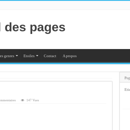
l des pages
es genres
Etoiles
Contact
A propos
Pop
Eti
ommentaires
147 Vues