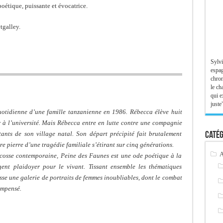
poétique, puissante et évocatrice.
tgalley.
Sylvi
espag
chron
le ch
qui e
juste"
otidienne d’une famille tanzanienne en 1986. Rébecca élève huit
er à l’université. Mais Rébecca entre en lutte contre une compagnie
itants de son village natal. Son départ précipité fait brutalement
Catég
e pierre d’une tragédie familiale s’étirant sur cinq générations.
A
Écosse contemporaine, Peine des Faunes est une ode poétique à la
gent plaidoyer pour le vivant. Tissant ensemble les thématiques
sse une galerie de portraits de femmes inoubliables, dont le combat
compensé.