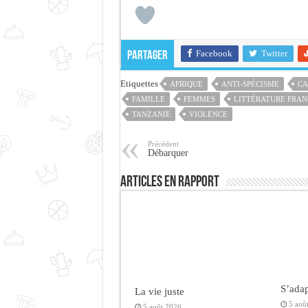
Facebook
Twitter
Partager
Etiquettes
AFRIQUE
ANTI-SPÉCISME
CA
FAMILLE
FEMMES
LITTÉRATURE FRA
TANZANIE
VIOLENCE
Précédent
Débarquer
Articles en rapport
S’adap
La vie juste
5 aoû
5 août 2026