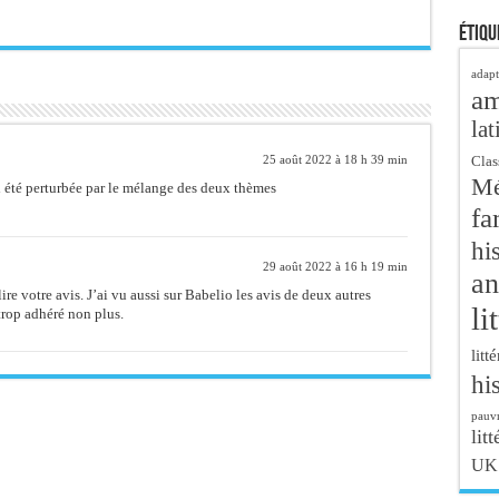
Étiqu
adapt
a
lat
Clas
25 août 2022 à 18 h 39 min
Mé
si été perturbée par le mélange des deux thèmes
fa
hi
29 août 2022 à 16 h 19 min
an
lire votre avis. J’ai vu aussi sur Babelio les avis de deux autres
li
trop adhéré non plus.
litt
hi
pauvr
litt
UK