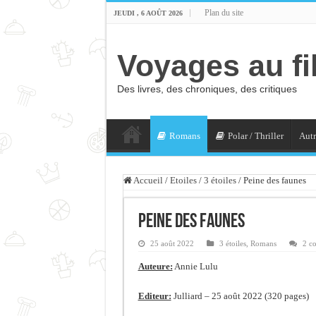
Plan du site
JEUDI , 6 AOÛT 2026
Voyages au fi
Des livres, des chroniques, des critiques
Romans
Polar / Thriller
Autr
Accueil
/
Etoiles
/
3 étoiles
/
Peine des faunes
Peine des faunes
25 août 2022
3 étoiles
,
Romans
2 c
Auteure:
Annie Lulu
Editeur:
Julliard – 25 août 2022 (320 pages)