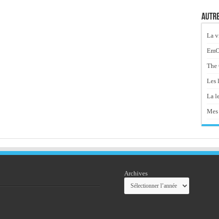
Autre
La v
EmOt
The 
Les 
La le
Mes 
Archives