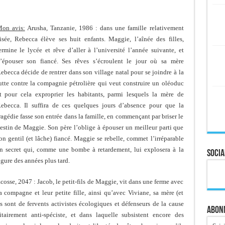
on avis:
Arusha, Tanzanie, 1986 : dans une famille relativement
isée, Rebecca élève ses huit enfants. Maggie, l’aînée des filles,
ermine le lycée et rêve d’aller à l’université l’année suivante, et
’épouser son fiancé. Ses rêves s’écroulent le jour où sa mère
ebecca décide de rentrer dans son village natal pour se joindre à la
utte contre la compagnie pétrolière qui veut construire un oléoduc
t pour cela exproprier les habitants, parmi lesquels la mère de
ebecca. Il suffira de ces quelques jours d’absence pour que la
ragédie fasse son entrée dans la famille, en commençant par briser le
estin de Maggie. Son père l’oblige à épouser un meilleur parti que
on gentil (et lâche) fiancé. Maggie se rebelle, commet l’irréparable
n secret qui, comme une bombe à retardement, lui explosera à la
Socia
igure des années plus tard.
cosse, 2047 : Jacob, le petit-fils de Maggie, vit dans une ferme avec
a compagne et leur petite fille, ainsi qu’avec Viviane, sa mère (et
s sont de fervents activistes écologiques et défenseurs de la cause
Abonn
tairement anti-spéciste, et dans laquelle subsistent encore des