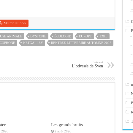
C
Stumbleupon
E
USE ANIMALE
DYSTOPIE
ÉCOLOGIE
EUROPE
EXIL
NCOPHONE
NETGALLEY
RENTRÉE LITTÉRAIRE AUTOMNE 2022
Suivant
L’odyssée de Sven
m
N
P
T
ter
Les grands bruits
t 2026
2 août 2026