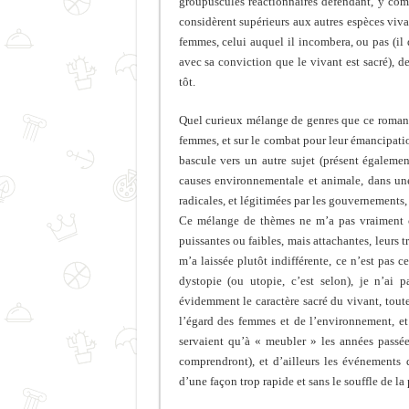
groupuscules réactionnaires défendant, y compr
considèrent supérieurs aux autres espèces viva
femmes, celui auquel il incombera, ou pas (il 
avec sa conviction que le vivant est sacré), d
tôt.
Quel curieux mélange de genres que ce roman. 
femmes, et sur le combat pour leur émancipatio
bascule vers un autre sujet (présent égaleme
causes environnementale et animale, dans une
radicales, et légitimées par les gouvernements,
Ce mélange de thèmes ne m’a pas vraiment co
puissantes ou faibles, mais attachantes, leurs 
m’a laissée plutôt indifférente, ce n’est pas c
dystopie (ou utopie, c’est selon), je n’ai 
évidemment le caractère sacré du vivant, tout
l’égard des femmes et de l’environnement, et
servaient qu’à « meubler » les années passée
comprendront), et d’ailleurs les événements
d’une façon trop rapide et sans le souffle de la 