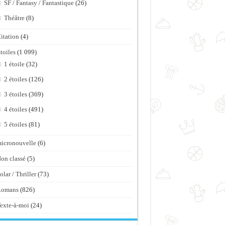
SF / Fantasy / Fantastique
(26)
Théâtre
(8)
itation
(4)
toiles
(1 099)
1 étoile
(32)
2 étoiles
(126)
3 étoiles
(369)
4 étoiles
(491)
5 étoiles
(81)
icronouvelle
(6)
on classé
(5)
olar / Thriller
(73)
Romans
(826)
exte-à-moi
(24)