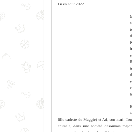
Lu en août 2022
M
a
t
d
R
l
e
R
t
d
s
e
f
E
s
fille cadette de Maggie) et Ari, son mari. Tou
animale, dans une société désormais majori