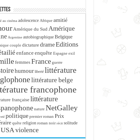
ettes
amitié
adolescence
Afrique
é au cinéma
mour
Amérique
Amérique du Sud
ine
Belgique
autobiographique
Argentine
Editions
drame
dictature
sique
couple
tailié
enfance
enquête
Espagne
exil
mille
France
femmes
guerre
littérature
stoire
humour
liberté
glophone
littérature belge
ttérature francophone
littérature
érature française
NetGalley
spanophone
nature
politique
Prix
premier roman
eté
éraire
religion
roman noir
solitude
quête
récit
USA
violence