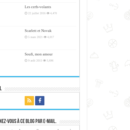
Les cerfs-volants
22 juillet 2016
4,470
Scarlett et Novak
5 mars 2021
4,017
Soufi, mon amour
9 août 2015
3,696
l
ez-vous à ce blog par e-mail.