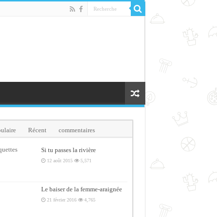
ulaire
Récent
commentaires
quettes
Si tu passes la rivière
12 août 2015
5,571
Le baiser de la femme-araignée
21 février 2016
4,765