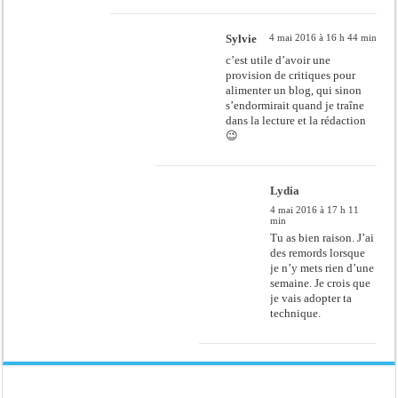
Sylvie
4 mai 2016 à 16 h 44 min
c’est utile d’avoir une
provision de critiques pour
alimenter un blog, qui sinon
s’endormirait quand je traîne
dans la lecture et la rédaction
😉
Lydia
4 mai 2016 à 17 h 11
min
Tu as bien raison. J’ai
des remords lorsque
je n’y mets rien d’une
semaine. Je crois que
je vais adopter ta
technique.