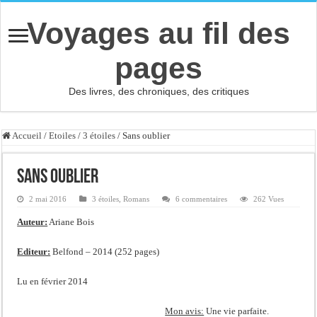
Voyages au fil des
pages
Des livres, des chroniques, des critiques
Accueil
/
Etoiles
/
3 étoiles
/
Sans oublier
Sans oublier
2 mai 2016
3 étoiles
,
Romans
6 commentaires
262 Vues
Auteur:
Ariane Bois
Editeur:
Belfond – 2014 (252 pages)
Lu en février 2014
Mon avis:
Une vie parfaite.