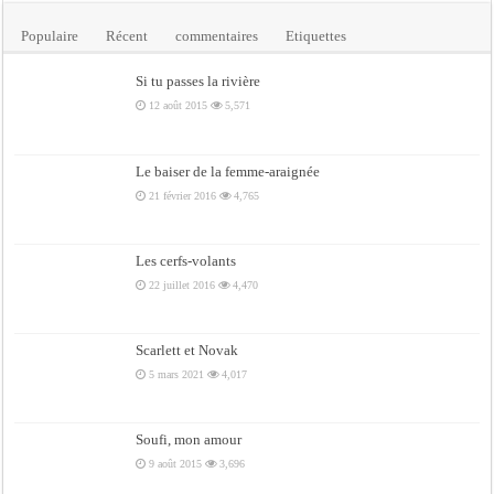
Populaire
Récent
commentaires
Etiquettes
Si tu passes la rivière
12 août 2015
5,571
Le baiser de la femme-araignée
21 février 2016
4,765
Les cerfs-volants
22 juillet 2016
4,470
Scarlett et Novak
5 mars 2021
4,017
Soufi, mon amour
9 août 2015
3,696