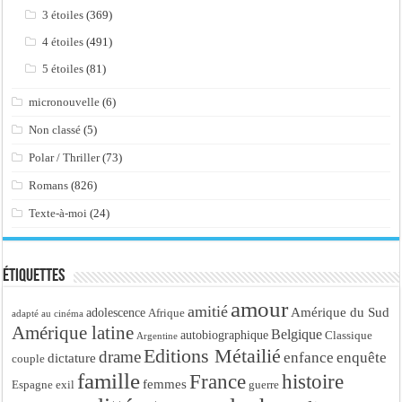
3 étoiles
(369)
4 étoiles
(491)
5 étoiles
(81)
micronouvelle
(6)
Non classé
(5)
Polar / Thriller
(73)
Romans
(826)
Texte-à-moi
(24)
Étiquettes
amour
amitié
Amérique du Sud
adolescence
Afrique
adapté au cinéma
Amérique latine
Belgique
autobiographique
Classique
Argentine
Editions Métailié
drame
enfance
enquête
dictature
couple
famille
France
histoire
femmes
Espagne
exil
guerre