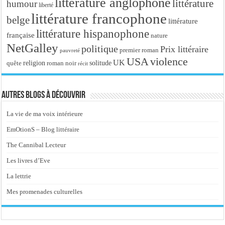
littérature anglophone
littérature
humour
liberté
littérature francophone
belge
littérature
littérature hispanophone
française
nature
NetGalley
politique
Prix littéraire
premier roman
pauvreté
USA
violence
UK
religion
roman noir
solitude
quête
récit
Autres blogs à découvrir
La vie de ma voix intérieure
EmOtionS – Blog littéraire
The Cannibal Lecteur
Les livres d’Eve
La lettrie
Mes promenades culturelles