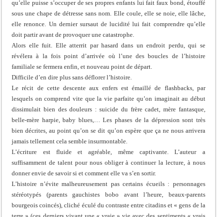
qu’elle puisse s’occuper de ses propres enfants lui fait faux bond, étouffé
sous une chape de détresse sans nom. Elle coule, elle se noie, elle lâche,
elle renonce. Un dernier sursaut de lucidité lui fait comprendre qu’elle
doit partir avant de provoquer une catastrophe.
Alors elle fuit. Elle atterrit par hasard dans un endroit perdu, qui se
révélera à la fois point d’arrivée où l’une des boucles de l’histoire
familiale se fermera enfin, et nouveau point de départ.
Difficile d’en dire plus sans déflorer l’histoire.
Le récit de cette descente aux enfers est émaillé de flashbacks, par
lesquels on comprend vite que la vie parfaite qu’on imaginait au début
dissimulait bien des douleurs : suicide du frère cadet, mère fantasque,
belle-mère harpie, baby blues,… Les phases de la dépression sont très
bien décrites, au point qu’on se dit qu’on espère que ça ne nous arrivera
jamais tellement cela semble insurmontable.
L’écriture est fluide et agréable, même captivante. L’auteur a
suffisamment de talent pour nous obliger à continuer la lecture, à nous
donner envie de savoir si et comment elle va s’en sortir.
L’histoire n’évite malheureusement pas certains écueils : personnages
stéréotypés (parents gauchistes bobo avant l’heure, beaux-parents
bourgeois coincés), cliché éculé du contraste entre citadins et « gens de la
terre » (ces derniers vivant une « vraie » vie avec des sentiments « vrais