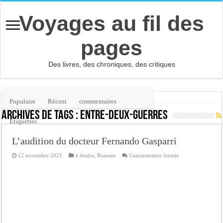
Voyages au fil des
pages
Des livres, des chroniques, des critiques
Accueil
/
Étiquette :
entre-deux-guerres
Populaire
Récent
commentaires
Archives de tags :
entre-deux-guerres
Etiquettes
L’audition du docteur Fernando Gasparri
sur
12 novembre 2021
4 étoiles
,
Romans
Commentaires fermés
L’audition
du
docteur
Fernando
Gasparri