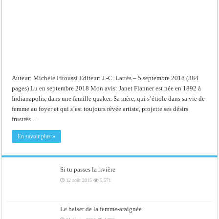
Auteur: Michèle Fitoussi Editeur: J.-C. Lattès – 5 septembre 2018 (384
pages) Lu en septembre 2018 Mon avis: Janet Flanner est née en 1892 à
Indianapolis, dans une famille quaker. Sa mère, qui s’étiole dans sa vie de
femme au foyer et qui s’est toujours rêvée artiste, projette ses désirs
frustrés …
En savoir plus »
Si tu passes la rivière
12 août 2015
5,571
Le baiser de la femme-araignée