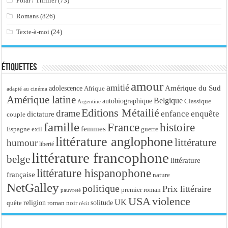
Polar / Thriller
(73)
Romans
(826)
Texte-à-moi
(24)
Étiquettes
amour
amitié
Amérique du Sud
adolescence
Afrique
adapté au cinéma
Amérique latine
Belgique
autobiographique
Classique
Argentine
Editions Métailié
drame
enfance
enquête
dictature
couple
famille
France
histoire
femmes
Espagne
exil
guerre
littérature anglophone
littérature
humour
liberté
littérature francophone
belge
littérature
littérature hispanophone
française
nature
NetGalley
politique
Prix littéraire
premier roman
pauvreté
USA
violence
UK
religion
roman noir
solitude
quête
récit