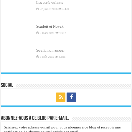
Les cerfs-volants
22 juillet 2016
4,470
Scarlett et Novak
5 mars 2021
4,017
Soufi, mon amour
9 août 2015
3,696
Social
Abonnez-vous à ce blog par e-mail.
Saisissez votre adresse e-mail pour vous abonner à ce blog et recevoir une
notification de chaque nouvel article par email.