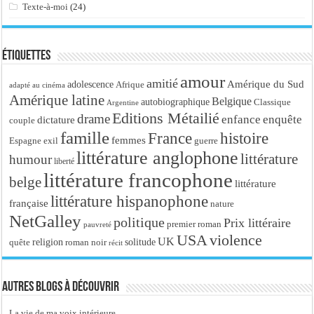
Texte-à-moi
(24)
Étiquettes
amour
amitié
Amérique du Sud
adolescence
Afrique
adapté au cinéma
Amérique latine
Belgique
autobiographique
Classique
Argentine
Editions Métailié
drame
enfance
enquête
dictature
couple
famille
France
histoire
femmes
Espagne
exil
guerre
littérature anglophone
littérature
humour
liberté
littérature francophone
belge
littérature
littérature hispanophone
française
nature
NetGalley
politique
Prix littéraire
premier roman
pauvreté
USA
violence
UK
religion
roman noir
solitude
quête
récit
Autres blogs à découvrir
La vie de ma voix intérieure