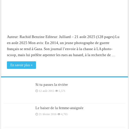
Auteur: Rachid Benzine Editeur: Julliard – 21 août 2025 (128 pages) Lu
en août 2025 Mon avis: En 2014, un jeune photographe de guerre
français se rend à Gaza. Son journal l’envoie à la chasse à LA photo-
scoop, mais lui préfère arpenter les rues au hasard, à la recherche de …
En savoir plus »
Si tu passes la rivière
12 août 2015
5,571
Le baiser de la femme-araignée
21 février 2016
4,765