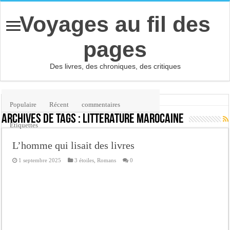
Voyages au fil des
pages
Des livres, des chroniques, des critiques
Accueil
/
Étiquette :
littérature marocaine
Populaire
Récent
commentaires
Archives de tags :
littérature marocaine
Etiquettes
L’homme qui lisait des livres
1 septembre 2025
3 étoiles
,
Romans
0