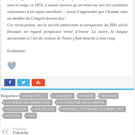
sous la neige en 1853, n’aurait survécu qu’en tirant au sort les candidats
volontaires à un repas cannibale… avant d’apprendre que l’homme était
un membre du Congrès devenu fou !
Ces récits posent, sur la société américaine et européenne du XIXe siècle
finissant un regard perspicace teinté d’ironie. La satire, la langue
savoureuse et l’art de conteur de Twain y font mouche à tout coup.
Evaluation :
Etiquettes
19ÈME SIÈCLE
CLASSIQUE
EUROPE
HUMOUR
LITTÉRATURE AMÉRICAINE
LITTÉRATURE ANGLOPHONE
NETGALLEY
NOUVELLES
RENTRÉE LITTÉRAIRE AUTOMNE 2025
SOCIÉTÉ
USA
Précédent
Folcoche