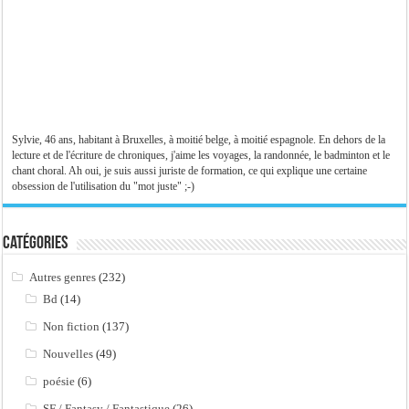
Sylvie, 46 ans, habitant à Bruxelles, à moitié belge, à moitié espagnole. En dehors de la
lecture et de l'écriture de chroniques, j'aime les voyages, la randonnée, le badminton et le
chant choral. Ah oui, je suis aussi juriste de formation, ce qui explique une certaine
obsession de l'utilisation du "mot juste" ;-)
Catégories
Autres genres
(232)
Bd
(14)
Non fiction
(137)
Nouvelles
(49)
poésie
(6)
SF / Fantasy / Fantastique
(26)