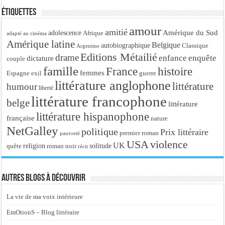
Étiquettes
amour
amitié
Amérique du Sud
adolescence
Afrique
adapté au cinéma
Amérique latine
Belgique
autobiographique
Classique
Argentine
Editions Métailié
drame
enfance
enquête
dictature
couple
famille
France
histoire
femmes
Espagne
exil
guerre
littérature anglophone
littérature
humour
liberté
littérature francophone
belge
littérature
littérature hispanophone
française
nature
NetGalley
politique
Prix littéraire
premier roman
pauvreté
USA
violence
UK
religion
roman noir
solitude
quête
récit
Autres blogs à découvrir
La vie de ma voix intérieure
EmOtionS – Blog littéraire