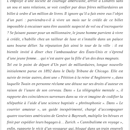
L’employé d’une société de courtage américaine, arrivé à Londres sans
un sou et sans relations, se voit confier par deux frères milliardaires un
billet à ordre d’un million de livres. Il ignore qu’il a fait entre eux l’objet
d’un pari : parviendra-t-il à vivre un mois sur le crédit de ce billet
impossible à encaisser sans être aussitôt suspecté de vol ou d’escroquerie
? Se faisant passer pour un millionnaire, le jeune homme parvient à vivre
à crédit, s’habille chez un tailleur de luxe et s’installe dans un palace
sans bourse délier. Sa réputation fait ainsi le tour de la ville : il est
bientôt invité à dîner chez l’ambassadeur des États-Unis et s’éprend
d’une jeune femme… qui n’est autre que la fille d’un des deux magnats.
Tel est le point de départ d’Un pari de milliardaires, longue nouvelle
initialement parue en 1892 dans le Daily Tribune de Chicago. Elle est
suivie de treize autres, dont une « Pétition à la reine d’Angleterre », dans
laquelle Twain en personne réclame une détaxe sur ses droits d’auteur en
raison de l’usure de son cerveau. Dans « La télégraphie mentale », il
rapporte des coïncidences survenues dans sa vie et imagine de codifier la
télépathie à l’aide d’une science baptisée « phrénophonie ». Dans « Le
courrier amateur », un guide inexpérimenté, chargé d’accompagner
quatre touristes américains de Genève à Bayreuth, multiplie les bévues et
finit par expédier leurs bagages à… Zurich. « Cannibalisme en voyage »,
enfin, rapporte le récit d’un voyageur qui, bloqué dans un train enseveli