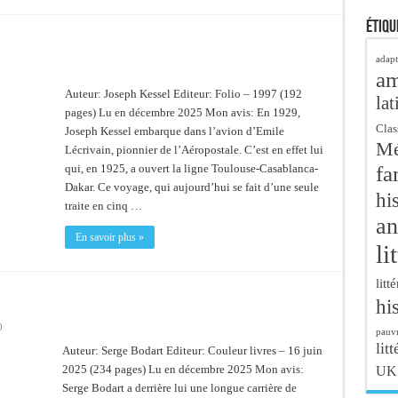
Étiqu
adapt
a
Auteur: Joseph Kessel Editeur: Folio – 1997 (192
lat
pages) Lu en décembre 2025 Mon avis: En 1929,
Clas
Joseph Kessel embarque dans l’avion d’Emile
Mé
Lécrivain, pionnier de l’Aéropostale. C’est en effet lui
fa
qui, en 1925, a ouvert la ligne Toulouse-Casablanca-
Dakar. Ce voyage, qui aujourd’hui se fait d’une seule
hi
traite en cinq …
an
En savoir plus »
li
litt
hi
0
pauvr
litt
Auteur: Serge Bodart Editeur: Couleur livres – 16 juin
2025 (234 pages) Lu en décembre 2025 Mon avis:
UK
Serge Bodart a derrière lui une longue carrière de