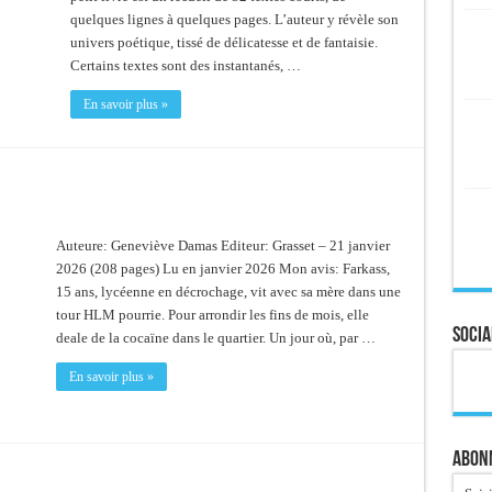
quelques lignes à quelques pages. L’auteur y révèle son
univers poétique, tissé de délicatesse et de fantaisie.
Certains textes sont des instantanés, …
En savoir plus »
Auteure: Geneviève Damas Editeur: Grasset – 21 janvier
2026 (208 pages) Lu en janvier 2026 Mon avis: Farkass,
15 ans, lycéenne en décrochage, vit avec sa mère dans une
tour HLM pourrie. Pour arrondir les fins de mois, elle
Socia
deale de la cocaïne dans le quartier. Un jour où, par …
En savoir plus »
Abonn