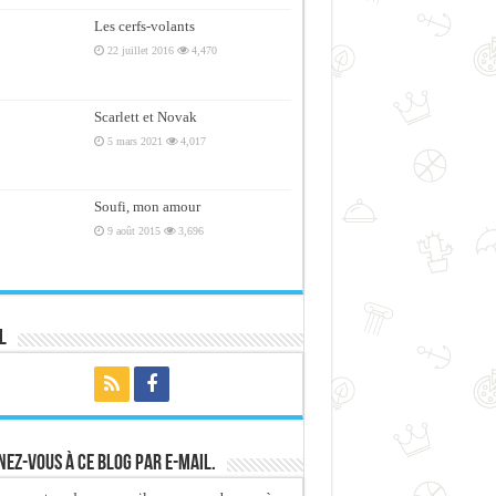
Les cerfs-volants
22 juillet 2016
4,470
Scarlett et Novak
5 mars 2021
4,017
Soufi, mon amour
9 août 2015
3,696
l
ez-vous à ce blog par e-mail.