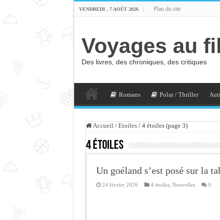
Plan du site
VENDREDI , 7 AOÛT 2026
Voyages au fi
Des livres, des chroniques, des critiques
Romans
Polar / Thriller
Autr
Accueil
/
Etoiles
/
4 étoiles (page 3)
4 étoiles
Un goéland s’est posé sur la ta
24 février 2026
4 étoiles
,
Nouvelles
0