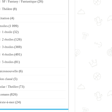
SF / Fantasy / Fantastique
(26)
Théâtre
(8)
itation
(4)
toiles
(1 099)
1 étoile
(32)
2 étoiles
(126)
3 étoiles
(369)
4 étoiles
(491)
5 étoiles
(81)
icronouvelle
(6)
on classé
(5)
olar / Thriller
(73)
Romans
(826)
exte-à-moi
(24)