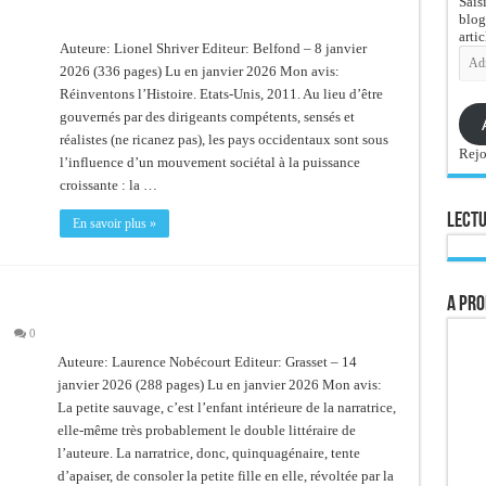
Sais
blog
artic
Auteure: Lionel Shriver Editeur: Belfond – 8 janvier
Adre
e-
2026 (336 pages) Lu en janvier 2026 Mon avis:
mail
Réinventons l’Histoire. Etats-Unis, 2011. Au lieu d’être
gouvernés par des dirigeants compétents, sensés et
réalistes (ne ricanez pas), les pays occidentaux sont sous
Rejo
l’influence d’un mouvement sociétal à la puissance
croissante : la …
Lectu
En savoir plus »
A pro
0
Auteure: Laurence Nobécourt Editeur: Grasset – 14
janvier 2026 (288 pages) Lu en janvier 2026 Mon avis:
La petite sauvage, c’est l’enfant intérieure de la narratrice,
elle-même très probablement le double littéraire de
l’auteure. La narratrice, donc, quinquagénaire, tente
d’apaiser, de consoler la petite fille en elle, révoltée par la