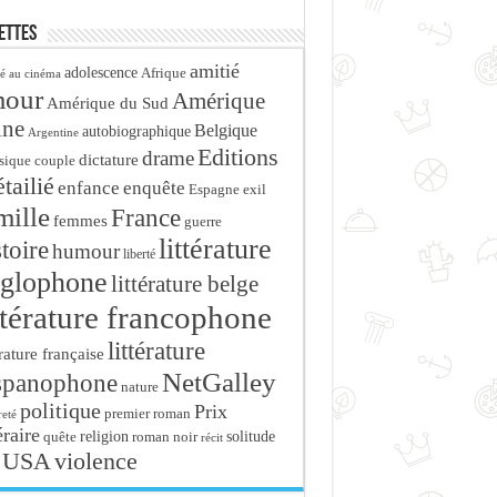
ettes
amitié
adolescence
Afrique
é au cinéma
mour
Amérique
Amérique du Sud
ine
Belgique
autobiographique
Argentine
Editions
drame
dictature
sique
couple
tailié
enfance
enquête
Espagne
exil
mille
France
femmes
guerre
littérature
stoire
humour
liberté
glophone
littérature belge
ttérature francophone
littérature
érature française
NetGalley
spanophone
nature
politique
Prix
premier roman
eté
éraire
religion
roman noir
solitude
quête
récit
USA
violence