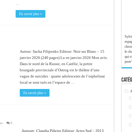
…
En savoir plus »
Sylvi
espag
chron
Auteur: Sacha Filipenko Editeur: Noir sur Blanc – 15
le ch
qui e
janvier 2026 (240 pages) Lu en janvier 2026 Mon avis:
juste"
Dans le nord de la Russie, en Carélie, la petite
bourgade provinciale d’Ostrog est le théâtre d’une
vague de suicides : quatre adolescents de l’orphelinat
Catég
local se sont tués en l’espace de …
A
En savoir plus »
ns
0
Auteure: Claudia Piñeiro Editeur: Actes Sud – 2013