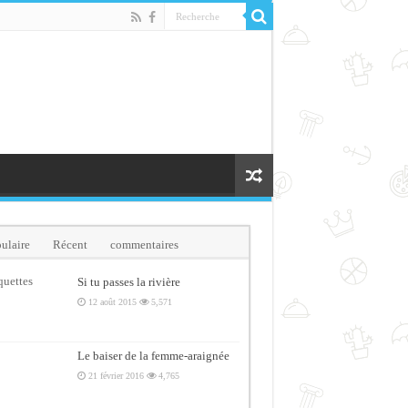
ulaire
Récent
commentaires
quettes
Si tu passes la rivière
12 août 2015
5,571
Le baiser de la femme-araignée
21 février 2016
4,765