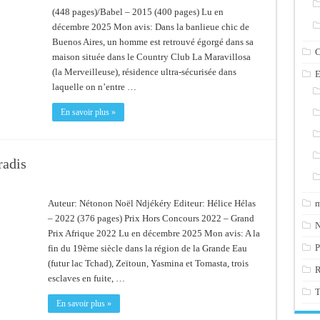
(448 pages)/Babel – 2015 (400 pages) Lu en
décembre 2025 Mon avis: Dans la banlieue chic de
Buenos Aires, un homme est retrouvé égorgé dans sa
C
maison située dans le Country Club La Maravillosa
(la Merveilleuse), résidence ultra-sécurisée dans
E
laquelle on n’entre …
En savoir plus »
radis
m
Auteur: Nétonon Noël Ndjékéry Editeur: Hélice Hélas
– 2022 (376 pages) Prix Hors Concours 2022 – Grand
N
Prix Afrique 2022 Lu en décembre 2025 Mon avis: A la
P
fin du 19ème siècle dans la région de la Grande Eau
(futur lac Tchad), Zeïtoun, Yasmina et Tomasta, trois
esclaves en fuite, …
T
En savoir plus »