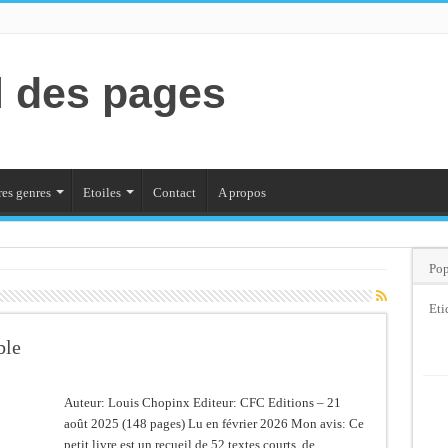
l des pages
es genres
Etoiles
Contact
A propos
Pop
Eti
ble
Auteur: Louis Chopinx Editeur: CFC Editions – 21
août 2025 (148 pages) Lu en février 2026 Mon avis: Ce
petit livre est un recueil de 52 textes courts, de