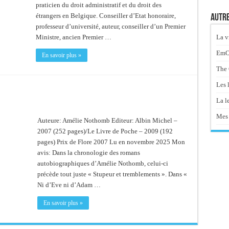
praticien du droit administratif et du droit des
étrangers en Belgique. Conseiller d’Etat honoraire,
Autre
professeur d’université, auteur, conseiller d’un Premier
La v
Ministre, ancien Premier …
EmOt
En savoir plus »
The 
Les 
La le
Mes 
Auteure: Amélie Nothomb Editeur: Albin Michel –
2007 (252 pages)/Le Livre de Poche – 2009 (192
pages) Prix de Flore 2007 Lu en novembre 2025 Mon
avis: Dans la chronologie des romans
autobiographiques d’Amélie Nothomb, celui-ci
précède tout juste « Stupeur et tremblements ». Dans «
Ni d’Eve ni d’Adam …
En savoir plus »