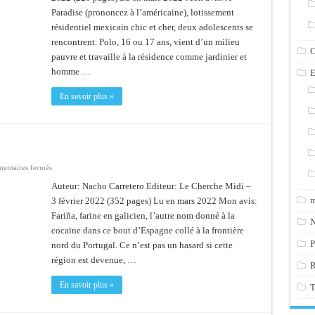
Paradise (prononcez à l’américaine), lotissement
résidentiel mexicain chic et cher, deux adolescents se
rencontrent. Polo, 16 ou 17 ans, vient d’un milieu
C
pauvre et travaille à la résidence comme jardinier et
homme …
E
En savoir plus »
sur
ntaires fermés
Fariña
Auteur: Nacho Carretero Editeur: Le Cherche Midi –
m
3 février 2022 (352 pages) Lu en mars 2022 Mon avis:
Fariña, farine en galicien, l’autre nom donné à la
N
cocaïne dans ce bout d’Espagne collé à la frontière
P
nord du Portugal. Ce n’est pas un hasard si cette
région est devenue, …
En savoir plus »
T