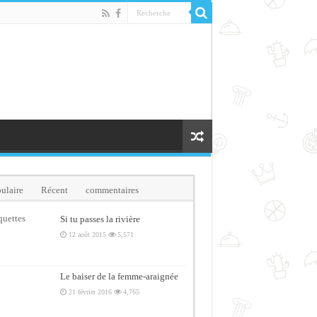
ulaire
Récent
commentaires
quettes
Si tu passes la rivière
12 août 2015
5,571
Le baiser de la femme-araignée
21 février 2016
4,765