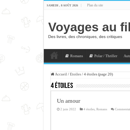
Plan du site
SAMEDI , 8 AOÛT 2026
Voyages au fi
Des livres, des chroniques, des critiques
Romans
Polar / Thriller
Autr
Accueil
/
Etoiles
/
4 étoiles (page 20)
4 étoiles
Un amour
2 juin 2022
4 étoiles
,
Romans
Commentai