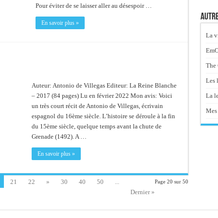
Pour éviter de se laisser aller au désespoir …
Autre
En savoir plus »
La v
EmOt
The 
Les 
Auteur: Antonio de Villegas Editeur: La Reine Blanche
La le
– 2017 (84 pages) Lu en février 2022 Mon avis: Voici
un très court récit de Antonio de Villegas, écrivain
Mes 
espagnol du 16ème siècle. L’histoire se déroule à la fin
du 15ème siècle, quelque temps avant la chute de
Grenade (1492). A …
En savoir plus »
21
22
»
30
40
50
...
Page 20 sur 50
Dernier »