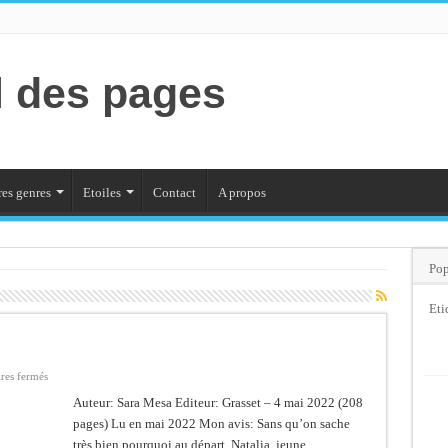
l des pages
es genres
Etoiles
Contact
A propos
Pop
Eti
sur
res fermés
Un
amour
Auteur: Sara Mesa Editeur: Grasset – 4 mai 2022 (208
pages) Lu en mai 2022 Mon avis: Sans qu’on sache
très bien pourquoi au départ, Natalia, jeune