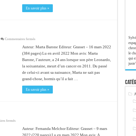
En savoir plus »
Sylvi
sur
Commentaires fermés
Cité
espag
engloutie
Auteur: Marta Barone Editeur: Grasset – 16 mars 2022
chron
le ch
(384 pages) Lu en avril 2022 Mon avis: Marta
qui e
Barone, l’auteure, a 24 ans lorsque son père Leonardo,
juste"
la soixantaine, meurt d’un cancer en 2011. Du passé
de celui-ci avant sa naissance, Marta ne sait pas
grand-chose, hormis qu’il a fait …
Catég
En savoir plus »
A
sur
res fermés
Paradaïze
Auteur: Fernanda Melchor Editeur: Grasset – 9 mars
2022 (220 pages) Lu en mars 2022 Mon avis: A