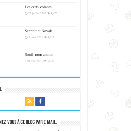
Les cerfs-volants
22 juillet 2016
4,470
Scarlett et Novak
5 mars 2021
4,017
Soufi, mon amour
9 août 2015
3,696
l
ez-vous à ce blog par e-mail.