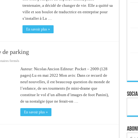
trentenaire, a décidé de changer de vie. Elle a quitté sa
ville et son boulot de traductrice en entreprise pour
s’installer à La …
En savoir plus »
e de parking
sur
aires fermés
Les
ours
Auteur: Nicolas Ancion Editeur: Pocket – 2009 (128
n’ont
pages) Lu en mai 2022 Mon avis: Dans ce recueil de
pas
de
neuf nouvelles, il est beaucoup question du monde de
problème
de
l’enfance, de ses tourments (le mini-drame que
parking
Socia
constitue le vol d’un album d’images de foot Panini),
de sa nostalgie (que ne ferait-on …
En savoir plus »
Abonn