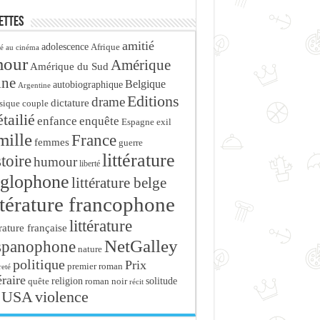
ettes
amitié
adolescence
Afrique
é au cinéma
mour
Amérique
Amérique du Sud
ine
Belgique
autobiographique
Argentine
Editions
drame
dictature
sique
couple
tailié
enfance
enquête
Espagne
exil
mille
France
femmes
guerre
littérature
stoire
humour
liberté
glophone
littérature belge
ttérature francophone
littérature
érature française
NetGalley
spanophone
nature
politique
Prix
premier roman
eté
éraire
religion
roman noir
solitude
quête
récit
USA
violence