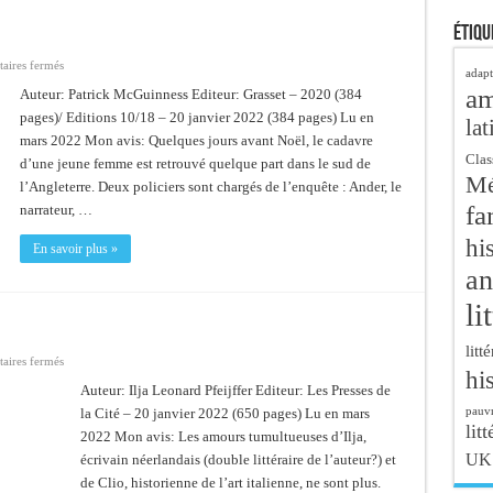
Étiqu
sur
ires fermés
adapt
Jetez-
a
moi
Auteur: Patrick McGuinness Editeur: Grasset – 2020 (384
aux
pages)/ Editions 10/18 – 20 janvier 2022 (384 pages) Lu en
chiens
lat
mars 2022 Mon avis: Quelques jours avant Noël, le cadavre
Clas
d’une jeune femme est retrouvé quelque part dans le sud de
Mé
l’Angleterre. Deux policiers sont chargés de l’enquête : Ander, le
fa
narrateur, …
hi
En savoir plus »
an
li
litt
sur
ires fermés
hi
Grand
Hotel
Auteur: Ilja Leonard Pfeijffer Editeur: Les Presses de
Europa
pauvr
la Cité – 20 janvier 2022 (650 pages) Lu en mars
litt
2022 Mon avis: Les amours tumultueuses d’Ilja,
UK
écrivain néerlandais (double littéraire de l’auteur?) et
de Clio, historienne de l’art italienne, ne sont plus.