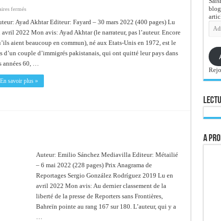
Sais
blog
sur
res fermés
Terre
artic
natale
teur: Ayad Akhtar Editeur: Fayard – 30 mars 2022 (400 pages) Lu
Adre
e-
 avril 2022 Mon avis: Ayad Akhtar (le narrateur, pas l’auteur. Encore
mail
’ils aient beaucoup en commun), né aux Etats-Unis en 1972, est le
ls d’un couple d’immigrés pakistanais, qui ont quitté leur pays dans
s années 60, …
Rejo
En savoir plus »
Lectu
A pro
Auteur: Emilio Sánchez Mediavilla Editeur: Métailié
– 6 mai 2022 (228 pages) Prix Anagrama de
Reportages Sergio González Rodríguez 2019 Lu en
avril 2022 Mon avis: Au dernier classement de la
liberté de la presse de Reporters sans Frontières,
Bahreïn pointe au rang 167 sur 180. L’auteur, qui y a
…