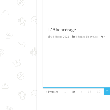
L’Abencérage
14 février 2022
4 étoiles
,
Nouvelles
4
20
« Premier
...
10
«
18
19