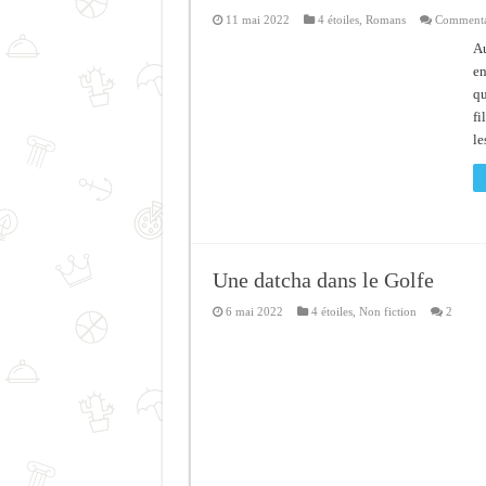
11 mai 2022
4 étoiles
,
Romans
Commentai
Au
en
qu
fi
le
Une datcha dans le Golfe
6 mai 2022
4 étoiles
,
Non fiction
2