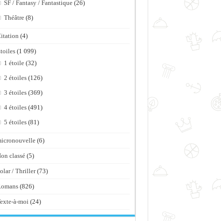
SF / Fantasy / Fantastique
(26)
Théâtre
(8)
itation
(4)
toiles
(1 099)
1 étoile
(32)
2 étoiles
(126)
3 étoiles
(369)
4 étoiles
(491)
5 étoiles
(81)
icronouvelle
(6)
on classé
(5)
olar / Thriller
(73)
Romans
(826)
exte-à-moi
(24)