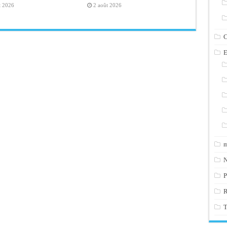
t 2026
2 août 2026
C
E
m
N
P
T