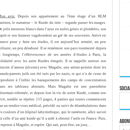
on avis:
Depuis son appartement au 7ème étage d’un HLM
arisien, le narrateur – le Kurde du titre – regarde passer les nuages.
e jolis moutons blancs dans l’azur en nuées grises et plombées, son
sprit et son humeur vagabondent au gré de ses souvenirs. Arrivé en
rance pour y faire ses études, il est aujourd’hui retraité, un peu
olitaire, un peu désabusé. Il se remémore son pays tourmenté depuis
i longtemps, l’effervescence de ses années d’études à Paris, la
olidarité avec les autre Kurdes émigrés. Il se rappelle surtout son
istoire d’amour (récente) avec Magalie, une artiste-peintre dont les
rands-parents juifs ont été tués par les nazis, et qui n’a de cesse de
eproduire à l’infini les baraquements des camps de concentration
ans ses tableaux abstraits. Mais Magalie est une parenthèse
Socia
ésormais refermée, et depuis lors la vie de notre Kurde, comme son
écit, semble se répéter. 115 pages, 4 parties qui toutes commencent
ar un rendez-vous médical, précédé ou suivi de déambulations dans
es couloirs d’un hôpital labyrinthique, qui le ramènent, allez savoir
à celle d’un ami kurde qu’il a aidé à obtenir l’asile en France. Puis,
Abonn
repense à Magalie, et espère. Qui sait, peut-être, un jour,…