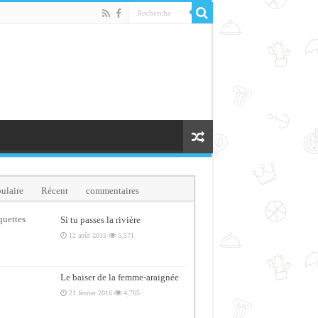
ulaire
Récent
commentaires
quettes
Si tu passes la rivière
12 août 2015
5,571
Le baiser de la femme-araignée
21 février 2016
4,765