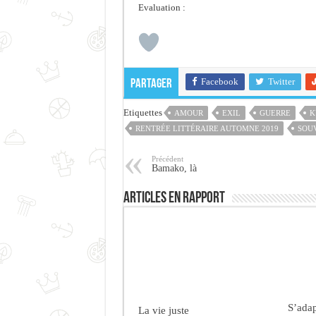
Evaluation :
Facebook
Twitter
Partager
Etiquettes
AMOUR
EXIL
GUERRE
K
RENTRÉE LITTÉRAIRE AUTOMNE 2019
SOU
Précédent
Bamako, là
Articles en rapport
S’adap
La vie juste