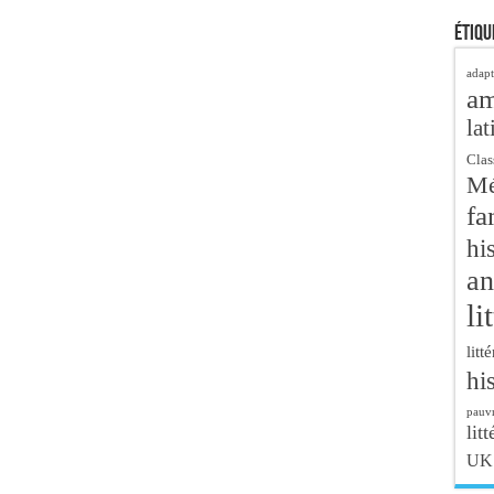
Étiqu
adapt
a
lat
Clas
Mé
fa
hi
an
li
litt
hi
pauvr
litt
UK