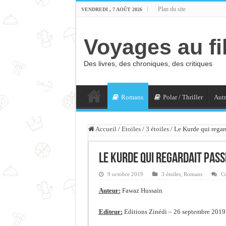
Plan du site
VENDREDI , 7 AOÛT 2026
Voyages au fi
Des livres, des chroniques, des critiques
Romans
Polar / Thriller
Autr
Accueil
/
Etoiles
/
3 étoiles
/
Le Kurde qui regard
Le Kurde qui regardait pass
9 octobre 2019
3 étoiles
,
Romans
C
Auteur:
Fawaz Hussain
Editeur:
Editions Zinédi – 26 septembre 2019