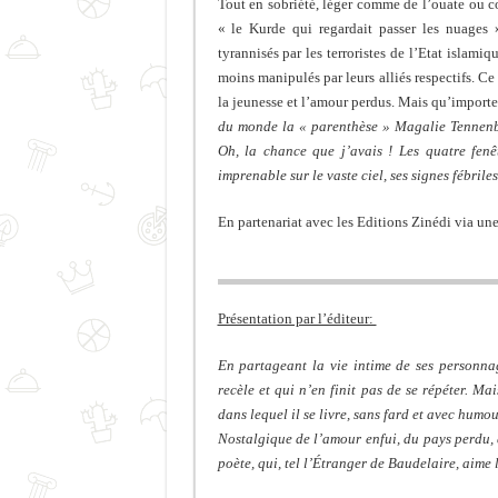
Tout en sobriété, léger comme de l’ouate ou
« le Kurde qui regardait passer les nuages »
tyrannisés par les terroristes de l’Etat islami
moins manipulés par leurs alliés respectifs. Ce 
la jeunesse et l’amour perdus. Mais qu’importe l
du monde la « parenthèse » Magalie Tennenbau
Oh, la chance que j’avais ! Les quatre fen
imprenable sur le vaste ciel, ses signes fébriles
En partenariat avec les Editions Zinédi via un
Présentation par l’éditeur:
En partageant la vie intime de ses personnag
recèle et qui n’en finit pas de se répéter. Mai
dans lequel il se livre, sans fard et avec humou
Nostalgique de l’amour enfui, du pays perdu, 
poète, qui, tel l’Étranger de Baudelaire, aime 