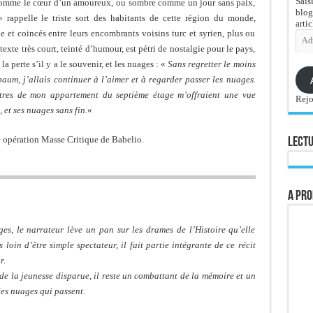
Sais
 comme le cœur d’un amoureux, ou sombre comme un jour sans paix,
blog
 rappelle le triste sort des habitants de cette région du monde,
artic
que et coincés entre leurs encombrants voisins turc et syrien, plus ou
Adre
e-
texte très court, teinté d’humour, est pétri de nostalgie pour le pays,
mail
a perte s’il y a le souvenir, et les nuages : «
Sans regretter le moins
m, j’allais continuer à l’aimer et à regarder passer les nuages.
êtres de mon appartement du septième étage m’offraient une vue
Rejo
, et ses nuages sans fin.
«
e opération Masse Critique de Babelio.
Lectu
A pro
es, le narrateur lève un pan sur les drames de l’Histoire qu’elle
s loin d’être simple spectateur, il fait partie intégrante de ce récit
r.
de la jeunesse disparue, il reste un combattant de la mémoire et un
les nuages qui passent.