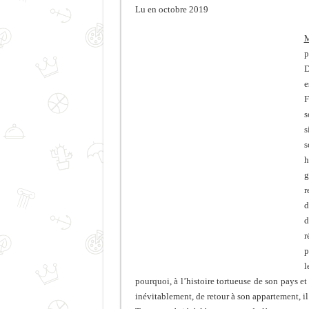
Lu en octobre 2019
M
p
D
e
F
s
s
s
h
g
r
d
d
r
p
l
pourquoi, à l’histoire tortueuse de son pays et 
inévitablement, de retour à son appartement, il 