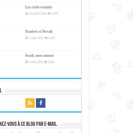
Les cerfs-volants
22 juillet 2016
4,470
Scarlett et Novak
5 mars 2021
4,017
Soufi, mon amour
9 août 2015
3,696
l
ez-vous à ce blog par e-mail.