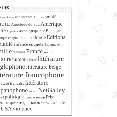
ettes
amitié
adolescence
Afrique
é au cinéma
mour
Amérique
Amérique du Sud
ine
Belgique
autobiographique
Argentine
Editions
drame
dictature
sique
couple
tailié
enfance
enquête
Espagne
exil
mille
France
femmes
guerre
littérature
stoire
humour
liberté
glophone
littérature belge
ttérature francophone
littérature
érature française
NetGalley
spanophone
nature
politique
Prix
premier roman
eté
éraire
religion
roman noir
solitude
quête
récit
USA
violence