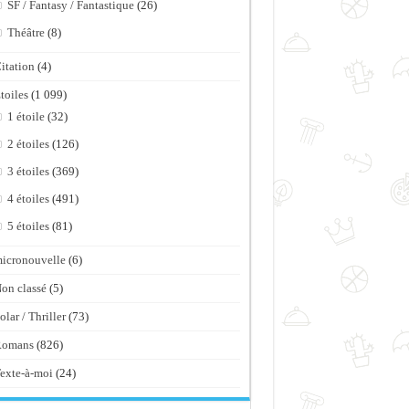
SF / Fantasy / Fantastique
(26)
Théâtre
(8)
itation
(4)
toiles
(1 099)
1 étoile
(32)
2 étoiles
(126)
3 étoiles
(369)
4 étoiles
(491)
5 étoiles
(81)
icronouvelle
(6)
on classé
(5)
olar / Thriller
(73)
Romans
(826)
exte-à-moi
(24)