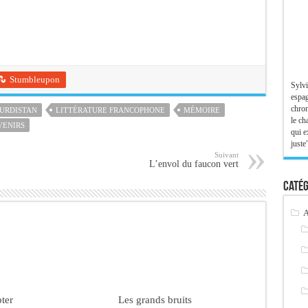
Stumbleupon
Sylvi
espag
chron
URDISTAN
LITTÉRATURE FRANCOPHONE
MÉMOIRE
le ch
VENIRS
qui e
juste"
Suivant
L’envol du faucon vert
Catég
A
ter
Les grands bruits