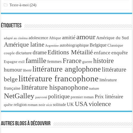
Texte-à-moi
(24)
Étiquettes
amour
amitié
Amérique du Sud
adolescence
Afrique
adapté au cinéma
Amérique latine
Belgique
autobiographique
Classique
Argentine
Editions Métailié
drame
enfance
enquête
dictature
couple
famille
France
histoire
femmes
Espagne
exil
guerre
littérature anglophone
littérature
humour
liberté
littérature francophone
belge
littérature
littérature hispanophone
française
nature
NetGalley
politique
Prix littéraire
premier roman
pauvreté
USA
violence
UK
religion
roman noir
solitude
quête
récit
Autres blogs à découvrir