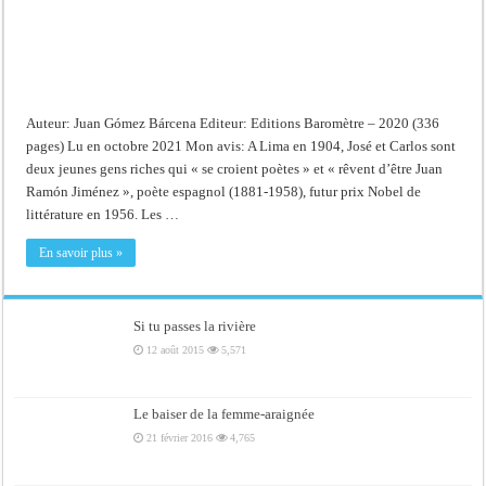
Auteur: Juan Gómez Bárcena Editeur: Editions Baromètre – 2020 (336
pages) Lu en octobre 2021 Mon avis: A Lima en 1904, José et Carlos sont
deux jeunes gens riches qui « se croient poètes » et « rêvent d’être Juan
Ramón Jiménez », poète espagnol (1881-1958), futur prix Nobel de
littérature en 1956. Les …
En savoir plus »
Si tu passes la rivière
12 août 2015
5,571
Le baiser de la femme-araignée
21 février 2016
4,765