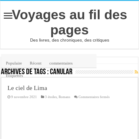
Voyages au fil des
pages
Des livres, des chroniques, des critiques
Accueil
/
Étiquette :
canular
Populaire
Récent
commentaires
Archives de tags :
canular
Etiquettes
Le ciel de Lima
sur
9 novembre 2021
3 étoiles
,
Romans
Commentaires fermés
Le
ciel
de
Lima