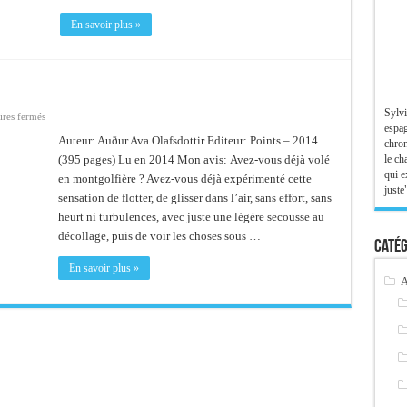
En savoir plus »
Sylvi
sur
res fermés
L’Embellie
espag
Auteur: Auður Ava Olafsdottir Editeur: Points – 2014
chron
le ch
(395 pages) Lu en 2014 Mon avis: Avez-vous déjà volé
qui e
en montgolfière ? Avez-vous déjà expérimenté cette
juste"
sensation de flotter, de glisser dans l’air, sans effort, sans
heurt ni turbulences, avec juste une légère secousse au
décollage, puis de voir les choses sous …
Catég
En savoir plus »
A