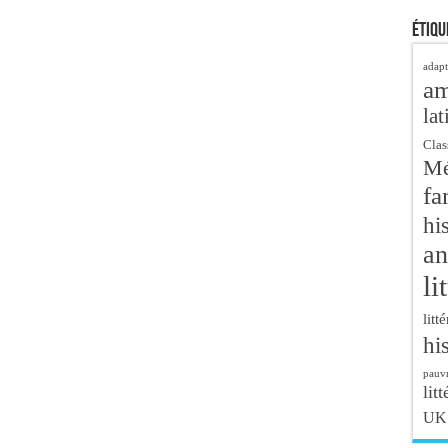
Étiqu
adapt
a
lat
Clas
Mé
fa
hi
an
li
litt
hi
pauvr
litt
UK