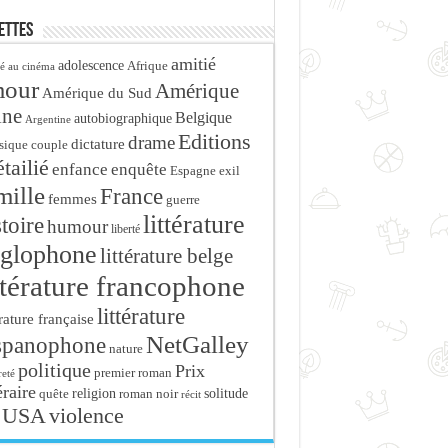
ettes
amitié
adolescence
Afrique
é au cinéma
mour
Amérique
Amérique du Sud
ine
Belgique
autobiographique
Argentine
Editions
drame
dictature
sique
couple
tailié
enfance
enquête
Espagne
exil
mille
France
femmes
guerre
littérature
stoire
humour
liberté
glophone
littérature belge
ttérature francophone
littérature
érature française
NetGalley
spanophone
nature
politique
Prix
premier roman
eté
éraire
religion
roman noir
solitude
quête
récit
USA
violence