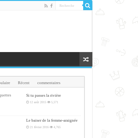
ulaire
Récent
commentaires
quettes
Si tu passes la rivière
12 août 2015
5,571
Le baiser de la femme-araignée
21 février 2016
4,765