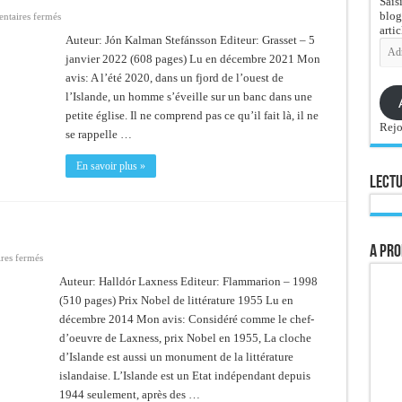
Sais
blog
sur
taires fermés
Ton
artic
absence
Auteur: Jón Kalman Stefánsson Editeur: Grasset – 5
Adre
n’est
e-
janvier 2022 (608 pages) Lu en décembre 2021 Mon
que
ténèbres
mail
avis: A l’été 2020, dans un fjord de l’ouest de
l’Islande, un homme s’éveille sur un banc dans une
petite église. Il ne comprend pas ce qu’il fait là, il ne
Rejo
se rappelle …
En savoir plus »
Lectu
A pro
sur
res fermés
La
cloche
Auteur: Halldór Laxness Editeur: Flammarion – 1998
d’Islande
(510 pages) Prix Nobel de littérature 1955 Lu en
décembre 2014 Mon avis: Considéré comme le chef-
d’oeuvre de Laxness, prix Nobel en 1955, La cloche
d’Islande est aussi un monument de la littérature
islandaise. L’Islande est un Etat indépendant depuis
1944 seulement, après des …