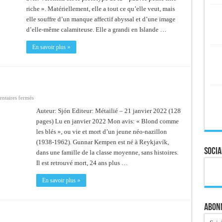
riche ». Matériellement, elle a tout ce qu’elle veut, mais
elle souffre d’un manque affectif abyssal et d’une image
d’elle-même calamiteuse. Elle a grandi en Islande …
En savoir plus »
sur
taires fermés
Blond
comme
Auteur: Sjón Editeur: Métailié – 21 janvier 2022 (128
les
pages) Lu en janvier 2022 Mon avis: « Blond comme
blés
les blés », ou vie et mort d’un jeune néo-nazillon
(1938-1962). Gunnar Kempen est né à Reykjavík,
Socia
dans une famille de la classe moyenne, sans histoires.
Il est retrouvé mort, 24 ans plus …
En savoir plus »
Abonn