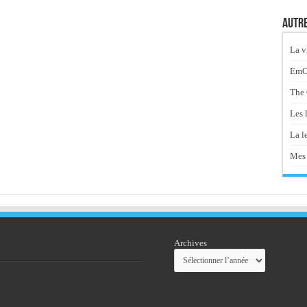
Autre
La v
EmOt
The 
Les 
La le
Mes 
Archives