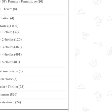
SF / Fantasy / Fantastique
(26)
Théâtre
(8)
itation
(4)
toiles
(1 099)
1 étoile
(32)
2 étoiles
(126)
3 étoiles
(369)
4 étoiles
(491)
5 étoiles
(81)
icronouvelle
(6)
on classé
(5)
olar / Thriller
(73)
Romans
(826)
exte-à-moi
(24)