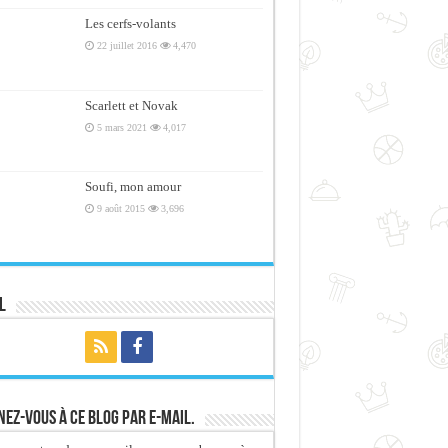
Les cerfs-volants
22 juillet 2016
4,470
Scarlett et Novak
5 mars 2021
4,017
Soufi, mon amour
9 août 2015
3,696
l
ez-vous à ce blog par e-mail.