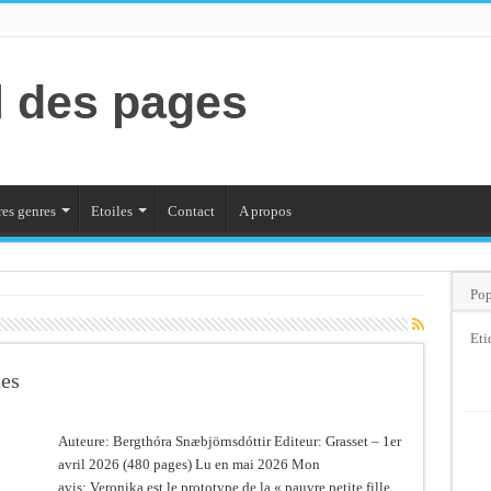
l des pages
es genres
Etoiles
Contact
A propos
Pop
Eti
ues
Auteure: Bergthóra Snæbjörnsdóttir Editeur: Grasset – 1er
avril 2026 (480 pages) Lu en mai 2026 Mon
avis: Veronika est le prototype de la « pauvre petite fille