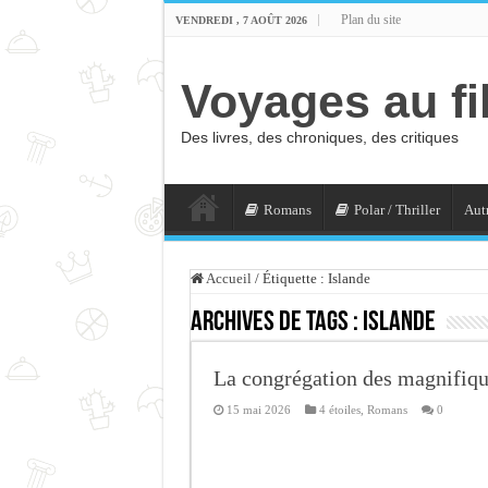
Plan du site
VENDREDI , 7 AOÛT 2026
Voyages au fi
Des livres, des chroniques, des critiques
Romans
Polar / Thriller
Autr
Accueil
/
Étiquette :
Islande
Archives de tags :
Islande
La congrégation des magnifiq
15 mai 2026
4 étoiles
,
Romans
0