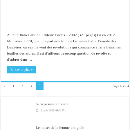
Auteur: Italo Calvino Editeur: Points – 2002 (321 pages) Lu en 2012
Mon avis: 1770, quelque part non loin de Gênes en Italie. Période des
Lumières, on sent le vent des révolutions qui commence à faire frémir les
feuilles des arbres. Il est d’ailleurs beaucoup question de révolte et
d’arbres dans …
En savoir plus »
4
«
1
2
3
Page 4 sur 4
Si tu passes la rivière
12 août 2015
5,571
Le baiser de la femme-araignée