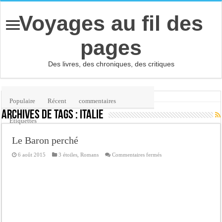
Voyages au fil des
pages
Des livres, des chroniques, des critiques
Accueil
/
Étiquette :
Italie
(page 4)
Populaire
Récent
commentaires
Archives de tags :
Italie
Etiquettes
Le Baron perché
sur
6 août 2015
3 étoiles
,
Romans
Commentaires fermés
Le
Baron
perché