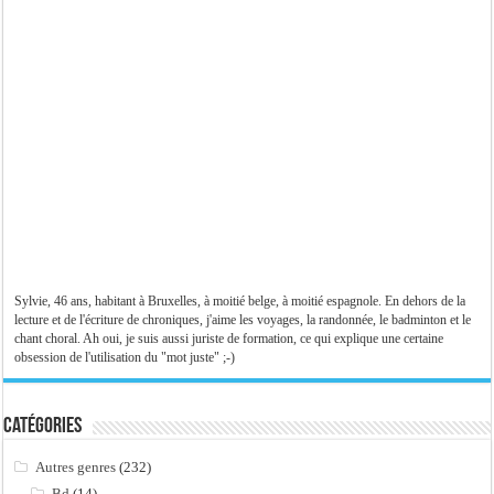
Sylvie, 46 ans, habitant à Bruxelles, à moitié belge, à moitié espagnole. En dehors de la
lecture et de l'écriture de chroniques, j'aime les voyages, la randonnée, le badminton et le
chant choral. Ah oui, je suis aussi juriste de formation, ce qui explique une certaine
obsession de l'utilisation du "mot juste" ;-)
Catégories
Autres genres
(232)
Bd
(14)