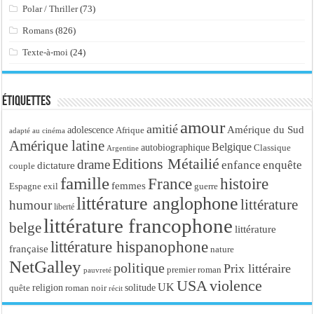
Polar / Thriller
(73)
Romans
(826)
Texte-à-moi
(24)
Étiquettes
amour
amitié
Amérique du Sud
adolescence
Afrique
adapté au cinéma
Amérique latine
Belgique
autobiographique
Classique
Argentine
Editions Métailié
drame
enfance
enquête
dictature
couple
famille
France
histoire
femmes
Espagne
exil
guerre
littérature anglophone
littérature
humour
liberté
littérature francophone
belge
littérature
littérature hispanophone
française
nature
NetGalley
politique
Prix littéraire
premier roman
pauvreté
USA
violence
UK
religion
roman noir
solitude
quête
récit