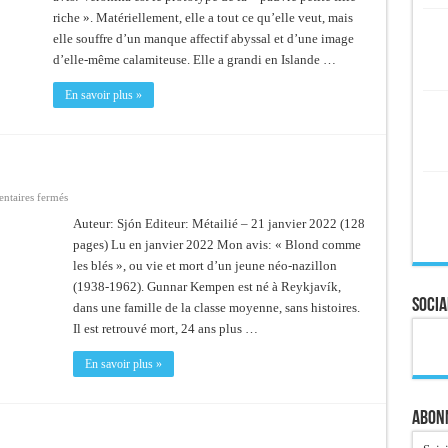
riche ». Matériellement, elle a tout ce qu’elle veut, mais
elle souffre d’un manque affectif abyssal et d’une image
d’elle-même calamiteuse. Elle a grandi en Islande …
En savoir plus »
sur
taires fermés
Blond
comme
Auteur: Sjón Editeur: Métailié – 21 janvier 2022 (128
les
pages) Lu en janvier 2022 Mon avis: « Blond comme
blés
les blés », ou vie et mort d’un jeune néo-nazillon
(1938-1962). Gunnar Kempen est né à Reykjavík,
Socia
dans une famille de la classe moyenne, sans histoires.
Il est retrouvé mort, 24 ans plus …
En savoir plus »
Abonn