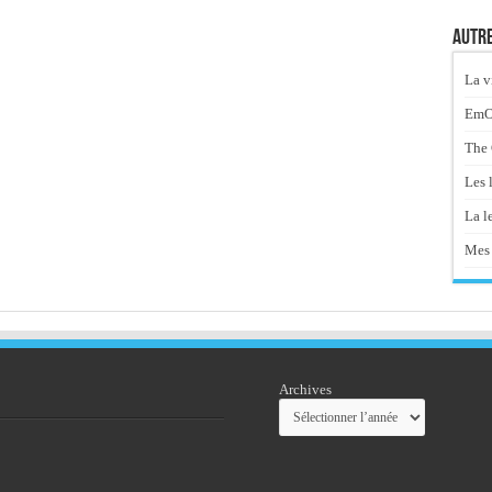
Autre
La v
EmOt
The 
Les 
La le
Mes 
Archives