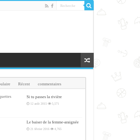
ulaire
Récent
commentaires
quettes
Si tu passes la rivière
12 août 2015
5,571
Le baiser de la femme-araignée
21 février 2016
4,765