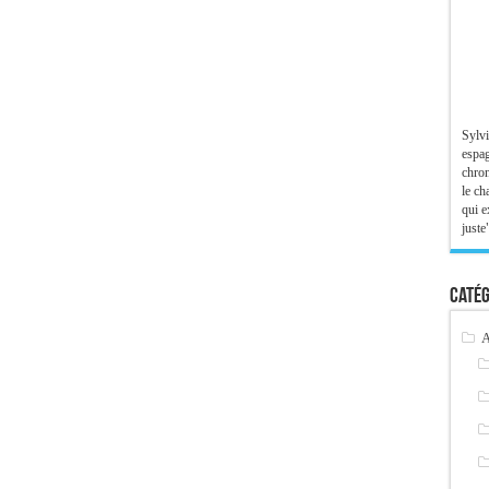
Sylvi
espag
chron
le ch
qui e
juste"
Catég
A