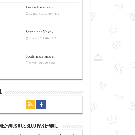
Les cerfs-volants
22 juillet 2016
4,470
Scarlett et Novak
5 mars 2021
4,017
Soufi, mon amour
9 août 2015
3,696
l
ez-vous à ce blog par e-mail.