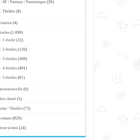
SF / Fantasy / Fantastique
(26)
Théâtre
(8)
itation
(4)
toiles
(1 099)
1 étoile
(32)
2 étoiles
(126)
3 étoiles
(369)
4 étoiles
(491)
5 étoiles
(81)
icronouvelle
(6)
on classé
(5)
olar / Thriller
(73)
Romans
(826)
exte-à-moi
(24)