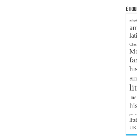
Étiqu
adapt
a
lat
Clas
Mé
fa
hi
an
li
litt
hi
pauvr
litt
UK