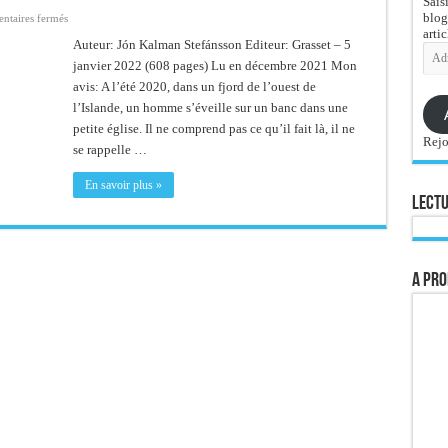
Sais
blog
sur
taires fermés
Ton
artic
absence
Auteur: Jón Kalman Stefánsson Editeur: Grasset – 5
Adre
n’est
e-
janvier 2022 (608 pages) Lu en décembre 2021 Mon
que
ténèbres
mail
avis: A l’été 2020, dans un fjord de l’ouest de
l’Islande, un homme s’éveille sur un banc dans une
petite église. Il ne comprend pas ce qu’il fait là, il ne
Rejo
se rappelle …
En savoir plus »
Lectu
A pro