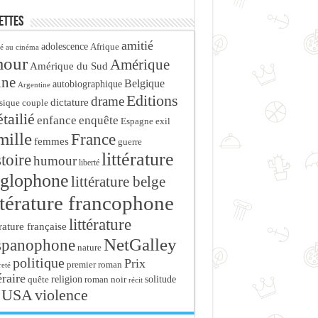
ettes
amitié
adolescence
Afrique
é au cinéma
mour
Amérique
Amérique du Sud
ine
Belgique
autobiographique
Argentine
Editions
drame
dictature
sique
couple
tailié
enfance
enquête
Espagne
exil
mille
France
femmes
guerre
littérature
stoire
humour
liberté
glophone
littérature belge
ttérature francophone
littérature
érature française
NetGalley
spanophone
nature
politique
Prix
premier roman
eté
éraire
religion
roman noir
solitude
quête
récit
USA
violence