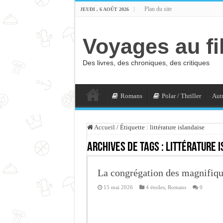
Plan du site
JEUDI , 6 AOÛT 2026
Voyages au fi
Des livres, des chroniques, des critiques
Romans
Polar / Thriller
Autr
Accueil
/
Étiquette :
littérature islandaise
Archives de tags :
littérature 
La congrégation des magnifiq
15 mai 2026
4 étoiles
,
Romans
0