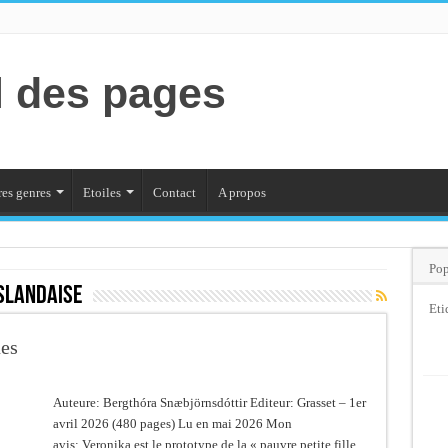
l des pages
es genres
Etoiles
Contact
A propos
Pop
islandaise
Eti
ues
Auteure: Bergthóra Snæbjörnsdóttir Editeur: Grasset – 1er
avril 2026 (480 pages) Lu en mai 2026 Mon
avis: Veronika est le prototype de la « pauvre petite fille