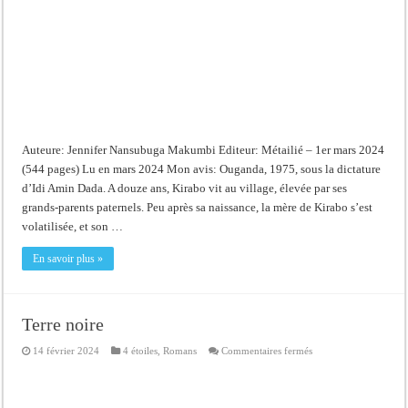
Auteure: Jennifer Nansubuga Makumbi Editeur: Métailié – 1er mars 2024
(544 pages) Lu en mars 2024 Mon avis: Ouganda, 1975, sous la dictature
d’Idi Amin Dada. A douze ans, Kirabo vit au village, élevée par ses
grands-parents paternels. Peu après sa naissance, la mère de Kirabo s’est
volatilisée, et son …
En savoir plus »
Terre noire
sur
14 février 2024
4 étoiles
,
Romans
Commentaires fermés
Terre
noire