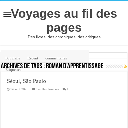
Voyages au fil des
pages
Des livres, des chroniques, des critiques
Accueil
/
Étiquette :
roman d’apprentissage
Populaire
Récent
commentaires
Archives de tags :
roman d’apprentissage
Etiquettes
Séoul, São Paulo
14 avril 2025
3 étoiles
,
Romans
1