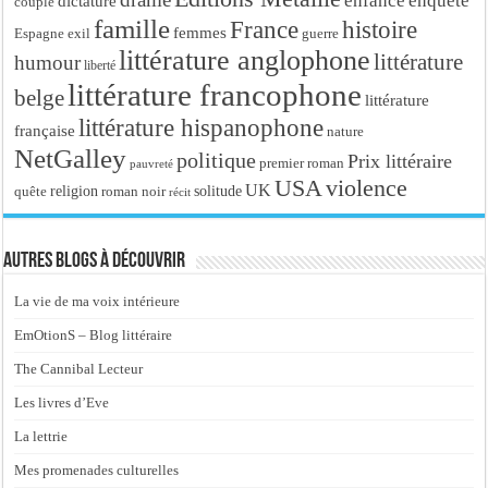
enfance
enquête
dictature
couple
famille
France
histoire
femmes
Espagne
exil
guerre
littérature anglophone
littérature
humour
liberté
littérature francophone
belge
littérature
littérature hispanophone
française
nature
NetGalley
politique
Prix littéraire
premier roman
pauvreté
USA
violence
UK
religion
roman noir
solitude
quête
récit
Autres blogs à découvrir
La vie de ma voix intérieure
EmOtionS – Blog littéraire
The Cannibal Lecteur
Les livres d’Eve
La lettrie
Mes promenades culturelles