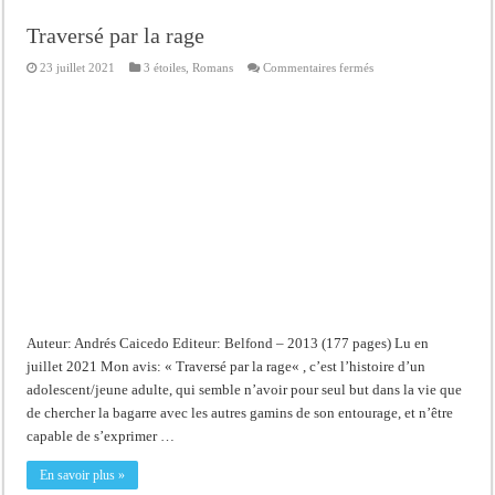
Traversé par la rage
sur
23 juillet 2021
3 étoiles
,
Romans
Commentaires fermés
Traversé
par
la
rage
Auteur: Andrés Caicedo Editeur: Belfond – 2013 (177 pages) Lu en
juillet 2021 Mon avis: « Traversé par la rage« , c’est l’histoire d’un
adolescent/jeune adulte, qui semble n’avoir pour seul but dans la vie que
de chercher la bagarre avec les autres gamins de son entourage, et n’être
capable de s’exprimer …
En savoir plus »