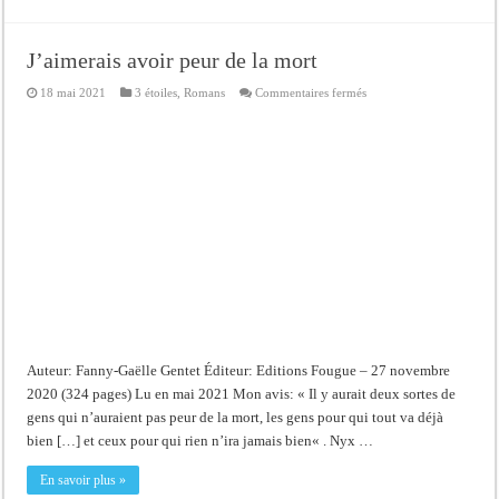
J’aimerais avoir peur de la mort
sur
18 mai 2021
3 étoiles
,
Romans
Commentaires fermés
J’aimerais
avoir
peur
de
la
mort
Auteur: Fanny-Gaëlle Gentet Éditeur: Editions Fougue – 27 novembre
2020 (324 pages) Lu en mai 2021 Mon avis: « Il y aurait deux sortes de
gens qui n’auraient pas peur de la mort, les gens pour qui tout va déjà
bien […] et ceux pour qui rien n’ira jamais bien« . Nyx …
En savoir plus »