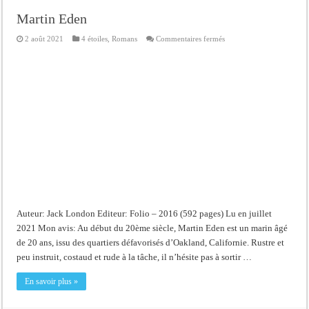
Martin Eden
sur
2 août 2021
4 étoiles
,
Romans
Commentaires fermés
Martin
Eden
Auteur: Jack London Editeur: Folio – 2016 (592 pages) Lu en juillet
2021 Mon avis: Au début du 20ème siècle, Martin Eden est un marin âgé
de 20 ans, issu des quartiers défavorisés d’Oakland, Californie. Rustre et
peu instruit, costaud et rude à la tâche, il n’hésite pas à sortir …
En savoir plus »