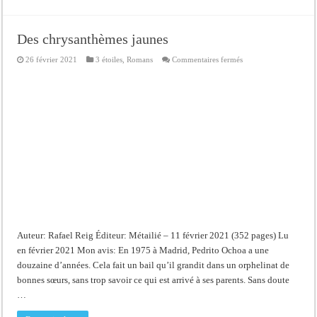
Des chrysanthèmes jaunes
sur
26 février 2021
3 étoiles
,
Romans
Commentaires fermés
Des
chrysanthèmes
jaunes
Auteur: Rafael Reig Éditeur: Métailié – 11 février 2021 (352 pages) Lu
en février 2021 Mon avis: En 1975 à Madrid, Pedrito Ochoa a une
douzaine d’années. Cela fait un bail qu’il grandit dans un orphelinat de
bonnes sœurs, sans trop savoir ce qui est arrivé à ses parents. Sans doute
…