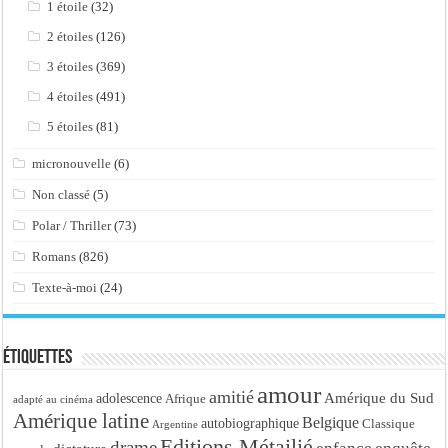
1 étoile
(32)
2 étoiles
(126)
3 étoiles
(369)
4 étoiles
(491)
5 étoiles
(81)
micronouvelle
(6)
Non classé
(5)
Polar / Thriller
(73)
Romans
(826)
Texte-à-moi
(24)
Étiquettes
amour
amitié
Amérique du Sud
adolescence
Afrique
adapté au cinéma
Amérique latine
Belgique
autobiographique
Classique
Argentine
Editions Métailié
drame