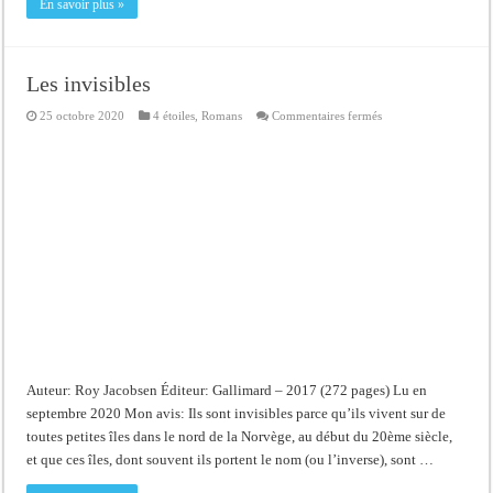
En savoir plus »
Les invisibles
sur
25 octobre 2020
4 étoiles
,
Romans
Commentaires fermés
Les
invisibles
Auteur: Roy Jacobsen Éditeur: Gallimard – 2017 (272 pages) Lu en
septembre 2020 Mon avis: Ils sont invisibles parce qu’ils vivent sur de
toutes petites îles dans le nord de la Norvège, au début du 20ème siècle,
et que ces îles, dont souvent ils portent le nom (ou l’inverse), sont …