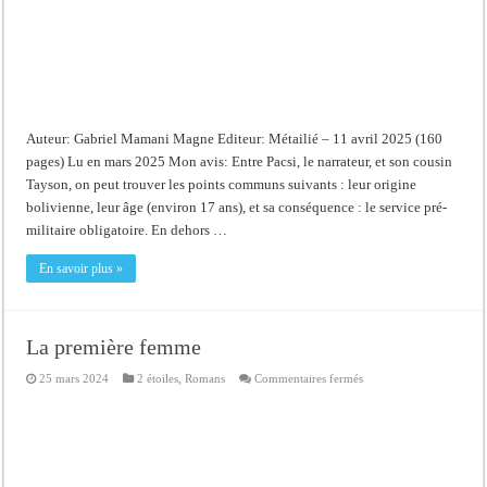
Auteur: Gabriel Mamani Magne Editeur: Métailié – 11 avril 2025 (160
pages) Lu en mars 2025 Mon avis: Entre Pacsi, le narrateur, et son cousin
Tayson, on peut trouver les points communs suivants : leur origine
bolivienne, leur âge (environ 17 ans), et sa conséquence : le service pré-
militaire obligatoire. En dehors …
En savoir plus »
La première femme
sur
25 mars 2024
2 étoiles
,
Romans
Commentaires fermés
La
première
femme