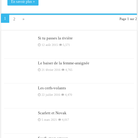
En savoir plus »
1
2
»
Page 1 sur 2
Si tu passes la rivière
12 août 2015
5,571
Le baiser de la femme-araignée
21 février 2016
4,765
Les cerfs-volants
22 juillet 2016
4,470
Scarlett et Novak
5 mars 2021
4,017