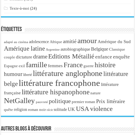
Texte-à-moi
(24)
Étiquettes
amour
amitié
Amérique du Sud
adolescence
Afrique
adapté au cinéma
Amérique latine
Belgique
autobiographique
Classique
Argentine
Editions Métailié
drame
enfance
enquête
dictature
couple
famille
France
histoire
femmes
Espagne
exil
guerre
littérature anglophone
littérature
humour
liberté
littérature francophone
belge
littérature
littérature hispanophone
française
nature
NetGalley
politique
Prix littéraire
premier roman
pauvreté
USA
violence
UK
religion
roman noir
solitude
quête
récit
Autres blogs à découvrir