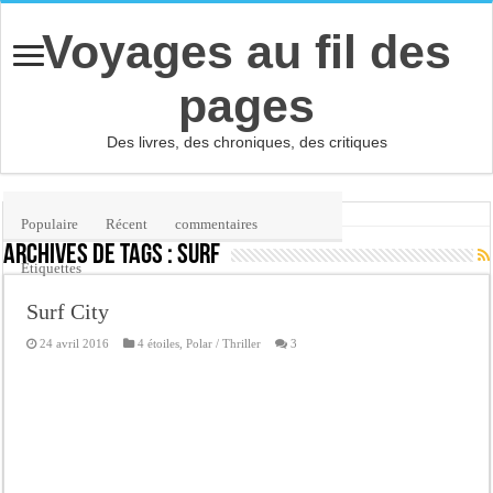
Voyages au fil des
pages
Des livres, des chroniques, des critiques
Accueil
/
Étiquette :
surf
Populaire
Récent
commentaires
Archives de tags :
surf
Etiquettes
Surf City
24 avril 2016
4 étoiles
,
Polar / Thriller
3