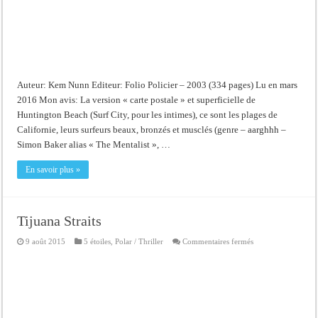
Auteur: Kem Nunn Editeur: Folio Policier – 2003 (334 pages) Lu en mars
2016 Mon avis: La version « carte postale » et superficielle de
Huntington Beach (Surf City, pour les intimes), ce sont les plages de
Californie, leurs surfeurs beaux, bronzés et musclés (genre – aarghhh –
Simon Baker alias « The Mentalist », …
En savoir plus »
Tijuana Straits
sur
9 août 2015
5 étoiles
,
Polar / Thriller
Commentaires fermés
Tijuana
Straits