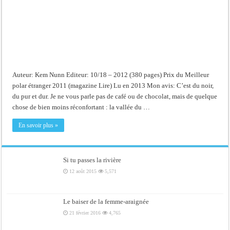
Auteur: Kem Nunn Editeur: 10/18 – 2012 (380 pages) Prix du Meilleur
polar étranger 2011 (magazine Lire) Lu en 2013 Mon avis: C’est du noir,
du pur et dur. Je ne vous parle pas de café ou de chocolat, mais de quelque
chose de bien moins réconfortant : la vallée du …
En savoir plus »
Si tu passes la rivière
12 août 2015
5,571
Le baiser de la femme-araignée
21 février 2016
4,765