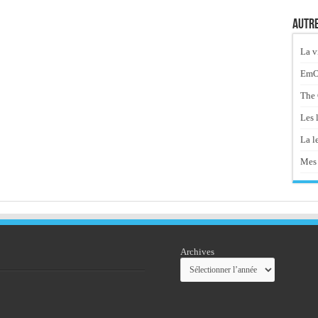
Autre
La v
EmOt
The 
Les 
La le
Mes 
Archives