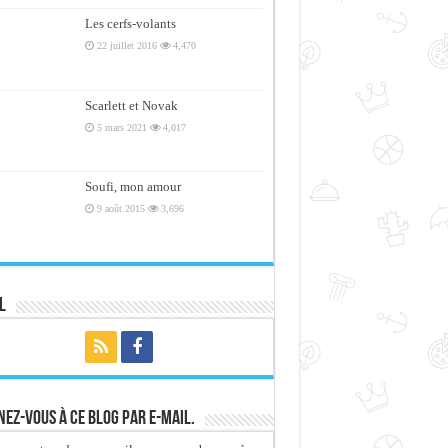
Les cerfs-volants
22 juillet 2016
4,470
Scarlett et Novak
5 mars 2021
4,017
Soufi, mon amour
9 août 2015
3,696
l
ez-vous à ce blog par e-mail.