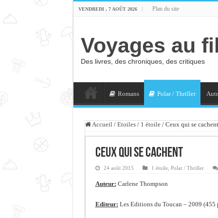
Plan du site
VENDREDI , 7 AOÛT 2026
Voyages au fi
Des livres, des chroniques, des critiques
Romans
Polar / Thriller
Autr
Accueil
/
Etoiles
/
1 étoile
/
Ceux qui se cachen
Ceux qui se cachent
24 août 2015
1 étoile
,
Polar / Thriller
Auteur:
Carlene Thompson
Editeur:
Les Editions du Toucan – 2009 (455 