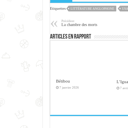
Etiquettes
LITTÉRATURE ANGLOPHONE
US
Précédent
La chambre des morts
Articles en rapport
Bétibou
L’Igu
7 janvier 2026
7 avr