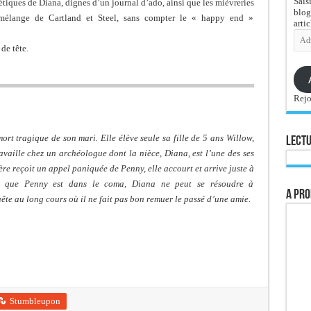
Sais
étiques de Diana, dignes d’un journal d’ado, ainsi que les mièvreries
blog
, mélange de Cartland et Steel, sans compter le « happy end »
artic
Adre
e-
de tête.
mail
Rejo
rt tragique de son mari. Elle élève seule sa fille de 5 ans Willow,
Lectu
availle chez un archéologue dont la nièce, Diana, est l’une des ses
ère reçoit un appel paniquée de Penny, elle accourt et arrive juste à
rs que Penny est dans le coma, Diana ne peut se résoudre à
A pro
e au long cours où il ne fait pas bon remuer le passé d’une amie.
Stumbleupon