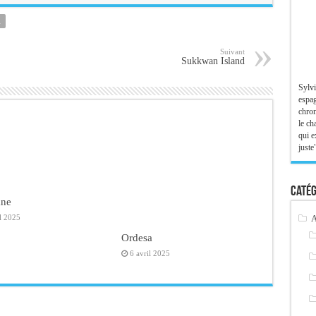
A
Suivant
Sukkwan Island
Sylvi
espag
chron
le ch
qui e
juste"
Catég
ane
A
il 2025
Ordesa
6 avril 2025