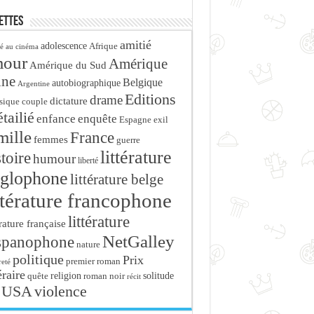
ettes
amitié
adolescence
Afrique
é au cinéma
mour
Amérique
Amérique du Sud
ine
Belgique
autobiographique
Argentine
Editions
drame
dictature
sique
couple
tailié
enfance
enquête
Espagne
exil
mille
France
femmes
guerre
littérature
stoire
humour
liberté
glophone
littérature belge
ttérature francophone
littérature
érature française
NetGalley
spanophone
nature
politique
Prix
premier roman
eté
éraire
religion
roman noir
solitude
quête
récit
USA
violence