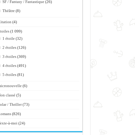
SF / Fantasy / Fantastique
(26)
Théâtre
(8)
itation
(4)
toiles
(1 099)
1 étoile
(32)
2 étoiles
(126)
3 étoiles
(369)
4 étoiles
(491)
5 étoiles
(81)
icronouvelle
(6)
on classé
(5)
olar / Thriller
(73)
Romans
(826)
exte-à-moi
(24)