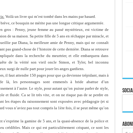
is:
Voilà un livre qui m’est tombé dans les mains par hasard.
i brève, ce bouquin ne mérite pas une longue critique argumentée.
en gros : Penny, jeune femme au passé mystérieux, est victime de
sion de sa maison. Sa petite fille de 5 ans en réchappe par miracle, et
cueillie par Diana, la meilleure amie de Penny, mais qui ne connaît
nt pas grand-chose de l’histoire de cette dernière. Diana se retrouve
mpliquée dans la recherche du meurtrier, et elle embarquera dans
quête de la vérité son vieil oncle Simon, et Tyler, bel inconnu
eux surgi de nulle part pour jouer les anges gardiens.
rs, il faut attendre 150 pages pour que ça devienne trépidant, mais à
 de là, les personnages sont emmenés à bride abattue d’un
ssement à l’autre. Le style, pour autant qu’on puisse parler de style,
Socia
ple et fluide. Ca se lit très vite, et on ne risque pas de se perdre en
ant les étapes du raisonnement sont exposées avec pédagogie (et si
ard vous n’aviez pas tout compris la 1ère fois, il se peut même qu’on
t s’exprime la gamine de 5 ans, et la quasi-absence de la police et
Abonn
eu crédibles. Mais ce qui est particulièrement crispant, ce sont les