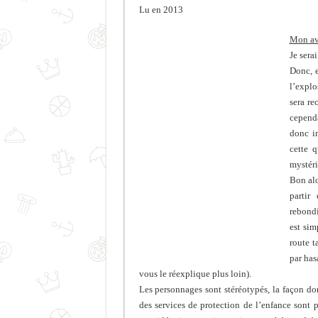
Lu en 2013
Mon av
Je sera
Donc, 
l’explo
sera re
cependa
donc i
cette 
mystéri
Bon alo
partir
rebondi
est sim
route t
par has
vous le réexplique plus loin).
Les personnages sont stéréotypés, la façon don
des services de protection de l’enfance sont p