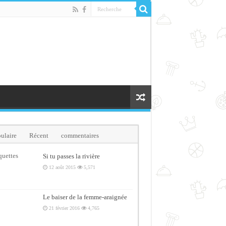
ulaire
Récent
commentaires
quettes
Si tu passes la rivière
12 août 2015
5,571
Le baiser de la femme-araignée
21 février 2016
4,765