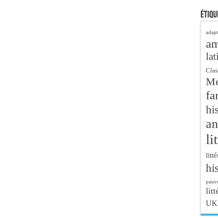
Étiqu
adapt
a
lat
Clas
Mé
fa
hi
an
li
litt
hi
pauvr
litt
UK