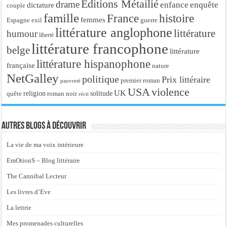
Editions Métailié
drame
enfance
enquête
dictature
couple
famille
France
histoire
femmes
Espagne
exil
guerre
littérature anglophone
littérature
humour
liberté
littérature francophone
belge
littérature
littérature hispanophone
française
nature
NetGalley
politique
Prix littéraire
premier roman
pauvreté
USA
violence
UK
religion
roman noir
solitude
quête
récit
Autres blogs à découvrir
La vie de ma voix intérieure
EmOtionS – Blog littéraire
The Cannibal Lecteur
Les livres d’Eve
La lettrie
Mes promenades culturelles