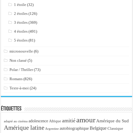
1 étoile
(32)
2 étoiles
(126)
3 étoiles
(369)
4 étoiles
(491)
5 étoiles
(81)
micronouvelle
(6)
Non classé
(5)
Polar / Thriller
(73)
Romans
(826)
Texte-à-moi
(24)
Étiquettes
amour
amitié
Amérique du Sud
adolescence
Afrique
adapté au cinéma
Amérique latine
Belgique
autobiographique
Classique
Argentine