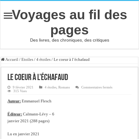
Voyages au fil des
pages
Des livres, des chroniques, des critiques
Accueil
/
Etoiles
/
4 étoiles
/
Le coeur à l’échafaud
Le coeur à l’échafaud
sur
9 février 2021
4 étoiles
,
Romans
Commentaires fermés
Le
315 Vues
coeur
à
Auteur:
Emmanuel Flesch
l’échafaud
Éditeur:
Calmann-Lévy – 6
janvier 2021 (288 pages)
Lu en janvier 2021