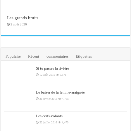
Les grands bruits
2 août 2026
Populaire
Récent
commentaires
Etiquettes
Si tu passes la rivière
12 août 2015
5,571
Le baiser de la femme-araignée
21 février 2016
4,765
Les cerfs-volants
22 juillet 2016
4,470