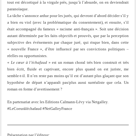
tout est décortiqué à la virgule près, jusqu’à l’absurde, on en deviendrait
paranoïaque.
La tâche s’annonce ardue pour les jurés, qui devront d’abord décider s’il y
a bien eu viol (avec la problématique du consentement), et ensuite, s’il
était accompagné du fameux « racisme anti-français ». Soit une décision
autant déterminée par les faits objectifs et prouvés, que par la perception
subjective des événements par chaque juré, qui risque bien, dans cette
« nouvelle France », d’être influencé par ses convictions politiques –
réelles ou opportunistes.
«
Le cœur à l’échafaud
» est un roman choral très bien construit et très
bien écrit, fluide et captivant, encore plus quand on est juriste, me
semble-t-il. Il n’en reste pas moins qu’il est d’autant plus glaçant que son
hypothèse de départ n’apparaît pas/plus aussi surréaliste que cela. Un
roman en forme d’avertissement ?
En partenariat avec les Editions Calmann-Lévy via Netgalley.
#LeCoeuràléchafaud #NetGalleyFrance
Présentation par l’éditeur: