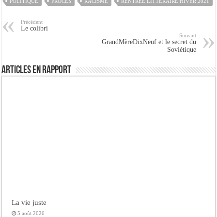
POLITIQUE
PROCÈS
RACISME
RENTRÉE LITTÉRAIRE HIVER 2021
Précédent
Le colibri
Suivant
GrandMèreDixNeuf et le secret du
Soviétique
Articles en rapport
La vie juste
5 août 2026