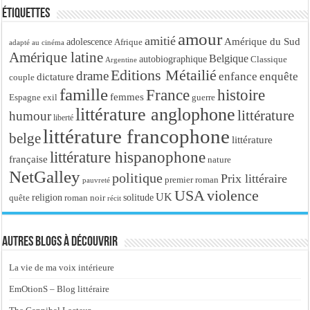
Étiquettes
amour
amitié
Amérique du Sud
adolescence
Afrique
adapté au cinéma
Amérique latine
Belgique
autobiographique
Classique
Argentine
Editions Métailié
drame
enfance
enquête
dictature
couple
famille
France
histoire
femmes
Espagne
exil
guerre
littérature anglophone
littérature
humour
liberté
littérature francophone
belge
littérature
littérature hispanophone
française
nature
NetGalley
politique
Prix littéraire
premier roman
pauvreté
USA
violence
UK
religion
roman noir
solitude
quête
récit
Autres blogs à découvrir
La vie de ma voix intérieure
EmOtionS – Blog littéraire