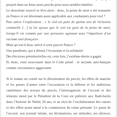
projeté dans un futur assez proche pour nous sembler familier.
Le deuxième sourcil se lève alors : donc, la peine de mort a été restaurée
en France et est désormais aussi applicable aux condamnés pour viol ?
Puis arrive l’explication : «
le viol est puni de quinze ans de réclusion
criminelle […] la loi ajoute que le viol est puni de la peine de mort,
lorsqu’il est commis par une personne agissant sous l’impulsion d’un
racisme anti-français
« .
Mais qu’est-il donc arrivé à cette pauvre France ?
Une pandémie, qui a détruit l’économie et la solidarité.
Des élections présidentielles où, cette fois, l’extrême-droite a gagné.
Et donc, cette nouveauté dans le Code pénal : le racisme anti-français
comme circonstance aggravante.
Si le roman est centré sur le déroulement du procès, les effets de manche
et les passes d’armes entre l’accusation et la défense et les ambitions
carriéristes des acteurs du procès, l’interrogatoire de l’accusé et des
témoins mené par le Président de la Cour est prétexte aux flash-backs
dans l’histoire de Walid, 26 ans, et au récit de l’enchaînement des causes
et des effets ayant mené à la commission du crime présumé. Le passé de
l’accusé, son journal intime, ses déclarations, ses attitudes, ses silences,