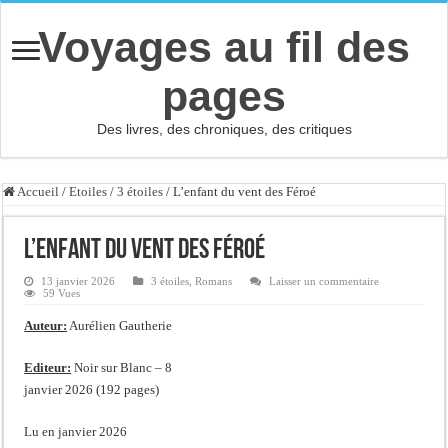
Voyages au fil des
pages
Des livres, des chroniques, des critiques
Accueil
/
Etoiles
/
3 étoiles
/
L’enfant du vent des Féroé
L’enfant du vent des Féroé
13 janvier 2026
3 étoiles
,
Romans
Laisser un commentaire
59 Vues
Auteur:
Aurélien Gautherie
Editeur:
Noir sur Blanc – 8
janvier 2026 (192 pages)
Lu en janvier 2026