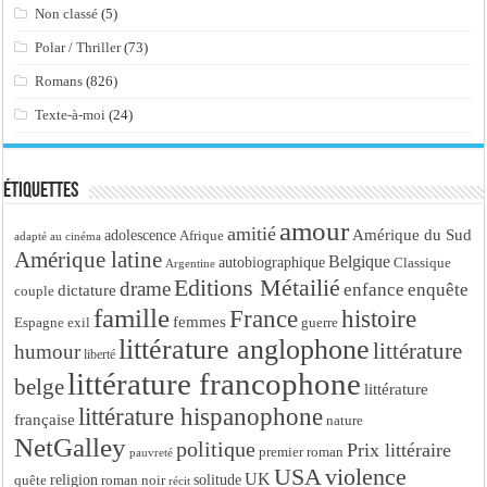
Non classé
(5)
Polar / Thriller
(73)
Romans
(826)
Texte-à-moi
(24)
Étiquettes
amour
amitié
Amérique du Sud
adolescence
Afrique
adapté au cinéma
Amérique latine
Belgique
autobiographique
Classique
Argentine
Editions Métailié
drame
enfance
enquête
dictature
couple
famille
France
histoire
femmes
Espagne
exil
guerre
littérature anglophone
littérature
humour
liberté
littérature francophone
belge
littérature
littérature hispanophone
française
nature
NetGalley
politique
Prix littéraire
premier roman
pauvreté
USA
violence
UK
religion
roman noir
solitude
quête
récit