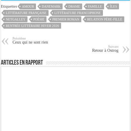
Etiquettes
AMOUR
DANEMARK
DRAME
FAMILLE
ÎLES
LITTÉRATURE FRANÇAISE
LITTÉRATURE FRANCOPHONE
NETGALLEY
POÉSIE
PREMIER ROMAN
RELATION PÈRE-FILLE
RENTRÉE LITTÉRAIRE HIVER 2026
Précédent
Ceux qui ne sont rien
Suivant
Retour à Ostrog
Articles en rapport