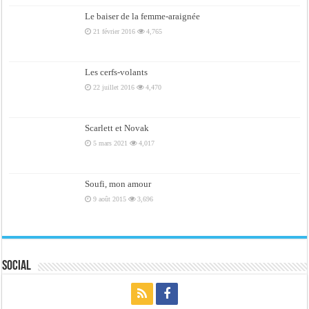
Le baiser de la femme-araignée
21 février 2016
4,765
Les cerfs-volants
22 juillet 2016
4,470
Scarlett et Novak
5 mars 2021
4,017
Soufi, mon amour
9 août 2015
3,696
Social