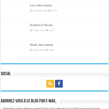
Les cerfs-volants
22 juillet 2016
4,470
Scarlett et Novak
5 mars 2021
4,017
Soufi, mon amour
9 août 2015
3,696
Social
Abonnez-vous à ce blog par e-mail.
Saisissez votre adresse e-mail pour vous abonner à ce blog et recevoir une