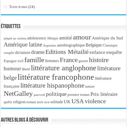
Texte-à-moi
(24)
Étiquettes
amour
amitié
Amérique du Sud
adolescence
Afrique
adapté au cinéma
Amérique latine
Belgique
autobiographique
Classique
Argentine
Editions Métailié
drame
enfance
enquête
dictature
couple
famille
France
histoire
femmes
Espagne
exil
guerre
littérature anglophone
littérature
humour
liberté
littérature francophone
belge
littérature
littérature hispanophone
française
nature
NetGalley
politique
Prix littéraire
premier roman
pauvreté
USA
violence
UK
religion
roman noir
solitude
quête
récit
Autres blogs à découvrir