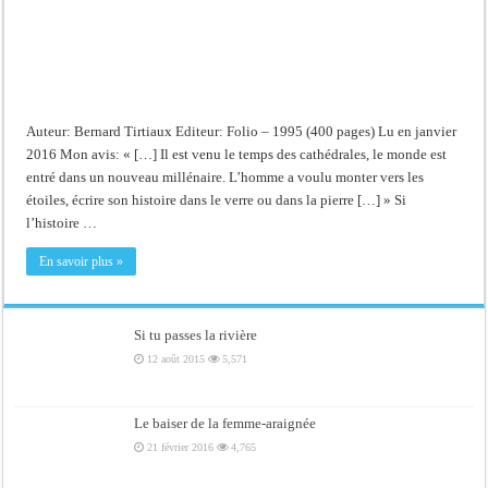
Auteur: Bernard Tirtiaux Editeur: Folio – 1995 (400 pages) Lu en janvier
2016 Mon avis: « […] Il est venu le temps des cathédrales, le monde est
entré dans un nouveau millénaire. L’homme a voulu monter vers les
étoiles, écrire son histoire dans le verre ou dans la pierre […] » Si
l’histoire …
En savoir plus »
Si tu passes la rivière
12 août 2015
5,571
Le baiser de la femme-araignée
21 février 2016
4,765