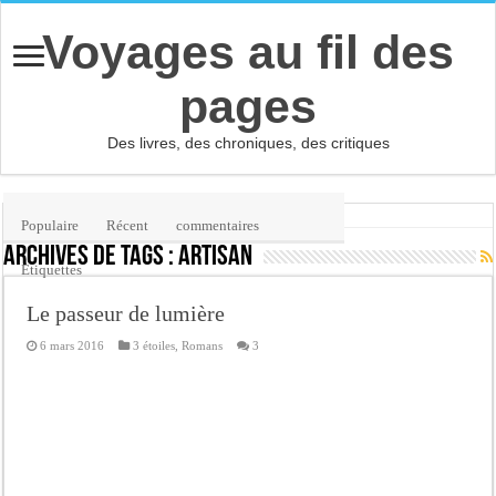
Voyages au fil des
pages
Des livres, des chroniques, des critiques
Accueil
/
Étiquette :
artisan
Populaire
Récent
commentaires
Archives de tags :
artisan
Etiquettes
Le passeur de lumière
6 mars 2016
3 étoiles
,
Romans
3