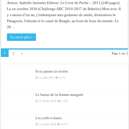
Auteur: Isabelle Autissier Editeur: Le Livre de Poche – 2013 (240 pages)
Lu en octobre 2016 (Challenge ABC 2016-2017 de Babelio) Mon avis: Il
y a moins d’un an, j’embarquais mes godasses de rando, destination la
Patagonie, Ushuaïa et le canal de Beagle, au bout du bout du monde. Le
26 …
En savoir plus »
1
2
»
Page 1 sur 2
Si tu passes la rivière
12 août 2015
5,571
Le baiser de la femme-araignée
21 février 2016
4,765
Les cerfs-volants
22 juillet 2016
4,470