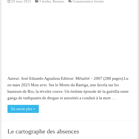
sur
20 mars 2023
3 étoiles
,
Romans
Commentaires fermés
La
guerre
des
anges
Auteur: José Eduardo Agualusa Editeur: Métailié – 2007 (288 pages) Lu
en mars 2023 Mon avis: Sur le Morro da Barriga, une favela sur les
hauteurs de Rio, la révolte couve. Un énième épisode de la guérilla entre
gangs de trafiquants de drogue et autorités a conduit à la mort …
En savoir plus »
Le cartographe des absences