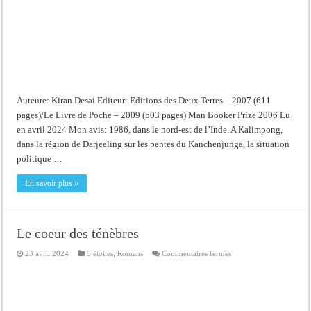
Auteure: Kiran Desai Editeur: Editions des Deux Terres – 2007 (611
pages)/Le Livre de Poche – 2009 (503 pages) Man Booker Prize 2006 Lu
en avril 2024 Mon avis: 1986, dans le nord-est de l’Inde. A Kalimpong,
dans la région de Darjeeling sur les pentes du Kanchenjunga, la situation
politique …
En savoir plus »
Le coeur des ténèbres
sur
23 avril 2024
5 étoiles
,
Romans
Commentaires fermés
Le
coeur
des
ténèbres