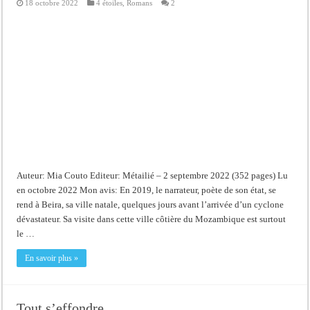
18 octobre 2022
4 étoiles
,
Romans
2
Auteur: Mia Couto Editeur: Métailié – 2 septembre 2022 (352 pages) Lu
en octobre 2022 Mon avis: En 2019, le narrateur, poète de son état, se
rend à Beira, sa ville natale, quelques jours avant l’arrivée d’un cyclone
dévastateur. Sa visite dans cette ville côtière du Mozambique est surtout
le …
En savoir plus »
Tout s’effondre