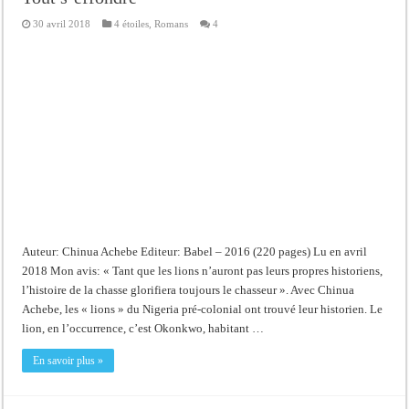
30 avril 2018
4 étoiles
,
Romans
4
Auteur: Chinua Achebe Editeur: Babel – 2016 (220 pages) Lu en avril
2018 Mon avis: « Tant que les lions n’auront pas leurs propres historiens,
l’histoire de la chasse glorifiera toujours le chasseur ». Avec Chinua
Achebe, les « lions » du Nigeria pré-colonial ont trouvé leur historien. Le
lion, en l’occurrence, c’est Okonkwo, habitant …
En savoir plus »