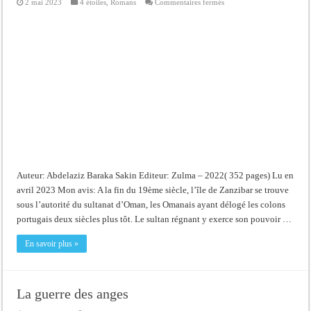
sur
2 mai 2023
4 étoiles
,
Romans
Commentaires fermés
La
princesse
de
Zanzibar
Auteur: Abdelaziz Baraka Sakin Editeur: Zulma – 2022( 352 pages) Lu en
avril 2023 Mon avis: A la fin du 19ème siècle, l’île de Zanzibar se trouve
sous l’autorité du sultanat d’Oman, les Omanais ayant délogé les colons
portugais deux siècles plus tôt. Le sultan régnant y exerce son pouvoir …
En savoir plus »
La guerre des anges