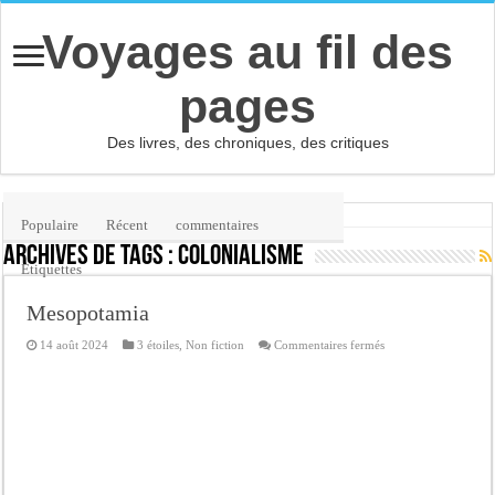
Voyages au fil des
pages
Des livres, des chroniques, des critiques
Accueil
/
Étiquette :
colonialisme
Populaire
Récent
commentaires
Archives de tags :
colonialisme
Etiquettes
Mesopotamia
sur
14 août 2024
3 étoiles
,
Non fiction
Commentaires fermés
Mesopotamia