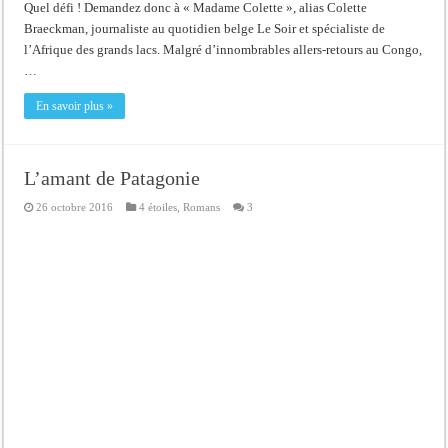
Quel défi ! Demandez donc à « Madame Colette », alias Colette
Braeckman, journaliste au quotidien belge Le Soir et spécialiste de
l’Afrique des grands lacs. Malgré d’innombrables allers-retours au Congo,
…
En savoir plus »
L’amant de Patagonie
26 octobre 2016
4 étoiles
,
Romans
3