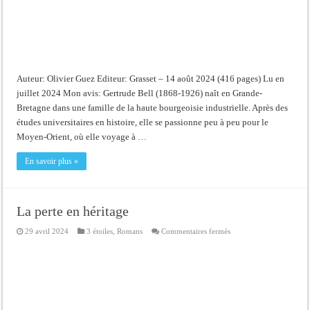
Auteur: Olivier Guez Editeur: Grasset – 14 août 2024 (416 pages) Lu en
juillet 2024 Mon avis: Gertrude Bell (1868-1926) naît en Grande-
Bretagne dans une famille de la haute bourgeoisie industrielle. Après des
études universitaires en histoire, elle se passionne peu à peu pour le
Moyen-Orient, où elle voyage à …
En savoir plus »
La perte en héritage
sur
29 avril 2024
3 étoiles
,
Romans
Commentaires fermés
La
perte
en
héritage