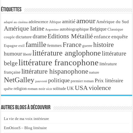
Étiquettes
amour
amitié
Amérique du Sud
adolescence
Afrique
adapté au cinéma
Amérique latine
Belgique
autobiographique
Classique
Argentine
Editions Métailié
drame
enfance
enquête
dictature
couple
famille
France
histoire
femmes
Espagne
exil
guerre
littérature anglophone
littérature
humour
liberté
littérature francophone
belge
littérature
littérature hispanophone
française
nature
NetGalley
politique
Prix littéraire
premier roman
pauvreté
USA
violence
UK
religion
roman noir
solitude
quête
récit
Autres blogs à découvrir
La vie de ma voix intérieure
EmOtionS – Blog littéraire