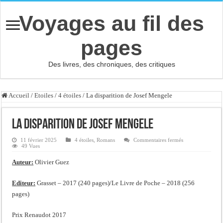
Voyages au fil des
pages
Des livres, des chroniques, des critiques
Accueil
/
Etoiles
/
4 étoiles
/
La disparition de Josef Mengele
La disparition de Josef Mengele
sur
11 février 2025
4 étoiles
,
Romans
Commentaires fermés
La
49 Vues
disparition
de
Auteur:
Olivier Guez
Josef
Mengele
Editeur:
Grasset – 2017 (240 pages)/Le Livre de Poche – 2018 (256
pages)
Prix Renaudot 2017