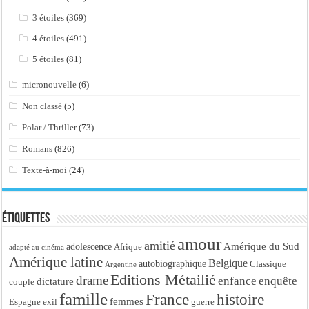
3 étoiles
(369)
4 étoiles
(491)
5 étoiles
(81)
micronouvelle
(6)
Non classé
(5)
Polar / Thriller
(73)
Romans
(826)
Texte-à-moi
(24)
Étiquettes
amour
amitié
Amérique du Sud
adolescence
Afrique
adapté au cinéma
Amérique latine
Belgique
autobiographique
Classique
Argentine
Editions Métailié
drame
enfance
enquête
dictature
couple
famille
France
histoire
femmes
Espagne
exil
guerre