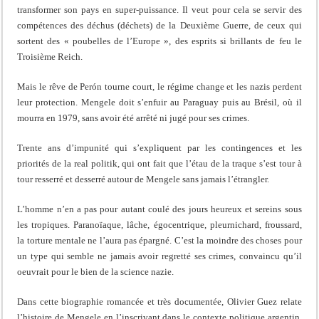
transformer son pays en super-puissance. Il veut pour cela se servir des
compétences des déchus (déchets) de la Deuxième Guerre, de ceux qui
sortent des « poubelles de l’Europe », des esprits si brillants de feu le
Troisième Reich.
Mais le rêve de Perón tourne court, le régime change et les nazis perdent
leur protection. Mengele doit s’enfuir au Paraguay puis au Brésil, où il
mourra en 1979, sans avoir été arrêté ni jugé pour ses crimes.
Trente ans d’impunité qui s’expliquent par les contingences et les
priorités de la real politik, qui ont fait que l’étau de la traque s’est tour à
tour resserré et desserré autour de Mengele sans jamais l’étrangler.
L’homme n’en a pas pour autant coulé des jours heureux et sereins sous
les tropiques. Paranoïaque, lâche, égocentrique, pleurnichard, froussard,
la torture mentale ne l’aura pas épargné. C’est la moindre des choses pour
un type qui semble ne jamais avoir regretté ses crimes, convaincu qu’il
oeuvrait pour le bien de la science nazie.
Dans cette biographie romancée et très documentée, Olivier Guez relate
l’histoire de Mengele en l’inscrivant dans le contexte politique argentin.