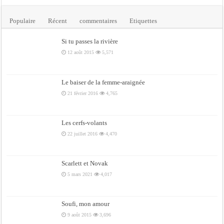
Populaire
Récent
commentaires
Etiquettes
Si tu passes la rivière
12 août 2015
5,571
Le baiser de la femme-araignée
21 février 2016
4,765
Les cerfs-volants
22 juillet 2016
4,470
Scarlett et Novak
5 mars 2021
4,017
Soufi, mon amour
9 août 2015
3,696