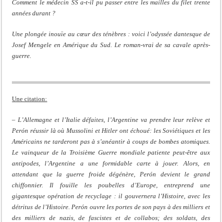
Comment le médecin SS a-t-il pu passer entre les mailles du filet trente
années durant ?
Une plongée inouïe au cœur des ténèbres : voici l’odyssée dantesque de
Josef Mengele en Amérique du Sud. Le roman-vrai de sa cavale après-
guerre.
Une citation:
–
L’Allemagne et l’Italie défaites, l’Argentine va prendre leur relève et
Perón réussir là où Mussolini et Hitler ont échoué: les Soviétiques et les
Américains ne tarderont pas à s’anéantir à coups de bombes atomiques.
Le vainqueur de la Troisième Guerre mondiale patiente peut-être aux
antipodes, l’Argentine a une formidable carte à jouer. Alors, en
attendant que la guerre froide dégénère, Perón devient le grand
chiffonnier. Il fouille les poubelles d’Europe, entreprend une
gigantesque opération de recyclage : il gouvernera l’Histoire, avec les
détritus de l’Histoire. Perón ouvre les portes de son pays à des milliers et
des milliers de nazis, de fascistes et de collabos; des soldats, des