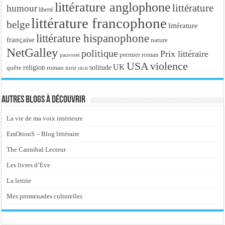
littérature anglophone
littérature
humour
liberté
littérature francophone
belge
littérature
littérature hispanophone
française
nature
NetGalley
politique
Prix littéraire
premier roman
pauvreté
USA
violence
UK
religion
roman noir
solitude
quête
récit
Autres blogs à découvrir
La vie de ma voix intérieure
EmOtionS – Blog littéraire
The Cannibal Lecteur
Les livres d’Eve
La lettrie
Mes promenades culturelles