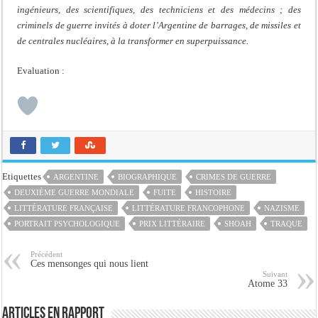
ingénieurs, des scientifiques, des techniciens et des médecins ; des
criminels de guerre invités à doter l’Argentine de barrages, de missiles et
de centrales nucléaires, à la transformer en superpuissance.
Evaluation :
Etiquettes
ARGENTINE
BIOGRAPHIQUE
CRIMES DE GUERRE
DEUXIÈME GUERRE MONDIALE
FUITE
HISTOIRE
LITTÉRATURE FRANÇAISE
LITTÉRATURE FRANCOPHONE
NAZISME
PORTRAIT PSYCHOLOGIQUE
PRIX LITTÉRAIRE
SHOAH
TRAQUE
Précédent
Ces mensonges qui nous lient
Suivant
Atome 33
Articles en rapport