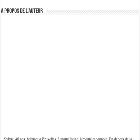
A propos de l’auteur
Sylvie, 46 ans, habitant à Bruxelles, à moitié belge, à moitié espagnole. En dehors de la