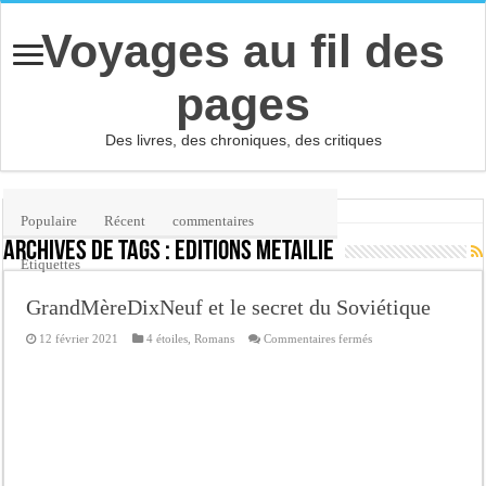
Voyages au fil des
pages
Des livres, des chroniques, des critiques
Accueil
/
Étiquette :
Editions Métailié
(page 10)
Populaire
Récent
commentaires
Archives de tags :
Editions Métailié
Etiquettes
GrandMèreDixNeuf et le secret du Soviétique
sur
12 février 2021
4 étoiles
,
Romans
Commentaires fermés
GrandMèreDixNeuf
et
le
secret
du
Soviétique