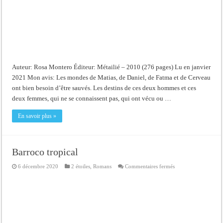
Auteur: Rosa Montero Éditeur: Métailié – 2010 (276 pages) Lu en janvier
2021 Mon avis: Les mondes de Matias, de Daniel, de Fatma et de Cerveau
ont bien besoin d’être sauvés. Les destins de ces deux hommes et ces
deux femmes, qui ne se connaissent pas, qui ont vécu ou …
En savoir plus »
Barroco tropical
sur
6 décembre 2020
2 étoiles
,
Romans
Commentaires fermés
Barroco
tropical