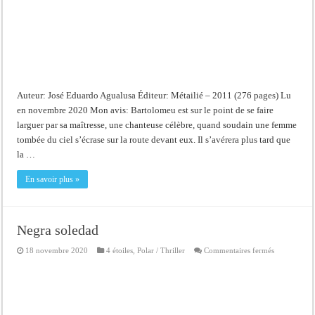
Auteur: José Eduardo Agualusa Éditeur: Métailié – 2011 (276 pages) Lu
en novembre 2020 Mon avis: Bartolomeu est sur le point de se faire
larguer par sa maîtresse, une chanteuse célèbre, quand soudain une femme
tombée du ciel s’écrase sur la route devant eux. Il s’avérera plus tard que
la …
En savoir plus »
Negra soledad
sur
18 novembre 2020
4 étoiles
,
Polar / Thriller
Commentaires fermés
Negra
soledad