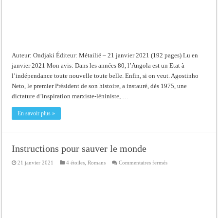
Auteur: Ondjaki Éditeur: Métailié – 21 janvier 2021 (192 pages) Lu en
janvier 2021 Mon avis: Dans les années 80, l’Angola est un Etat à
l’indépendance toute nouvelle toute belle. Enfin, si on veut. Agostinho
Neto, le premier Président de son histoire, a instauré, dès 1975, une
dictature d’inspiration marxiste-léniniste, …
En savoir plus »
Instructions pour sauver le monde
sur
21 janvier 2021
4 étoiles
,
Romans
Commentaires fermés
Instructions
pour
sauver
le
monde