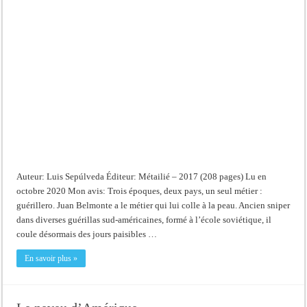
Auteur: Luis Sepúlveda Éditeur: Métailié – 2017 (208 pages) Lu en
octobre 2020 Mon avis: Trois époques, deux pays, un seul métier :
guérillero. Juan Belmonte a le métier qui lui colle à la peau. Ancien sniper
dans diverses guérillas sud-américaines, formé à l’école soviétique, il
coule désormais des jours paisibles …
En savoir plus »