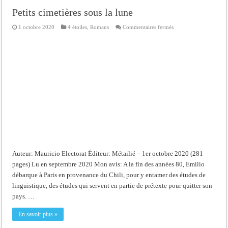
Petits cimetières sous la lune
sur
1 octobre 2020
4 étoiles
,
Romans
Commentaires fermés
Petits
cimetières
sous
la
lune
Auteur: Mauricio Electorat Éditeur: Métailié – 1er octobre 2020 (281
pages) Lu en septembre 2020 Mon avis: A la fin des années 80, Emilio
débarque à Paris en provenance du Chili, pour y entamer des études de
linguistique, des études qui servent en partie de prétexte pour quitter son
pays. …
En savoir plus »