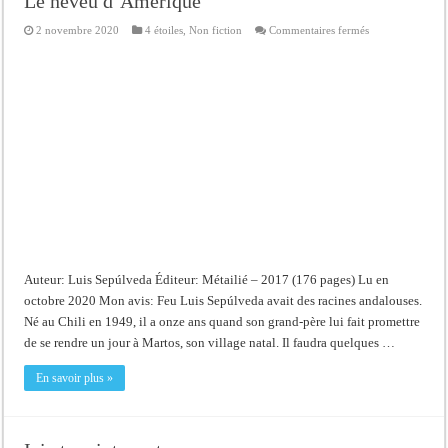
Le neveu d’Amérique
sur
2 novembre 2020
4 étoiles
,
Non fiction
Commentaires fermés
Le
neveu
d’Amérique
Auteur: Luis Sepúlveda Éditeur: Métailié – 2017 (176 pages) Lu en
octobre 2020 Mon avis: Feu Luis Sepúlveda avait des racines andalouses.
Né au Chili en 1949, il a onze ans quand son grand-père lui fait promettre
de se rendre un jour à Martos, son village natal. Il faudra quelques …
En savoir plus »