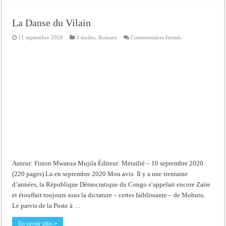
La Danse du Vilain
sur
11 septembre 2020
3 étoiles
,
Romans
Commentaires fermés
La
Danse
du
Vilain
Auteur: Fiston Mwanza Mujila Éditeur: Métailié – 10 septembre 2020
(220 pages) Lu en septembre 2020 Mon avis: Il y a une trentaine
d’années, la République Démocratique du Congo s’appelait encore Zaïre
et étouffait toujours sous la dictature – certes faiblissante – de Mobutu.
Le parvis de la Poste à …
En savoir plus »