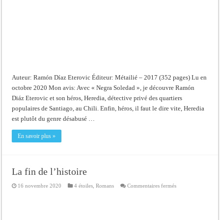
Auteur: Ramón Díaz Eterovic Éditeur: Métailié – 2017 (352 pages) Lu en
octobre 2020 Mon avis: Avec « Negra Soledad », je découvre Ramón
Diáz Eterovic et son héros, Heredia, détective privé des quartiers
populaires de Santiago, au Chili. Enfin, héros, il faut le dire vite, Heredia
est plutôt du genre désabusé …
En savoir plus »
La fin de l’histoire
sur
16 novembre 2020
4 étoiles
,
Romans
Commentaires fermés
La
fin
de
l’histoire