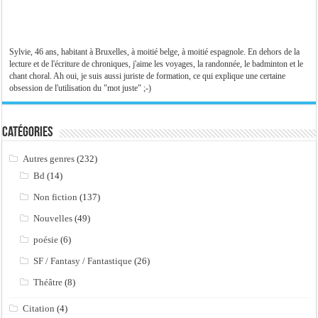
Sylvie, 46 ans, habitant à Bruxelles, à moitié belge, à moitié espagnole. En dehors de la
lecture et de l'écriture de chroniques, j'aime les voyages, la randonnée, le badminton et le
chant choral. Ah oui, je suis aussi juriste de formation, ce qui explique une certaine
obsession de l'utilisation du "mot juste" ;-)
Catégories
Autres genres
(232)
Bd
(14)
Non fiction
(137)
Nouvelles
(49)
poésie
(6)
SF / Fantasy / Fantastique
(26)
Théâtre
(8)
Citation
(4)