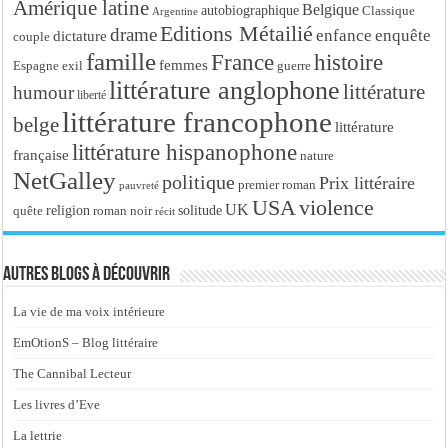
Amérique latine
Belgique
autobiographique
Classique
Argentine
Editions Métailié
drame
enfance
enquête
dictature
couple
famille
France
histoire
femmes
Espagne
exil
guerre
littérature anglophone
littérature
humour
liberté
littérature francophone
belge
littérature
littérature hispanophone
française
nature
NetGalley
politique
Prix littéraire
premier roman
pauvreté
USA
violence
UK
religion
roman noir
solitude
quête
récit
Autres blogs à découvrir
La vie de ma voix intérieure
EmOtionS – Blog littéraire
The Cannibal Lecteur
Les livres d’Eve
La lettrie