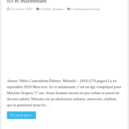
Ici et maintenant
sur
13 octobre 2020
4 étoiles
,
Romans
Commentaires fermés
Ici
et
maintenant
Auteur: Pablo Casacuberta Éditeur: Métailié – 2016 (176 pages) Lu en
septembre 2020 Mon avis: Ici et maintenant, c’est un âge compliqué pour
Máximo Seigner, 17 ans. Jeune homme encore un peu enfant et pressé de
devenir adulte, Máximo est un adolescent solitaire, introverti, cérébral,
qui se passionne pour les …
En savoir plus »