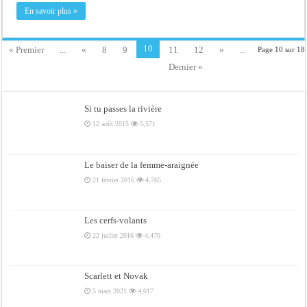
En savoir plus »
10
« Premier
...
«
8
9
11
12
»
...
Page 10 sur 18
Dernier »
Si tu passes la rivière
12 août 2015
5,571
Le baiser de la femme-araignée
21 février 2016
4,765
Les cerfs-volants
22 juillet 2016
4,470
Scarlett et Novak
5 mars 2021
4,017