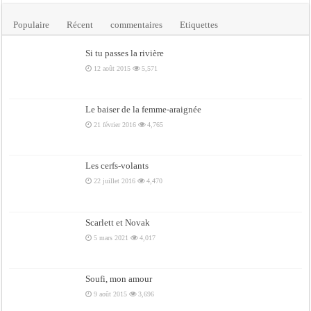
Populaire
Récent
commentaires
Etiquettes
Si tu passes la rivière
12 août 2015
5,571
Le baiser de la femme-araignée
21 février 2016
4,765
Les cerfs-volants
22 juillet 2016
4,470
Scarlett et Novak
5 mars 2021
4,017
Soufi, mon amour
9 août 2015
3,696