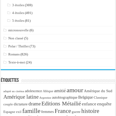
3 étoiles
(369)
4 étoiles
(491)
5 étoiles
(81)
micronouvelle
(6)
Non classé
(5)
Polar / Thriller
(73)
Romans
(826)
Texte-à-moi
(24)
Étiquettes
amour
amitié
Amérique du Sud
adolescence
Afrique
adapté au cinéma
Amérique latine
Belgique
autobiographique
Classique
Argentine
Editions Métailié
drame
enfance
enquête
dictature
couple
famille
France
histoire
femmes
Espagne
exil
guerre