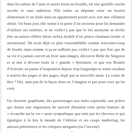
dans les salons de l’auto et autres foires au boudin, est une gentille cruche
inculte et sans ambition. Elle traîne sa déprime entre un boulot
alimentaire et un dodo dans un appartement pourri avec son mec chômeur
abruti. Un beau jour, elle sonne à la porte d’un inconnu pour lui demander
d’utiliser ses toilettes, et ne voilà-t’y pas que le bel anonyme se révèle
être un auteur célèbre (donc riche), doublé d’un prince charmant tendre et
attentionné. On avait déjà vu plus vraisemblable comme rencontre-coup
de foudre, mais comme si ça ne suffisait pas, voilà-t’y pas que Zoé, qui de
sa vie n’a jamais ouvert un livre sans images, découvre Belle du Seigneur
et se met à dévorer toute la « grande » littérature, et que son Roméo
d’écrivain en panne d’inspiration depuis trop longtemps se remet soudain
à noircir des pages et des pages, dopé par sa nouvelle muse. Le conte de
fées ? Oui, mais pas de la façon dont on l’imagine et pas pour ceux qu’on
croit.
Un chouette graphisme, des personnages aux traits expressifs, une police
qui donne une impression de naïveté illustrent cette petite histoire de
« revanche sur la vie » aussi sympathique que tirée par les cheveux et qui
égratigne à la fois le monde de l’édition et ses coups marketing, les
auteurs prétentieux et les critiques arrogants (ou l’inverse).