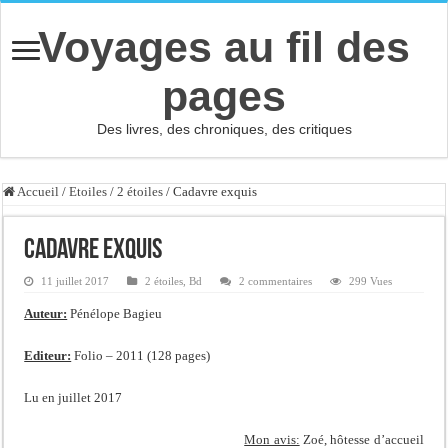
Voyages au fil des
pages
Des livres, des chroniques, des critiques
Accueil
/
Etoiles
/
2 étoiles
/
Cadavre exquis
Cadavre exquis
11 juillet 2017
2 étoiles
,
Bd
2 commentaires
299 Vues
Auteur:
Pénélope Bagieu
Editeur:
Folio – 2011 (128 pages)
Lu en juillet 2017
Mon avis:
Zoé, hôtesse d’accueil