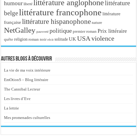
littérature anglophone
littérature
humour
liberté
littérature francophone
belge
littérature
littérature hispanophone
française
nature
NetGalley
politique
Prix littéraire
premier roman
pauvreté
USA
violence
UK
religion
roman noir
solitude
quête
récit
Autres blogs à découvrir
La vie de ma voix intérieure
EmOtionS – Blog littéraire
The Cannibal Lecteur
Les livres d’Eve
La lettrie
Mes promenades culturelles